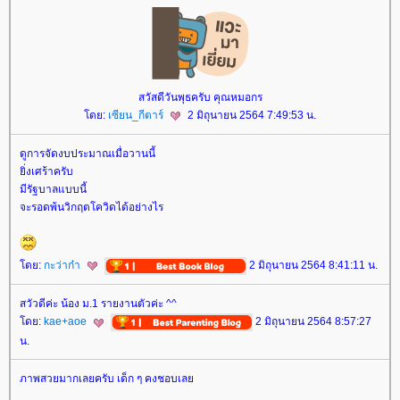
สวัสดีวันพุธครับ คุณหมอกร
ดย:
เซียน_กีตาร์
2 มิถุนายน 2564 7:49:53 น.
ดูการจัดงบประมาณเมื่อวานนี้
ิ่งเศร้าครับ
มีรัฐบาลแบบนี้
จะรอดพ้นวิกฤตโควิดได้อย่างไร
ดย:
กะว่าก๋า
2 มิถุนายน 2564 8:41:11 น.
สวัวดีค่ะ น้อง ม.1 รายงานตัวค่ะ ^^
ดย:
kae+aoe
2 มิถุนายน 2564 8:57:27
น.
ภาพสวยมากเลยครับ เด็ก ๆ คงชอบเล