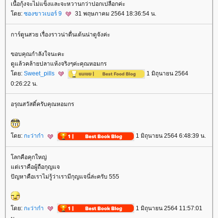
เนื้อกุ้งจะไม่แข็งและจะหวานกว่าปอกเปลือกค่ะ
ดย:
ซองขาวเบอร์ 9
31 พฤษภาคม 2564 18:36:54 น.
การ์ตูนสวย เรื่องราวน่าตื่นเต้นน่าดูจังค่ะ
ขอบคุณกำลังใจนะคะ
ดูแล้วคล้ายปลาแห้งจริงๆค่ะคุณหอมกร
ดย:
Sweet_pills
1 มิถุนายน 2564
0:26:22 น.
อรุณสวัสดิ์ครับคุณหอมกร
ดย:
กะว่าก๋า
1 มิถุนายน 2564 6:48:39 น.
ลกคือคุกใหญ่
ต่เราคือผู้ถือกุญแจ
ปัญหาคือเราไม่รู้ว่าเรามีกุญแจนี่ล่ะครับ 555
ดย:
กะว่าก๋า
1 มิถุนายน 2564 11:57:01