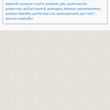
คุณtoor36
,
คุณซองขาวเบอร์ 9
,
คุณSweet_pills
,
คุณthomas159
,
คุณkae+aoe
,
คุณโอน่าจอมซ่าส์
,
คุณInsignia_Museum
,
คุณmariabamboo
,
คุณจันทราน็อคเทิร์น
,
คุณThe Kop Civil
,
คุณmcayenne94
,
คุณ**mp5**
,
คุณนายแว่นขยันเที่ยว