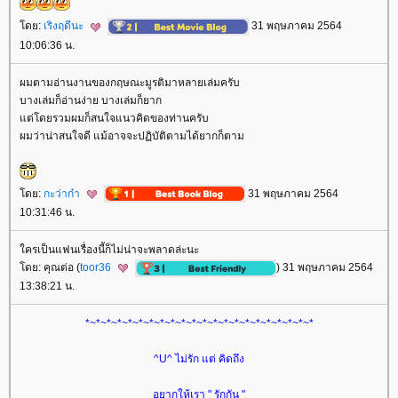
ดย:
เริงฤดีนะ
31 พฤษภาคม 2564
10:06:36 น.
ผมตามอ่านงานของกฤษณะมูรติมาหลายเล่มครับ
บางเล่มก็อ่านง่าย บางเล่มก็ยาก
ต่โดยรวมผมก็สนใจแนวคิดของท่านครับ
ผมว่าน่าสนใจดี แม้อาจจะปฏิบัติตามได้ยากก็ตาม
ดย:
กะว่าก๋า
31 พฤษภาคม 2564
10:31:46 น.
ครเป็นแฟนเรื่องนี้ก็ไม่น่าจะพลาดล่ะนะ
ดย: คุณต่อ (
toor36
) 31 พฤษภาคม 2564
13:38:21 น.
*~*~*~*~*~*~*~*~*~*~*~*~*~*~*~*~*~*~*~*~*~*
^U^ ไม่รัก แต่ คิดถึง
อยากให้เรา " รักกัน "