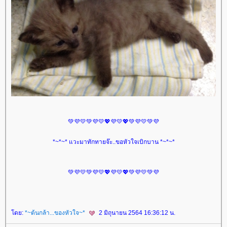
💚💜💛💚💜💛💖💜💛💖💚💜💛💚💜
*~*~* แวะมาทักทายจ๊ะ..ขอหัวใจเบิกบาน *~*~*
💚💜💛💚💜💛💖💜💛💖💚💜💛💚💜
ดย:
*~ต้นกล้า...ของหัวใจ~*
2 มิถุนายน 2564 16:36:12 น.