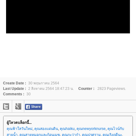
Create Date :
30 พฤษภาคม 2564
Last Update :
2 สิงหาคม 2564 18:47:23 น.
Counter :
2823 Pageviews.
Comments :
30
ผู้โหวตบล็อกนี้...
คุณฟ้าใสวันใหม่
,
คุณสองแผ่นดิน
,
คุณhaiku
,
คุณnewyorknurse
,
คุณไวน์กับ
สายน้ำ
,
คุณสายหมอกและก้อนเมฆ
,
คุณกะว่าก๋า
,
คุณปรศุราม
,
คุณเริงฤดีนะ
,