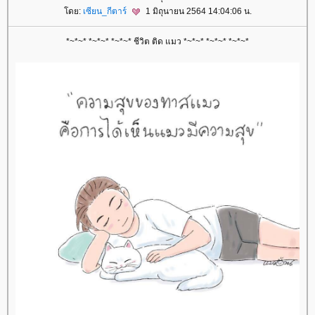
ดย:
เซียน_กีตาร์
1 มิถุนายน 2564 14:04:06 น.
*~*~* *~*~* *~*~* ชีวิต ติด แมว *~*~* *~*~* *~*~*