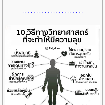
*~*~*~*~*~*~*~*~*~*~*~*~*~*~*~*~*~*~*~*~*~*