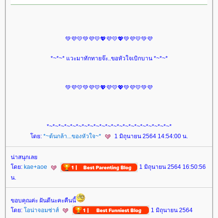
💚💜💛💚💜💛💖💜💛💖💚💜💛💚💜
*~*~* แวะมาทักทายจ๊ะ..ขอหัวใจเบิกบาน *~*~*
💚💜💛💚💜💛💖💜💛💖💚💜💛💚💜
*~*~*~*~*~*~*~*~*~*~*~*~*~*~*~*~*~*~*~*~*~*
ดย:
*~ต้นกล้า...ของหัวใจ~*
1 มิถุนายน 2564 14:54:00 น.
น่าสนุกเล
ดย:
kae+aoe
1 มิถุนายน 2564 16:50:56
น.
ขอบคุณค่ะ ฝันดีนะคะคืนนี้
ดย:
อน่าจอมซ่าส์
1 มิถุนายน 2564