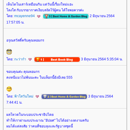
เห็นไดโนเสาร์เหมือนกัน แต่วันนี้เรื่องใหม่แฮะ
ลงใส กับบรรยากาศเงียบสงัดไร้ผู้คน ได้ใจพอควรค่ะ
ดย:
mcayenne94
2 มิถุนายน 2564
17:57:05 น.
อรุณสวัสดิ์ครับคุณหอมกร
ดย:
กะว่าก๋า
3 มิถุนายน 2564 5:35:04 น.
ขอบคุณค่ะ คุณหอมกร
คงหนีแมวไม่พ้นนะคะ ในบล็อกนี้ยังมีเลย 555
ดย:
ฟ้าใสวันใหม่
3 มิถุนายน 2564
7:44:41 น.
ผลโหวตในระบอบประชาธิปไต
ทำให้เราผ่านงบประมาณ "อัปยศ" ไปได้อย่างงดงามครับ
ผมได้แต่สงสัย ว่าคนที่ชอบลุงและรัฐบาลชุดนี้