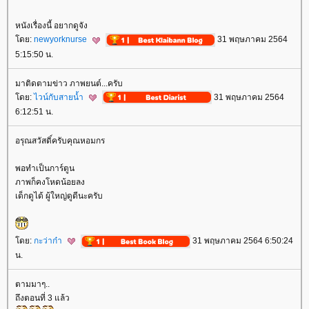
หนังเรื่องนี้ อยากดูจัง
ดย:
newyorknurse
31 พฤษภาคม 2564
5:15:50 น.
มาติดตามข่าว ภาพยนต์...ครับ
ดย:
ไวน์กับสายน้ำ
31 พฤษภาคม 2564
6:12:51 น.
อรุณสวัสดิ์ครับคุณหอมกร
พอทำเป็นการ์ตูน
ภาพก็คงโหดน้อยลง
เด็กดูได้ ผู้ใหญ่ดูดีนะครับ
ดย:
กะว่าก๋า
31 พฤษภาคม 2564 6:50:24
น.
ตามมาๆ..
ถึงตอนที่ 3 แล้ว