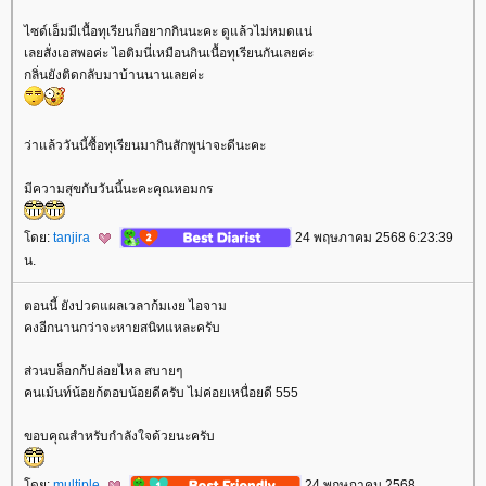
ไซด์เอ็มมีเนื้อทุเรียนก็อยากกินนะคะ ดูแล้วไม่หมดแน่
เลยสั่งเอสพอค่ะ ไอติมนี่เหมือนกินเนื้อทุเรียนกันเลยค่ะ
กลิ่นยังติดกลับมาบ้านนานเลยค่ะ
ว่าแล้ววันนี้ซื้อทุเรียนมากินสักพูน่าจะดีนะคะ
มีความสุขกับวันนี้นะคะคุณหอมกร
ดย:
tanjira
24 พฤษภาคม 2568 6:23:39
น.
ตอนนี้ ยังปวดแผลเวลาก้มเงย ไอจาม
คงอีกนานกว่าจะหายสนิทแหละครับ
ส่วนบล็อกก้ปล่อยไหล สบายๆ
คนเม้นท์น้อยก้ตอบน้อยดีครับ ไม่ค่อยเหนื่อยดี 555
ขอบคุณสำหรับกำลังใจด้วยนะครับ
ดย:
multiple
24 พฤษภาคม 2568