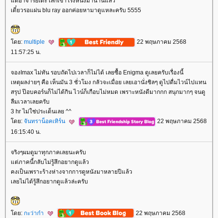
ต่อาจารย์เต๊ะ เลิกเข้าโรงหนังมานานแล้ว
เดี๋ยวรอแผ่น blu ray ออกค่อยหามาดูแหละครับ 5555
ดย:
multiple
22 พฤษภาคม 2568
11:57:25 น.
จองImax ไม่ทัน รอบถัดไปเวลาก็ไม่ได้ เลยซื้อ Enigma ดูเลยครับเรื่องนี้
เหตุผลง่ายๆ คือ เห็นมัน 3 ชั่วโมง กลัวจะเมื่อย เลยเอานั่งชิลๆ ดูไปดื่มไวน์ไปแทน
สรุป ป๊อบคอร์นก็ไม่ได้กิน ไวน์ก็เกือบไม่หมด เพราะหนังดีมากกก สนุกมากๆ จนดู
ลืมเวลาเลยครับ
3 hr ไม่ใช่ประเด็นเลย ^^
ดย:
จันทราน็อคเทิร์น
22 พฤษภาคม 2568
16:15:40 น.
จริงๆผมดูมาทุกภาคเลยนะครับ
ต่ภาคนี้กลับไม่รู้สึกอยากดูแล้ว
คงเป็นเพราะร้างห่างจากการดูหนังมาหลายปีแล้ว
เลยไม่ได้รู้สึกอยากดูแล้วล่ะครับ
ดย:
กะว่าก๋า
22 พฤษภาคม 2568