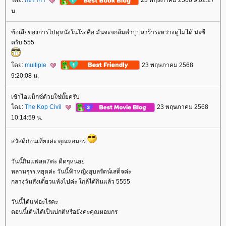
ดย:
กะว่าก๋า
23 พฤษภาคม 2568 9:02:27
น.
ข้อเสียของการไปดุหนังในโรงคือ มันจะจกส้มตำปูปลาร้าระหว่างดูไม่ได้ น่ะซี
ครับ 555
ดย:
multiple
23 พฤษภาคม 2568
9:20:08 น.
เข้าไอแม็กซ์ด้วยใช่มั๊ยครับ
ดย:
The Kop Civil
23 พฤษภาคม 2568
10:14:59 น.
สวัสดีก่อนเที่ยงค่ะ คุณหอมกร
วันนี้กินแฟสด7ค่ะ ดีดๆหน่อ
หลานๆรร.หยุดค่ะ วันนี้ฟ้าหญิงอุบลรัตน์เสด็จค่ะ
กลางวันสั่งเตี๋ยวแห้งไปค่ะ ใกล้ได้กินแล้ว 5555
วันนี้ได้แฟอะไรคะ
ตอนนี้เดินได้เป็นปกติหรือยังคะคุณหอมกร