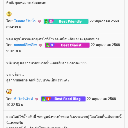
คิดถึงคุณหอมกรเสมอนะคะ
ดย:
ฮมสเตย์ริมน้ำ
22 พฤษภาคม 2568
8:34:39 น.
ทอม ครูซไม่ว่าจะอายุเท่าไรก็ยังหล่อเหมือนเดิมเลยค่ะคุณหอมกร
ดย:
nonnoiGiwGiw
22 พฤษภาคม 2568
9:10:18 น.
หนังน่าดู แต่ยาวนานขนาดนั้นแอบเสียดายเวลาค่ะ 555
จากบล็อก ...
ดูจาก timeline คนที่เงียบน่าจะเป็นเรานะคะ
ดย:
ฟ้าใสวันใหม่
22 พฤษภาคม 2568
10:32:53 น.
ตอนใหม่ใช่มั้ยครับนี่ ชอบดูหนังของป๋าทอม ก็เพราะฉากบุ๊ โลดโผนตื่นเต้นแบบนี้
นี่แหละครับ