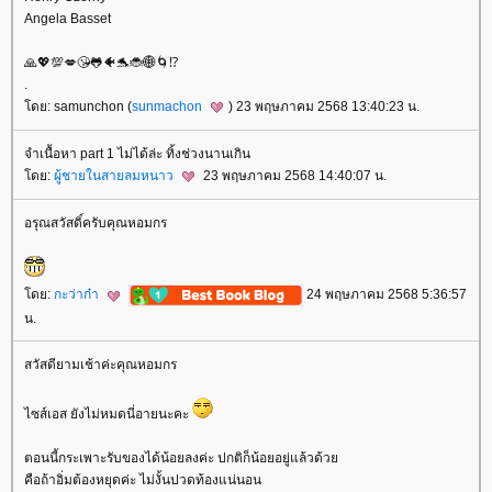
Angela Basset
🙏💖💯💋😘🐸🐠🐬🐞🌐🌀⁉️
.
ดย: samunchon (
sunmachon
) 23 พฤษภาคม 2568 13:40:23 น.
จำเนื้อหา part 1 ไม่ได้ล่ะ ทิ้งช่วงนานเกิน
ดย:
ผู้ชายในสายลมหนาว
23 พฤษภาคม 2568 14:40:07 น.
อรุณสวัสดิ์ครับคุณหอมกร
ดย:
กะว่าก๋า
24 พฤษภาคม 2568 5:36:57
น.
สวัสดียามเช้าค่ะคุณหอมกร
ไซส์เอส ยังไม่หมดนี่อายนะคะ
ตอนนี้กระเพาะรับของได้น้อยลงค่ะ ปกติก็น้อยอยู่แล้วด้ว
คือถ้าอิ่มต้องหยุดค่ะ ไม่งั้นปวดท้องแน่นอน