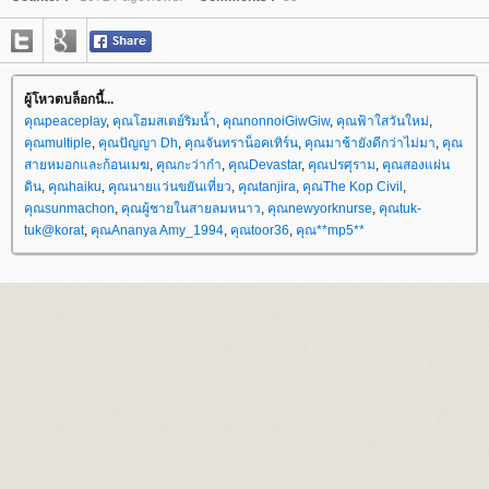
ผู้โหวตบล็อกนี้...
คุณpeaceplay
,
คุณโฮมสเตย์ริมน้ำ
,
คุณnonnoiGiwGiw
,
คุณฟ้าใสวันใหม่
,
คุณmultiple
,
คุณปัญญา Dh
,
คุณจันทราน็อคเทิร์น
,
คุณมาช้ายังดีกว่าไม่มา
,
คุณ
สายหมอกและก้อนเมฆ
,
คุณกะว่าก๋า
,
คุณDevastar
,
คุณปรศุราม
,
คุณสองแผ่น
ดิน
,
คุณhaiku
,
คุณนายแว่นขยันเที่ยว
,
คุณtanjira
,
คุณThe Kop Civil
,
คุณsunmachon
,
คุณผู้ชายในสายลมหนาว
,
คุณnewyorknurse
,
คุณtuk-
tuk@korat
,
คุณAnanya Amy_1994
,
คุณtoor36
,
คุณ**mp5**