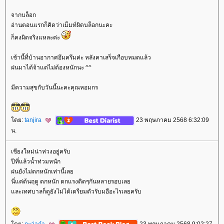
จากบล็อก
อ่านตอนแรกก็คิดว่าเม็มท์ผิดบล็อกนะคะ
ก็คงผิดจริงแหละค่ะ
เช้านี้ที่บ้านอากาศอึมครึมค่ะ หลังคาเสร็จเกือบหมดแล้ว
ฝนมาได้จ้าแต่ไม่ต้องหนักนะ ^^
มีความสุขกับวันนี้นะคะคุณหอมกร
ดย:
tanjira
23 พฤษภาคม 2568 6:32:09
น.
เชียงใหม่น่าห่วงอยู่ครับ
ปีที่แล้วน้ำท่วมหนัก
ฝนยังไม่ตกหนักเท่านี้เล
นี่แค่ต้นฤดู ตกหนัก ตกแรงติดๆกันหลายรอบเล
ละเทศบาลก็ดูยังไม่ได้เตรียมตัวรับมอือะไรเลยครับ