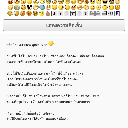
สวัสดียามสายค่ะ คุณหอมกร
จันทร์ไม่ได้ไปเดินเลย เลยไม่มีเรื่องจะอัพบล็อกค่ะ เหลือแต่บล็อกบอล
ต่แวบๆเข้ามากดโหวตแต่ไม่ค่อยได้ทักทายใครค่ะ
ช่วงนี้ชีวิตมันเนือยๆด้วยค่ะ แต่ก็เริ่มดีขึ้นเรื่อยๆแล้วค่ะ
เด็กๆเปิดเทอมแล้ว วันไหนฝนไม่ตกก็พาไปสวนค่ะ
ต่จันทร์ยังไม่มีใจจะเดิน ไปนั่งเฝ้าหลานแทน
เมื่อวานซืนก็ไปส่งเค้าไว้ที่สวน แล้วจันทร์ก็ไปนั่งกินเตี๋ยวคนเดียว
ชวนเด็กๆแล้วค่ะ เค้าบอกไม่หิว น่าจะอยากเล่นกันมากกว่า
เมื่อวานเย็นมีฝนก็กลับบ้านกันเล
วันนี้ถ้าฝนไม่ตกคงได้พาไปปล่อยพลังอีกค่ะ