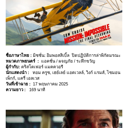
ชื่อภาษาไทย :
มิชชั่น: อิมพอสสิเบิ้ล ปิดปฏิบัติการล่าพิกัดมรณะ
หมวดภาพยนต
ร์
:
อคชั่น / ผจญภัย / ระทึกขวัญ
ผู้กำกับ:
คริสโตเฟอร์ แมคควอรี
นักแสดงนำ :
ทอม ครูซ, เฮย์เลย์ แอตเวลล์, วิงก์ แรมส์, ไซมอน
เพ็กก์, แครี่ เอลเวส
วันที่เข้าฉาย :
17 พฤษภาคม 2025
ความยาว :
169 นาที