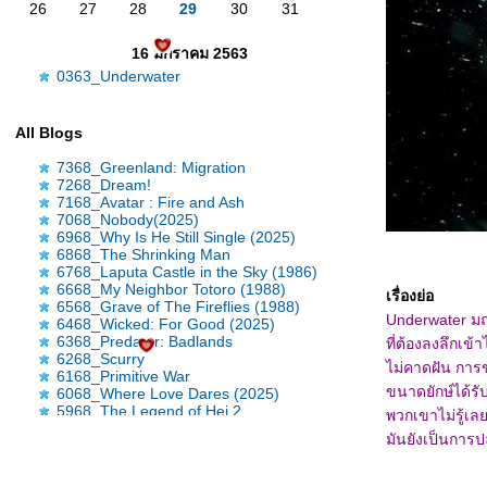
26
27
28
29
30
31
16 มกราคม 2563
0363_Underwater
All Blogs
7368_Greenland: Migration
7268_Dream!
7168_Avatar : Fire and Ash
7068_Nobody(2025)
6968_Why Is He Still Single (2025)
6868_The Shrinking Man
6768_Laputa Castle in the Sky (1986)
6668_My Neighbor Totoro (1988)
เรื่องย่อ
6568_Grave of The Fireflies (1988)
Underwater มฤต
6468_Wicked: For Good (2025)
6368_Predator: Badlands
ที่ต้องลงลึกเข
6268_Scurry
ไม่คาดฝัน การ
6168_Primitive War
ขนาดยักษ์ได้ร
6068_Where Love Dares (2025)
5968_The Legend of Hei 2
พวกเขาไม่รู้เ
5868_Time Raiders (2025)
มันยังเป็นการป
5768_Tron: Ares
5668_Nickel Boys
5568_Osiris (2025)