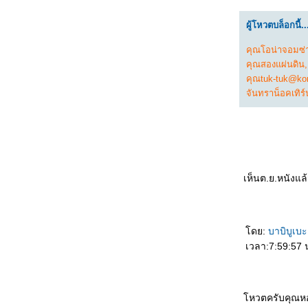
3367_Double World (2020)
3267_Five Nights at Freddy's
ผู้โหวตบล็อกนี้..
3167_The Guilty(2021)
3067_Imaginary friends(2024)
2967_The Ministry of Ungentlemanly
คุณโอน่าจอมซ่า
Warfare (2024)
คุณสองแผ่นดิน
2867_MY Boo (2024)
คุณtuk-tuk@ko
2767_Reversible Reality (2022)
2667_Werewolf By Night (2022)
จันทราน็อคเทิร์
2567_Rebel Moon : Part Two – The
Scargiver
2467_The kissing Booth
2367_Ghostbusters: Frozen Empire (2024)
2267_Civil War (2024)
2167_How to Make Millions Before Grandma
Dies(2024)
เห็นต.ย.หนังแ
2067_Godzilla x Kong: The New
Empire(2024)
1967_Land of Legends(2022)
1867_One Week Friends (2022)
1767_Zom 100 Bucket List of Dead (2023)
ดย:
บาบิบูเบ
1667_CODE 8 Part 2
1567_Kung Fu Panda 4 (2024)
เวลา:7:59:57 
1467_Rebel Moon: A Child of Fire
1367_Dune: Part Two
1267_Float
1167_Demon Slayer: to the Hashira Training
หวตครับคุณห
1067_Orion and the Dark (2024)