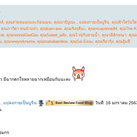
.
ส์
,
คุณสายหมอกและก้อนเมฆ
,
คุณบาบิบูเบะ...แปลงกายเป็นบูริน
,
คุณฟ้าใสวันให
,
คุณภาวิดา คนบ้านป่า
,
คุณkae+aoe
,
คุณเริงฤดีนะ
,
คุณmcayenne94
,
คุณThe Ko
rat
,
คุณnonnoiGiwGiw
,
คุณSweet_pills
,
คุณไวน์กับสายน้ำ
,
คุณวลีลักษณา
,
คุณt
น
,
คุณnewyorknurse
,
คุณmariabamboo
,
คุณSai Eeuu
,
คุณเรียวรุ้ง
,
คุณอุ้มสี
ล้ว มีฉากตกใจหลายฉากเหมือนกันนะคะ
ะ...แปลงกายเป็นบูริน
วันที่: 16 มกราคม 256
น.
อมกร