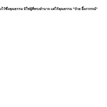
ทรงไว้ซึ่งคุณธรรม มิใช่ผู้ที่ทรงอำนาจ แต่ไร้คุณธรรม "ป๋วย อึ้งภากรณ์"