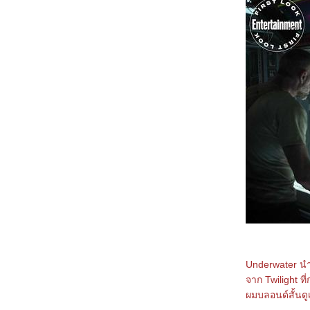
3368_Lilo & Stitch
3268_Kraken
3168_Fountain of Youth
3068_Mission: Impossible – The Final
Reckoning
2968_The Prisoner of Beauty 2025
2868_ Spellbound
2768_ Marry My Dead Body
2668_Lost in the Stars
2568_ ASH
2468_The Day the Earth Blew Up: A Looney
Tunes Movie
2368_ Dark (ต่อ)
2268_ Dark SS.1
2168_Along for the Ride
2068_Lyle, Lyle, Crocodile
1968_A Minecraft Movie
1868_The Amateur
1768_Late Night with the Devil
1668_Presence
1568_Ne Zha2
1468_Paddington in Peru
1368_Ultraman Arc The Movie: The Clash of
Underwater นำ
Light and Evil
1268_Sing Sing
จาก Twilight ท
1168_EternalBond
ผมบลอนด์สั้นด
1068_Legends Of The Condor Heroes : The