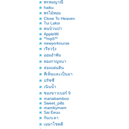
พรหมญาณี
haiku
พรไม้หอม
Close To Heaven
Tui Laksi
คนบ้านป่า
AppleWi
**mp5**
newyorknurse
เรียวรุ้ง
ออมอำพัน
ทองกาญจนา
สองแผ่นดิน
ที่เห็นและเป็นมา
ปรัซซี่
เนินน้ำ
ซองขาวเบอร์ 9
mariabamboo
Sweet_pills
mambymam
Sai Eeuu
ก้นกะลา
เมษาโชดดี