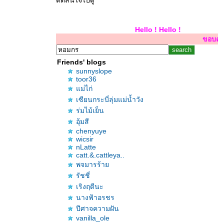
ตัดสินใจไปดู
Hello ! Hello ! Hello !
ขอบคุณสำหรับการเยี
Friends' blogs
sunnyslope
toor36
ม่ไก่
เซียนกระบี่ลุ่มแม่น้ำวัง
ร่มไม้เย็น
อุ้มสี
chenyuye
wicsir
nLatte
catt.&.cattleya..
พจมารร้า
รัชชี่
เริงฤดีนะ
นางฟ้าอรชร
ปีศาจความฝัน
vanilla_ole