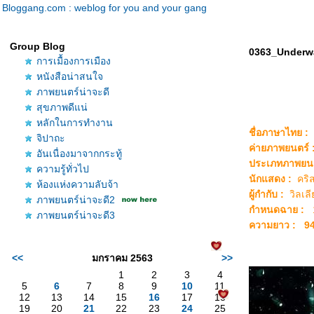
Bloggang.com : weblog for you and your gang
Group Blog
0363_Underw
การเมื้องการเมือง
หนังสือน่าสนใจ
ภาพยนตร์น่าจะดี
สุขภาพดีแน่
หลักในการทำงาน
ชื่อภาษาไทย :
จิปาถะ
ค่ายภาพยนตร์
อันเนื่องมาจากกระทู้
ประเภทภาพยน
ความรู้ทั่วไป
นักแสดง :
คริส
ห้องแห่งความลับจ้า
ผู้กำกับ :
วิลเลี
ภาพยนตร์น่าจะดี2
กำหนดฉาย :
1
ภาพยนตร์น่าจะดี3
ความยาว : 9
<<
มกราคม 2563
>>
1
2
3
4
5
6
7
8
9
10
11
12
13
14
15
16
17
18
19
20
21
22
23
24
25