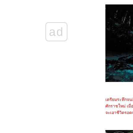
5468_Filter (2025)
5368_The Gold Behind the Stone (2025)
5268_Ruan Xiaofeng's Royal Love Quest
(2025)
5168_Sword-bearing Guard Su Xiaoli
(2025)
ad
5068_Be Yourself (2025)
4968_When Destiny Brings the Demon
(2025)
4868_The Immortal Ascension (2025)
4768_Demon Slayer The Movie: Infinity
Castle(2025)
4668_Duel on Mount Hua: Nine Yin True
Sutra (2025)
4568_Duel on Mount Hua: Eastern Heretic
and Western Venom (2025)
4468_Be Passionately in Love
4368_Threading Mom’s Wings (2025)
4268_Roaming China with Tang
Poetry (2025)
4168_The Secret Contract of the Witch
เตรียมระทึกจนล
4068_Double Happiness
ศักราชใหม่ เมื
3968_The Legend of Ochi
3868_ Superman
จะเอาชีวิตรอดจ
3768_Jurassic World Rebirth
3668_Elio
3568_The Seven Relics of ill Omen
3468_28 Years Later