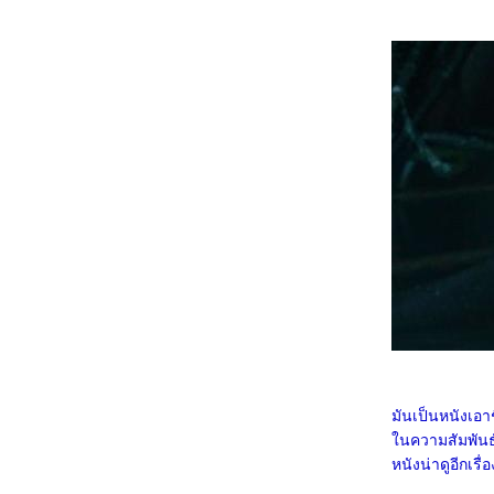
Gallants
0968_Captain America: Brave New World
0868_Bridget Jones: Mad About the Boy
0768_Heretic
0668_Flow
0568_A Real Pain
0468_Wolf Man
0368_Guardians of the Dafeng
0268_แผลเก่า เดอะมิวสิคัล 2568
0168_Werewolves
7667_ Stranger Things SS.4
7567_ Stranger Things SS. 2-3
7467_Stranger Things Chapter One: The
Vanishing of Will Byers
7367_The Call (2020)
7267_Love, Divided
7167_The Union
7067_Kraven the Hunter
6967_MOANA2
6867_Elevation
6767_The Lord of the Rings: The Fellowship
of the Ring
6667_Gladiator2
6567_A Legend
มันเป็นหนังเอาช
6467_We Live in Time
นความสัมพันธ์แ
6367_Red One
หนังน่าดูอีกเร
6267_Humanist Vampire Seeking
Consenting Suicidal Person