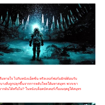
ืมหายใจ ไปกับหนังแอ็คชั่น-ทริลเลอร์ฟอร์มยักษ์ต้อนรับ
่อบางสิ่งถูกปลุกขึ้นจากการหลับใหลใต้มหาสมุทร พวกเขา
ากมันได้หรือไม่? ในหนังบล็อคบัสเตอร์เรื่องมฤตยูใต้สมุทร