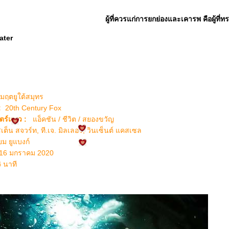
ผู้ที่ควรแก่การยกย่องและเคารพ คือผู้ที่
ater
มฤตยูใต้สมุทร
 :
20th Century Fox
ตร์
นว :
อ็คชัน / ชีวิต / สยองขวัญ
เต็น สจวร์ท, ที.เจ. มิลเลอร์, วินเซ็นต์ แคสเซล
ยม ยูแบงก์
6 มกราคม 2020
4
นาที