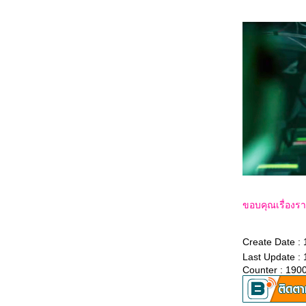
6167_Venom: The Last Dance
6067_Canary Black
5967_The Legend of ShenLi (2024)
5867_Wolfs
5767_Megalopolis
5667_Transformers One
5567_Taklee Genesis
5467_Never Let Go
5367_Beetlejuice Beetlejuice
5267_Godzilla vs. Biollante (1989)
5167_Secret: A Hidden Score
5067_Blink Twice
4967_Pilot
4867_I Saw the TV Glow (2024)
4767_Crayon Shinchan the Movie 2024
4667_Project Silence
4567_Alien: Romulus
4467_Longlegs
4367_Trap
ขอบคุณเรื่องร
4267_Deadpool & Wolverine
4167_Despicable Me 4
4067_Twisters
Create Date :
3967_18x2 Beyond Youthful Days
3867_A Quiet Place: Day One
Last Update :
3767_The Watchers (2024)
Counter : 190
3667_After We Collided (2020)
3567_After (2019)
3467_Thelma the Unicorn (2024)