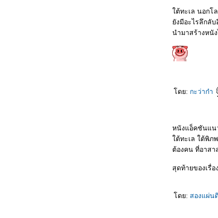
0967_Madame Web
0867_Turning Red
ต้ทะเล นอกโ
0767_Argylle
ังมีอะไรลึกลั
0667_The Magic Flute (2022)​​​​​​​
นำมาสร้างหนัง
0567_When we first met (2018)
0467_The Witch (2015)
0367_Ladybug & Cat Noir: The Movie
0267_Don't Look Up (2021)
0167_The Mitchells vs. the Machines (2021)
8366_Anyone But You
8266_Spirited (2022)
8166_Supposed
ดย:
กะว่าก๋า
8066_The Monkey King
7966_Aquaman and The Lost Kingdom
7866_SLYTH
7766_The Marsh King’s Daughter
7666_Napoleon
หนังแอ็คชันแ
7566_ลับแลคำชะโนด
ต้ทะเล ใต้พิภพ
7466_New Gods Yang Jian
ต้องคน ที่อาสา
7366_The Hunger Games: The Ballad of
Songbirds and Snakes
สุดท้ายของเรื่อ
7266_Wish
7166_The Secret Kingdom
7066_ The Marvels
6966_Ancient Beast Inostrancevia (2023)
ดย:
สองแผ่น
6866_Fullmetal Alchemist The Revenge of
Scar (2022)
6766_ Not Friends 2023