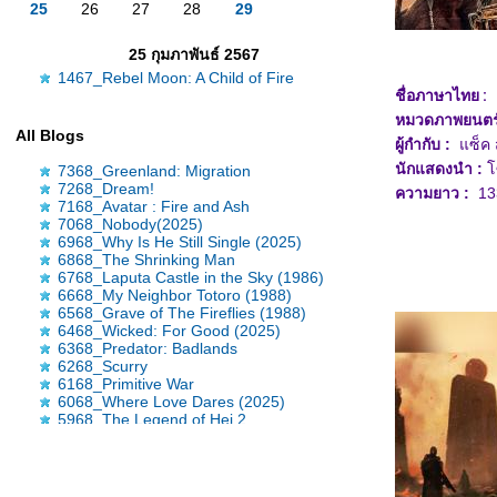
25
26
27
28
29
25 กุมภาพันธ์ 2567
1467_Rebel Moon: A Child of Fire
ชื่อภาษาไทย :
หมวดภาพยนตร์
All Blogs
ผู้กำกับ :
ซ็ค 
นักแสดงนำ :
ซ
7368_Greenland: Migration
7268_Dream!
ความยาว :
133
7168_Avatar : Fire and Ash
7068_Nobody(2025)
6968_Why Is He Still Single (2025)
6868_The Shrinking Man
6768_Laputa Castle in the Sky (1986)
6668_My Neighbor Totoro (1988)
6568_Grave of The Fireflies (1988)
6468_Wicked: For Good (2025)
6368_Predator: Badlands
6268_Scurry
6168_Primitive War
6068_Where Love Dares (2025)
5968_The Legend of Hei 2
5868_Time Raiders (2025)
5768_Tron: Ares
5668_Nickel Boys
5568_Osiris (2025)