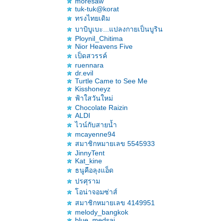
moresaw
tuk-tuk@korat
ทรงไทยเดิม
บาบิบูเบะ...แปลงกายเป็นบูริน
Ploynil_Chitima
Nior Heavens Five
เป็ดสวรรค์
ruennara
dr.evil
Turtle Came to See Me
Kisshoneyz
ฟ้าใสวันใหม่
Chocolate Raizin
ALDI
ไวน์กับสายน้ำ
mcayenne94
สมาชิกหมายเลข 5545933
JinnyTent
Kat_kine
ธนูคือลุงแอ็ด
ปรศุราม
อน่าจอมซ่าส์
สมาชิกหมายเลข 4149951
melody_bangkok
blue_medsai