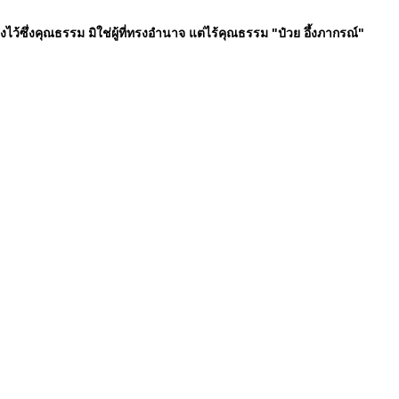
ทรงไว้ซึ่งคุณธรรม มิใช่ผู้ที่ทรงอำนาจ แต่ไร้คุณธรรม "ป๋วย อึ้งภากรณ์"