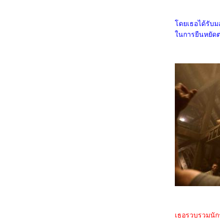
6167_Venom: The Last Dance
6067_Canary Black
5967_The Legend of ShenLi (2024)
ดยเธอได้รับมอบ
5867_Wolfs
5767_Megalopolis
นการยืนหยัดต่อ
5667_Transformers One
5567_Taklee Genesis
5467_Never Let Go
5367_Beetlejuice Beetlejuice
5267_Godzilla vs. Biollante (1989)
5167_Secret: A Hidden Score
5067_Blink Twice
4967_Pilot
4867_I Saw the TV Glow (2024)
4767_Crayon Shinchan the Movie 2024
4667_Project Silence
4567_Alien: Romulus
4467_Longlegs
4367_Trap
4267_Deadpool & Wolverine
4167_Despicable Me 4
4067_Twisters
3967_18x2 Beyond Youthful Days
3867_A Quiet Place: Day One
3767_The Watchers (2024)
3667_After We Collided (2020)
3567_After (2019)
3467_Thelma the Unicorn (2024)
เธอรวบรวมนักรบ