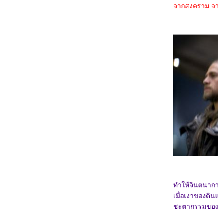
3367_Double World (2020)
จากสงคราม จาก
3267_Five Nights at Freddy's
3167_The Guilty(2021)
3067_Imaginary friends(2024)
2967_The Ministry of Ungentlemanly
Warfare (2024)
2867_MY Boo (2024)
2767_Reversible Reality (2022)
2667_Werewolf By Night (2022)
2567_Rebel Moon : Part Two – The
Scargiver
2467_The kissing Booth
2367_Ghostbusters: Frozen Empire (2024)
2267_Civil War (2024)
2167_How to Make Millions Before Grandma
Dies(2024)
2067_Godzilla x Kong: The New
Empire(2024)
1967_Land of Legends(2022)
1867_One Week Friends (2022)
1767_Zom 100 Bucket List of Dead (2023)
1667_CODE 8 Part 2
1567_Kung Fu Panda 4 (2024)
1467_Rebel Moon: A Child of Fire
ทำให้จินตนาก
1367_Dune: Part Two
เมื่อเงาของดิน
1267_Float
1167_Demon Slayer: to the Hashira Training
ชะตากรรมของกาแ
1067_Orion and the Dark (2024)