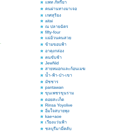
พท ภัทรียา
คนผ่านทางมาเจอ
เกศสุริยง
aitai
ณ ปลายฉัตร
fifty-four
ม่อ้วนคนสว
.
ข้ามขอบฟ้า
อาคุงกล่อง
คนขับช้า
JewNid
สายหมอกและก้อนเมฆ
น้ำ-ฟ้า-ป่า-เขา
มัชชาร
pantawan
ขุนเพชรขุนราม
ดอยสะเก็ด
Rinsa Yoyolive
อิ่มใจสบายพุง
kae+aoe
เวียงแว่นฟ้า
ชลบุรีมามี่คลับ