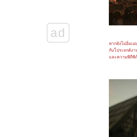
5468_Filter (2025)
5368_The Gold Behind the Stone (2025)
5268_Ruan Xiaofeng's Royal Love Quest
(2025)
5168_Sword-bearing Guard Su Xiaoli
(2025)
ad
5068_Be Yourself (2025)
4968_When Destiny Brings the Demon
(2025)
หากยังไม่อิ่มเ
4868_The Immortal Ascension (2025)
กับโปรเจกต์งา
4768_Demon Slayer The Movie: Infinity
Castle(2025)
ละความพิถีพิ
4668_Duel on Mount Hua: Nine Yin True
Sutra (2025)
4568_Duel on Mount Hua: Eastern Heretic
and Western Venom (2025)
4468_Be Passionately in Love
4368_Threading Mom’s Wings (2025)
4268_Roaming China with Tang
Poetry (2025)
4168_The Secret Contract of the Witch
4068_Double Happiness
3968_The Legend of Ochi
3868_ Superman
3768_Jurassic World Rebirth
3668_Elio
3568_The Seven Relics of ill Omen
3468_28 Years Later