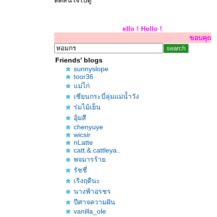
ตัดสินใจไปดู
Hello ! Hello ! Hello !
ขอบคุณสำหรับการเยี่ยมเย
Friends' blogs
sunnyslope
toor36
ม่ไก่
เซียนกระบี่ลุ่มแม่น้ำวัง
ร่มไม้เย็น
อุ้มสี
chenyuye
wicsir
nLatte
catt.&.cattleya..
พจมารร้า
รัชชี่
เริงฤดีนะ
นางฟ้าอรชร
ปีศาจความฝัน
vanilla_ole