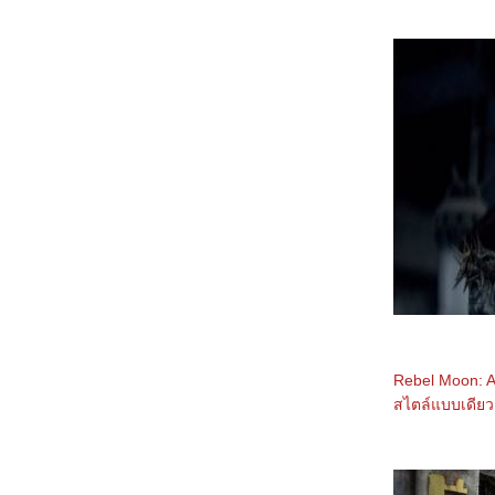
0967_Madame Web
0867_Turning Red
0767_Argylle
0667_The Magic Flute (2022)​​​​​​​
0567_When we first met (2018)
0467_The Witch (2015)
0367_Ladybug & Cat Noir: The Movie
0267_Don't Look Up (2021)
0167_The Mitchells vs. the Machines (2021)
8366_Anyone But You
8266_Spirited (2022)
8166_Supposed
8066_The Monkey King
7966_Aquaman and The Lost Kingdom
7866_SLYTH
7766_The Marsh King’s Daughter
7666_Napoleon
7566_ลับแลคำชะโนด
7466_New Gods Yang Jian
7366_The Hunger Games: The Ballad of
Songbirds and Snakes
Rebel Moon: A
7266_Wish
7166_The Secret Kingdom
สไตล์แบบเดียว
7066_ The Marvels
6966_Ancient Beast Inostrancevia (2023)
6866_Fullmetal Alchemist The Revenge of
Scar (2022)
6766_ Not Friends 2023