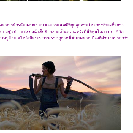
ของอาณาจักรอันสงบสุขบนขอบกาแลคซีที่ถูกคุกคามโดยกองทัพเผด็จการ
่า หญิงสาวแปลกหน้าลึกลับกลายเป็นความหวังที่ดีที่สุดในการเอาชีวิต
หมู่บ้าน สไตล์เมืองประเทศราชถูกกดขี่ข่มเหงจากเมืองที่อำนาจมากกว่า