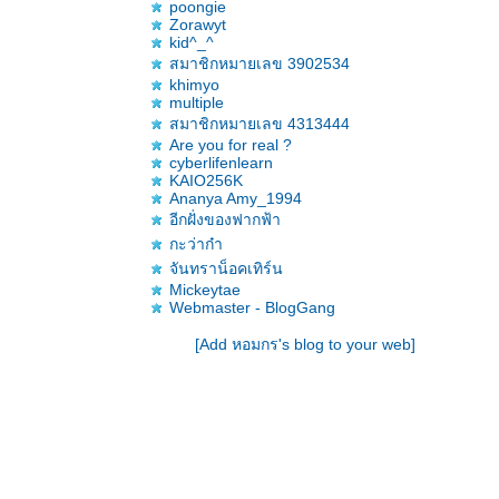
poongie
Zorawyt
kid^_^
สมาชิกหมายเลข 3902534
khimyo
multiple
สมาชิกหมายเลข 4313444
Are you for real ?
cyberlifenlearn
KAIO256K
Ananya Amy_1994
อีกฝั่งของฟากฟ้า
กะว่าก๋า
จันทราน็อคเทิร์น
Mickeytae
Webmaster - BlogGang
[Add หอมกร's blog to your web]