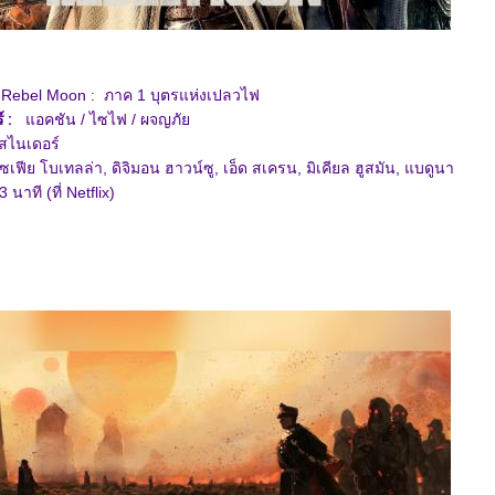
Rebel Moon : ภาค 1 บุตรแห่งเปลวไฟ
 :
อคชัน / ไซไฟ / ผจญภั
สไนเดอร์
เฟีย โบเทลล่า, ดิจิมอน ฮาวน์ซู, เอ็ด สเครน, มิเคียล ฮูสมัน, แบดูนา
 นาที (ที่ Netflix)