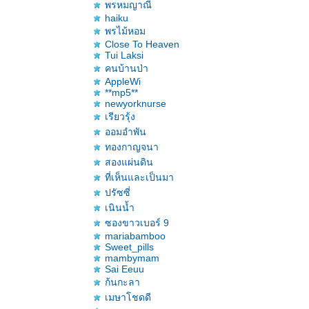
พรหมญาณี
haiku
พรไม้หอม
Close To Heaven
Tui Laksi
คนบ้านป่า
AppleWi
**mp5**
newyorknurse
เรียวรุ้ง
ออมอำพัน
ทองกาญจนา
สองแผ่นดิน
ที่เห็นและเป็นมา
ปรัซซี่
เนินน้ำ
ซองขาวเบอร์ 9
mariabamboo
Sweet_pills
mambymam
Sai Eeuu
ก้นกะลา
เมษาโชดดี