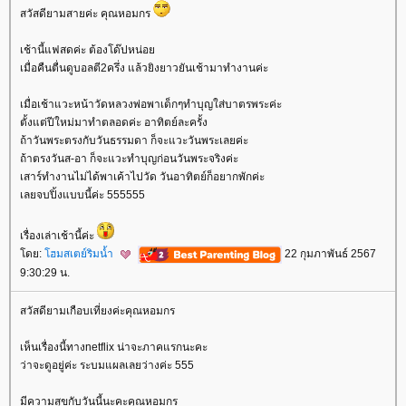
สวัสดียามสายค่ะ คุณหอมกร
เช้านี้แฟสดค่ะ ต้องโด๊ปหน่อ
เมื่อคืนตื่นดูบอลตี2ครึ่ง แล้วยิงยาวยันเช้ามาทำงานค่ะ
เมื่อเช้าแวะหน้าวัดหลวงพ่อพาเด็กๆทำบุญใส่บาตรพระค่ะ
ตั้งแต่ปีใหม่มาทำตลอดค่ะ อาทิตย์ละครั้ง
ถ้าวันพระตรงกับวันธรรมดา ก็จะแวะวันพระเลยค่ะ
ถ้าตรงวันส-อา ก็จะแวะทำบุญก่อนวันพระจริงค่ะ
เสาร์ทำงานไม่ได้พาเค้าไปวัด วันอาทิตย์ก็อยากพักค่ะ
เลยจบปิ้งแบบนี้ค่ะ 555555
เรื่องเล่าเช้านี้ค่ะ
ดย:
ฮมสเตย์ริมน้ำ
22 กุมภาพันธ์ 2567
9:30:29 น.
สวัสดียามเกือบเที่ยงค่ะคุณหอมกร
เห็นเรื่องนี้ทางnetflix น่าจะภาคแรกนะคะ
ว่าจะดูอยู่ค่ะ ระบมแผลเลยว่างค่ะ 555
มีความสุขกับวันนี้นะคะคุณหอมกร