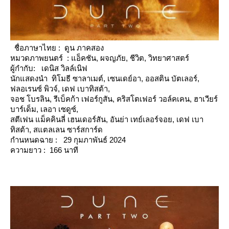
ชื่อภาษาไทย : ดูน ภาคสอง
หมวดภาพยนตร์ : แอ็คชัน, ผจญภัย, ชีวิต, วิทยาศาสตร์
ผู้กำกับ: เดนิส วิลล์เนิฟ
นักแสดงนำ ทิโมธี ซาลาเมต์, เซนเดย์อา, ออสติน บัตเลอร์,
ฟลอเรนซ์ พิวจ์, เดฟ เบาทิสต้า,
จอช โบรลิน, รีเบ็คก้า เฟอร์กูสัน, คริสโตเฟอร์ วอล์คเคน, ฮาเวียร์
บาร์เด็ม, เลอา เซดูซ์,
สตีเฟน แม็คคินลี่ เฮนเดอร์สัน, อันย่า เทย์เลอร์จอย, เดฟ เบา
ทิสต้า, สแตลเลน ซาร์สการ์ด
กำนหนดฉาย : 29 กุมภาพันธ์ 2024
ความยาว : 166 นาที