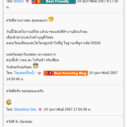
ดย:
tanjira
24 กุมภาพันธ์ 2567 9:17:30
น.
สวัสดียามบ่ายค่ะ คุณหอมกร
วันนี้ได้แฟโบราณที่วัด แล้วมาชงแฟ3ที่ทำงานอีกแก้วค่ะ
เมื่อเช้าพา2แสบไปทำบุญที่วัดค่ะ
ตอนเวียนเทียนแสบโตโดนธูปเข้าไปที่หู ในฐานะที่หูกางจัด 55555
ดดร้อนทุกวันเลยค่ะ เฉาแดดมาก
พรุ่งนี้เข้า กทม.ค่ะ ไปกินข้าวกับเพื่อน
วันจันทร์เจอกันค่ะ
ดย:
ฮมสเตย์ริมน้ำ
24 กุมภาพันธ์ 2567
14:50:46 น.
สวัสดีครับ ขอบคุณนะครับ
ดย:
Sleepless Sea
24 กุมภาพันธ์ 2567 17:04:38 น.
สวัสดี จ้ะ น้องหอม