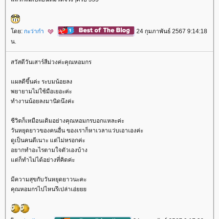
ดย:
กะว่าก๋า
24 กุมภาพันธ์ 2567 9:14:18
น.
สวัสดีวันเสาร์สีม่วงค่ะคุณหอมกร
ผลดีขึ้นค่ะ ระบมน้อยลง
พยายามไม่ใช้มือเยอะค่ะ
ทำงานน้อยลงมานิดนึงค่ะ
ชีวิตก็เหมือนเดิมอย่างคุณหอมกรบอกแหละค่ะ
วันหยุดยาวของคนอื่น ของเราก็หาเวลาแว่บเอาเองค่ะ
ดูเป็นคนดีเนาะ แต่ไม่หรอกค่ะ
อยากทำอะไรตามใจตัวเองบ้าง
ต่ก็ทำไม่ได้อย่างที่คิดค่ะ
มีความสุขกับวันหยุดยาวนะคะ
คุณหอมกรไปไหนรึเปล่าเอ่