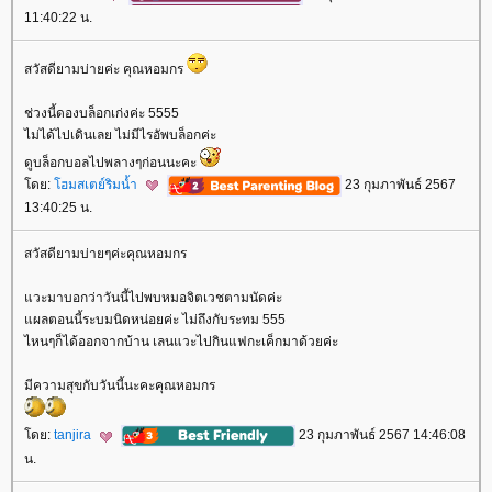
11:40:22 น.
สวัสดียามบ่ายค่ะ คุณหอมกร
ช่วงนี้ดองบล็อกเก่งค่ะ 5555
ไม่ได้ไปเดินเลย ไม่มีไรอัพบล็อกค่ะ
ดูบล็อกบอลไปพลางๆก่อนนะคะ
ดย:
ฮมสเตย์ริมน้ำ
23 กุมภาพันธ์ 2567
13:40:25 น.
สวัสดียามบ่ายๆค่ะคุณหอมกร
วะมาบอกว่าวันนี้ไปพบหมอจิตเวชตามนัดค่ะ
ผลตอนนี้ระบมนิดหน่อยค่ะ ไม่ถึงกับระทม 555
ไหนๆก็ได้ออกจากบ้าน เลนแวะไปกินแฟกะเค็กมาด้วยค่ะ
มีความสุขกับวันนี้นะคะคุณหอมกร
ดย:
tanjira
23 กุมภาพันธ์ 2567 14:46:08
น.