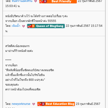
ดย:
จันทราน็อคเทิร์น
22 กุมภาพันธ์ 2567
15:03:41 น.
หนังมีปริศนาค้างไว้ จะได้สร้างภาคต่อไปเรื่อย ๆ ค่ะ
จากบล็อก เป็นพวกผักชีโรยหน้าค่ะ 55555
ดย:
เนินน้ำ
22 กุมภาพันธ์ 2567 15:17:54
น.
สวัสดีค่ะน้องหอมกร
มาอ่านรีวิวหนังด้วยค่ะ
*****
จากบล็อก
"ทีหลังพี่น้อยขึ้นชัตตเอร์บัสมาลงหมอชิต
ล้วขึ้นแท็กซี่แถวนั้นไปรัชโยธิน
อย่างไรก็ไม่โขกถึง 800 แน่ๆ ค่ะ"
ขอบคุณค่ะ
คราวหน้าต้องไปลงที่หมอชิต
ดย:
newyorknurse
23 กุมภาพันธ์ 2567