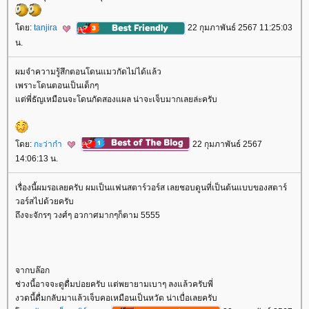
ดย:
tanjira
22 กุมภาพันธ์ 2567 11:25:03
น.
ผมจำความรู้สึกตอนโดนแมวกัดไม่ได้แล้ว
เพราะโดนตอนเป็นเด็กๆ
ต่พี่ธัญเหมือนจะโดนกัดสองแผล น่าจะเจ็บมากเลยล่ะครับ
ดย:
กะว่าก๋า
22 กุมภาพันธ์ 2567
14:06:13 น.
เรื่องนี้ผมรอเลยครับ ผมเป็นแฟนสตาร์วอร์ส เลยชอบดูนที่เป็นต้นแบบของสตาร์
วอร์สไปด้วยครับ
ถึงจะจักรๆ วงศ์ๆ อวกาศมากๆก็ตาม 5555
จากบล๊อก
ช่วงนี้อาจจะดูดื่มบ่อยครับ แต่พยายามเบาๆ ลงแล้วครับพี่
งวดนี้ดื่มกลับมาแล้วเจ็บคอเหมือนเป็นหวัด น่าเบื่อเลยครับ