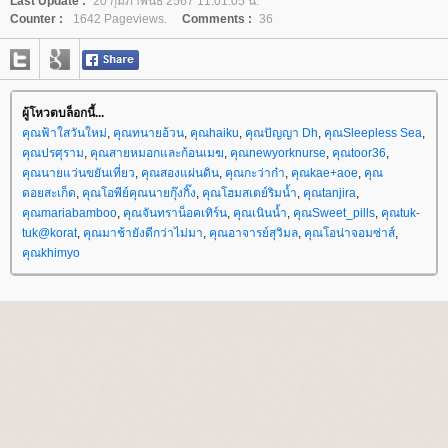
Last Update :
20 กุมภาพันธ์ 2567 11:01:05 น.
Counter :
1642 Pageviews.
Comments :
36
ผู้โหวตบล็อกนี้...
คุณฟ้าใสวันใหม่
,
คุณทนายอ้วน
,
คุณhaiku
,
คุณปัญญา Dh
,
คุณSleepless Sea
,
คุณปรศุราม
,
คุณสายหมอกและก้อนเมฆ
,
คุณnewyorknurse
,
คุณtoor36
,
คุณนายแว่นขยันเที่ยว
,
คุณสองแผ่นดิน
,
คุณกะว่าก๋า
,
คุณkae+aoe
,
คุณ
ดอยสะเก็ด
,
คุณโอพีย์คุณนายกุ๊งกิ๊ง
,
คุณโฮมสเตย์ริมน้ำ
,
คุณtanjira
,
คุณmariabamboo
,
คุณจันทราน็อคเทิร์น
,
คุณเนินน้ำ
,
คุณSweet_pills
,
คุณtuk-
tuk@korat
,
คุณมาช้ายังดีกว่าไม่มา
,
คุณอาจารย์สุวิมล
,
คุณโอน่าจอมซ่าส์
,
คุณkhimyo