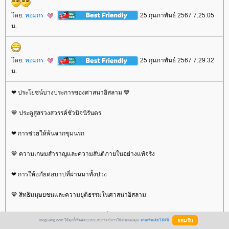
ดย:
หอมกร
25 กุมภาพันธ์ 2567 7:25:05
น.
ดย:
หอมกร
25 กุมภาพันธ์ 2567 7:29:32
น.
❤ ประโยชน์บางประการของศาสนาอิสลาม 💙
💙 ประตูสู่สรวงสวรรค์ชั่วนิจนิรันดร
❤ การช่วยให้พ้นจากขุมนรก
💙 ความเกษมสำราญและความสันติภายในอย่างแท้จริง
❤ การให้อภัยต่อบาปที่ผ่านมาทั้งปวง
💙 สิทธิมนุษยชนและความยุติธรรมในศาสนาอิสลาม
❤ านภาพของสตรีในศาสนาอิสลามเป็นอย่างไร?
BlogGang.com ใช้คุกกี้เพื่อพัฒนาประสบการณ์การใช้งานของคุณ
อ่านเพิ่มเติมได้ที่นี่