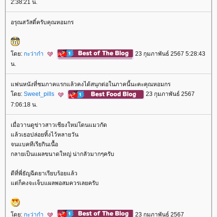
2:38:21 น.
อรุณสวัสดิ์ครับคุณหอมกร
ดย:
กะว่าก๋า
23 กุมภาพันธ์ 2567 5:28:43
น.
ฟนหนังที่ชมภาคแรกแล้วคงได้สนุกต่อในภาคนี้นะคะคุณหอมกร
ดย:
Sweet_pills
23 กุมภาพันธ์ 2567
7:06:18 น.
เมื่อวานดูข่าวสาวเชียงใหม่โดนแมวกัด
ล้วเธอปล่อยทิ้งไว้หลายวัน
จนแบคทีเรียกินเนื้อ
กลายเป็นแผลขนาดใหญ่ น่ากลัวมากๆครับ
ดีที่พี่ธัญฉีดยาเรียบร้อยแล้ว
ต่ก็คงจะเจ็บแผลพอสมควรเลยครับ
ดย:
กะว่าก๋า
23 กุมภาพันธ์ 2567