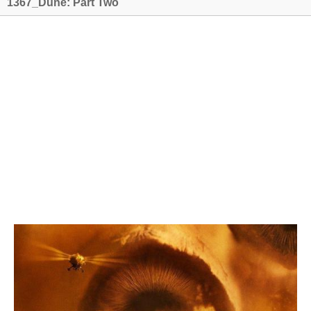
1367_Dune: Part Two