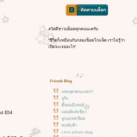
สวัสดีชาวบล็อคทุกคนนะครับ
''ชีวิตก็เหมือนกับกล่องช็อตโกแล็ต เราไม่รู้ว่า
เปิดจะเจออะไร''
Friends Blog
เทพบุตรตบะแตก!!
จูริง
ตี๋หล่อมีเสน่ห์
ผ่นพิมพ์เขียว
าง ID4
ลูกอบรสเขียด
คนขับช้า
i love johnny depp