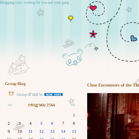
Bloggang.com : weblog for you and your gang
Group Blog
Close Encounters of the Th
Group ตัวอย่าง
<<
กรกฏาคม 2566
>>
1
2
3
4
5
6
7
8
9
10
11
12
13
14
15