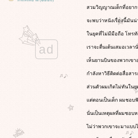
9 (2009) ซูเปอร์ไนน์ อัจฉริยะพลิก
สวมวิญญาณเด็กที่อยากรู
ลก
Midnight in Paris (2011) คืนบ่มรักที่
จะพบว่าหนังเรื่องนี้มันน
ปารีส
Deep Water (2022) ชู้รักซ่อนลึก
นยุคที่ไม่มีมือถือ โทรทั
Mercy (2026) 90 นาที สั่งตา
ad
The Voyeurs (2021) ส่อง แส่ ซว
เราจะตื่นเต้นเสมอเวลานั่
Fake โกหกทั้งเพ (2546)
เห็นยานบินของพวกเขาอย
Star Trek Beyond (2016) สตาร์ เทรค
ข้ามขอบจักรวาล
กำลังหาวิธีติดต่อสื่อสา
ทนายปีศาจ (2026)
Star Trek Into Darkness (2013) สตาร์
ส่วนตัวผมเกิดไม่ทันในยุค
เทรค ทะยานสู่ห้วงมืด
Star Trek (2009) สตาร์ เทรค สงคราม
ต่ตอนเป็นเด็ก ผมชอบฟังเ
พิฆาตจักรวาล
My Sister's Keeper (2009) ชีวิต
นั่นเป็นเหตุผลที่ผมชอบหน
หนู...ขอลิขิตเอง
(500) Days of Summer (2009)
ซัมเมอร์ของฉัน 500 วัน ไม่ลืมเธอ
ไม่ว่าพวกเขาจะมาแบบ
พนักงานใหม่ (โปรดรับไว้พิจารณา)