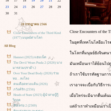
16
17
18
19
20
21
22
23
24
25
26
27
28
29
30
31
20 กรกฏาคม 2566
Close Encounters of the
Close Encounters of the Third Kind
(1977) มนุษย์ต่างโลก
นยุคที่เทคโนโลยีอะไรต่า
All Blog
นโลกที่มนุษย์ยังจินตน
Hamnet (2025) แฮมเน็ต
The Devil Wears Prada 2 (2026) นาง
มันเหมือนเราได้ย้อนไป
มารสวมปราด้า 2
Over Your Dead Body (2026) ร่วม
ถ้าเราใช้บรรทัดฐานการดู
หอ…ลงโลง
คนเดือดทวงแค้น (2026)
เราอาจจะเบื่อกับวิธีการเ
ภวังค์รัก (2556)
Heads of State (2025) ผู้นำสายบู๊กู้
เมื่อไหร่จะมีฉากตื่นเต้
วิกฤต
สัปเหร่อ 2 (2569)
ต่ถ้าเราทำเหมือนเราเป็
รักแห่งสยาม (๒๕๕๐)