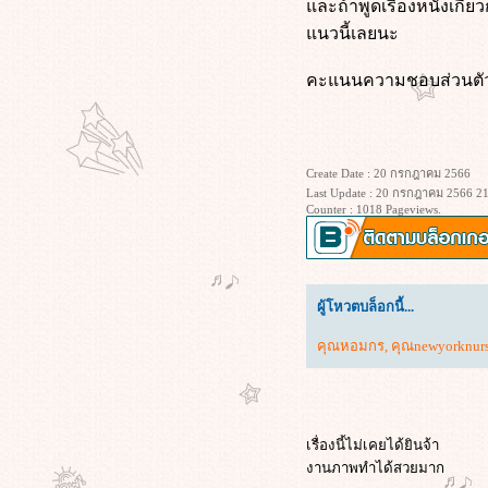
(2026)
ละถ้าพูดเรื่องหนังเกี่ย
Train Dreams (2025) ทางรถไฟสา
นวนี้เลยนะ
ฝัน
I Am Legend (2007) ข้าคือตำนาน
คะแนนความชอบส่วนตัว
พิฆาตมหากาฬ
Morning Glory (2010) ยำข่าวเช้ากู้
เรตติ้ง
Project Hail Mary (2026) ภารกิจกู้
Create Date : 20 กรกฎาคม 2566
สุริยะ
Last Update : 20 กรกฎาคม 2566 21
Apex (2026) ห่วงโซ่สังหาร
Counter : 1018 Pageviews.
Lady in the Water (2006) ผู้หญิงใน
สายน้ำ นิทานลุ้นระทึก
Superman Returns (2006) ซูเปอร์แมน
รีเทิร์น
ผู้โหวตบล็อกนี้...
KPop Demon Hunters (2025) เกิร์ล
คุณหอมกร
,
คุณnewyorknur
กรุ๊ปนักล่าปีศาจ
เลือดรัก นักฆ่า (2026)
Wuthering Heights (2026) วัทเตอริง
ไฮ้ทส์
ข้างบ้าน (2568)
เรื่องนี้ไม่เคยได้ยินจ้า
งานภาพทำได้สวยมาก
ซุ้มมือปืน (๒๕๔๘)