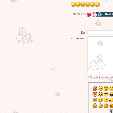
The Housemaid (2025) ความลับแม่
บ้านร้า
The Visit (2015) เดอะ วิสิท
ดย:
หอมกร
Malena (2000) มาเลน่า ผู้หญิงสะกด
ลก
Thrash (2026) ฉลามคลั่ง ทะเลเดือด
ชื่อ :
Whisper of the Heart (1995) : ความ
Comment :
ฝันที่รอการเจียระไน
Paradise Hills (2019) สวรรค์ซ้อนนรก
A Lot Like Love (2005) กว่าจะปิ๊งต้อง
ชิ่งก่อน
เส้นตาย สายลวง (2026)
Pride & Prejudice (2005) ดอกไม้ทร
นงกับชายชาติผยอง
Sing Street (2016) รักใครให้ร้องเพลง
*ใช้ code html ตกแต
รัก
Kick-Ass 2 (2013) เกรียนโคตรมหา
ประลัย 2
Kick-Ass (2010) เกรียนโคตรมหา
ประลั
The Tree of Life (2011) เดอะ ทรี ออฟ