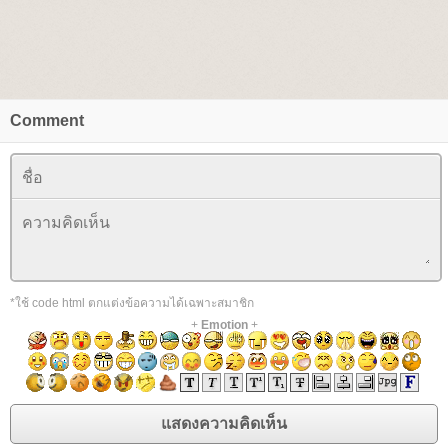
Comment
*ใช้ code html ตกแต่งข้อความได้เฉพาะสมาชิก
+
Emotion
+