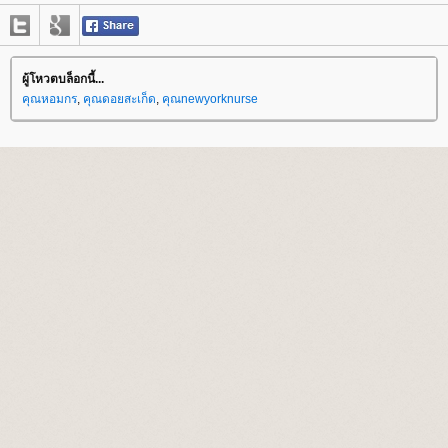
ผู้โหวตบล็อกนี้...
คุณหอมกร
,
คุณดอยสะเก็ด
,
คุณnewyorknurse