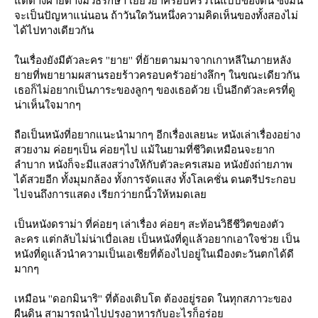
จะเป็นปัญหาแน่นอน ถ้าวันใดวันหนึ่งความคิดเห็นของทั้งสองไม่
ได้ไปทางเดียวกัน
นเรื่องยังมีตัวละคร ''ยาย'' ที่ย้ายตามมาจากเกาหลีในภายหลัง
ายที่พยายามผสานรอยร้าวครอบครัวอย่างลึกๆ ในขณะเดียวกัน
เธอก็ไม่อยากเป็นภาระของลูกๆ ของเธอด้วย เป็นอีกตัวละครที่ดู
น่าเห็นใจมากๆ
ถือเป็นหนังที่อยากแนะนำมากๆ อีกเรื่องเลยนะ หนังเล่าเรื่องอย่าง
สวยงาม ค่อยๆเป็น ค่อยๆไป แม้ในยามที่ชีวิตเหมือนจะยาก
ลำบาก หนังก็จะมีแสงสว่างให้กับตัวละครเสมอ หนังยังถ่ายภาพ
ได้สวยอีก ทั้งมุมกล้อง ทั้งการจัดแสง ทั้งโลเคชั่น ดนตรีประกอบ
ไปจนถึงการแสดง เรียกว่ายกนิ้วให้หมดเล
เป็นหนังดราม่า ที่ค่อยๆ เล่าเรื่อง ค่อยๆ สะท้อนวิธีชีวิตของตัว
ละคร แต่กลับไม่น่าเบื่อเลย เป็นหนังที่ดูแล้วอยากเอาใจช่วย เป็น
หนังที่ดูเเล้วนำความเป็นเอเชียที่ต้องไปอยู่ในเมืองตะวันตกได้ดี
มากๆ
เหมือน ''ดอกมินาริ'' ที่ต้องเติบโต ต้องอยู่รอด ในทุกสภาวะของ
ผืนดิน สามารถนำไปปรุงอาหารกับอะไรก็อร่อ