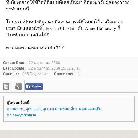
ที่เพียงอยากใช้ชีวิตที่ดีแบบที่เคยเป็นมา ก็ต้องมารับผลของการก
ระทำแบบนี้
ดยรวมเป็นหนังที่ดูสนุก มีสถานการณ์ที่ไม่น่าไว้วางใจตลอด
เวลา นักแสดงนำทั้ง Jessica Chastain กับ Anne Hathaway ก็
ประชันบทบาทกันได้ดี
คะแนนความชอบส่วนตัว 7/10
Create Date :
22 พฤษภาคม 2568
Last Update :
22 พฤษภาคม 2568 15:12:23 น.
Counter :
885 Pageviews.
Comments :
1
ผู้โหวตบล็อกนี้...
คุณหอมกร
,
คุณhaiku
,
คุณนายแว่นขยันเที่ยว
,
คุณดอยสะเก็ด
,
คุณnewyorknurse