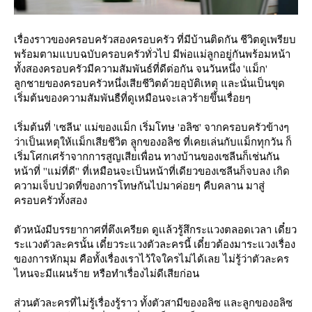
เรื่องราวของครอบครัวสองครอบครัว ที่มีบ้านติดกัน ชีวิตดูเพรียบ
พร้อมตามแบบฉบับครอบครัวทั่วไป มีพ่อแม่ลูกอยู่กันพร้อมหน้า
ทั้งสองครอบครัวมีความสัมพันธ์ที่ดีต่อกัน จนวันหนึ่ง 'แม็ก'
ลูกชายของครอบครัวหนึ่งเสียชีวิตด้วยอุบัติเหตุ และนั่นเป็นขุด
เริ่มต้นของความสัมพันธืที่ดูเหมือนจะเลวร้ายขึ้นเรื่อยๆ
เริ่มต้นที่ 'เซลีน' แม่ของแม็ก เริ่มโทษ 'อลิซ' จากครอบครัวข้างๆ
ว่าเป็นเหตุให้เเม็กเสียชีวิต ลูุกของอลิซ ที่เคยเล่นกับแม็กทุกวัน ก็
เริ่มโศกเศร้าจากการสูญเสียเพื่อน ทางบ้านของเซลีนก็เช่นกัน
หน้าที่ ''แม่ที่ดี'' ที่เหมือนจะเป็นหน้าที่เดียวของเซลีนก็จบลง เกิด
ความเจ็บปวดที่ของการโทษกันไปมาค่อยๆ คืบคลาน มาสู่
ครอบครัวทั้งสอง
ตัวหนังมีบรรยากาศที่ตึงเครียด ดูเเล้วรู้สึกระแวงตลอดเวลา เดี๋ยว
ระแวงตัวละครนั้น เดี๋ยวระแวงตัวละครนี้ เดี๋ยวต้องมาระแวงเรื่อง
ของการหักมุม คือทั้งเรื่องเราไว้ใจใครไม่ได้เลย ไม่รู้ว่าตัวละคร
ไหนจะมีแผนร้าย หรือทำเรื่องไม่ดีเสียก่อน
ส่วนตัวละครที่ไม่รู้เรื่องรู้ราว ทั้งตัวสามีของอลิซ และลูกของอลิซ