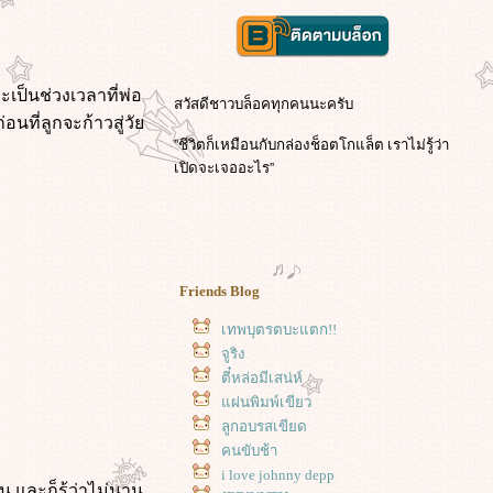
เป็นช่วงเวลาที่พ่อ
สวัสดีชาวบล็อคทุกคนนะครับ
อนที่ลูกจะก้าวสู่วั
''ชีวิตก็เหมือนกับกล่องช็อตโกแล็ต เราไม่รู้ว่า
เปิดจะเจออะไร''
Friends Blog
เทพบุตรตบะแตก!!
จูริง
ตี๋หล่อมีเสน่ห์
ผ่นพิมพ์เขียว
ลูกอบรสเขียด
คนขับช้า
i love johnny depp
ัน และก็รู้ว่าไม่นาน