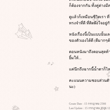
Train Dreams (2025) ทางรถไฟสา
ก็ต้องจากกัน ทั้งคู่ต่างม
ฝัน
I Am Legend (2007) ข้าคือตำนาน
ดูเเล้วก็เหมือนชีวิตเรา
พิฆาตมหากาฬ
Morning Glory (2010) ยำข่าวเช้ากู้
ทรงจำที่ดี ที่ติดฝังใจอยู
เรตติ้ง
Project Hail Mary (2026) ภารกิจกู้
หนังเรื่องนี้เป็นแบบนั้นเ
สุริยะ
ของตัวเองได้ดี (ดีมากๆด
Apex (2026) ห่วงโซ่สังหาร
Lady in the Water (2006) ผู้หญิงใน
ตอนหนังมาถึงตอนสุดท้าย
สายน้ำ นิทานลุ้นระทึก
ิ้มให้...
Superman Returns (2006) ซูเปอร์แมน
รีเทิร์น
ค่นึกถึงฉากนี้น้ำตาก็ไห
KPop Demon Hunters (2025) เกิร์ล
กรุ๊ปนักล่าปีศาจ
คะแนนความชอบส่วนตัว 8
เลือดรัก นักฆ่า (2026)
Wuthering Heights (2026) วัทเตอริง
นะ)
ไฮ้ทส์
ข้างบ้าน (2568)
ซุ้มมือปืน (๒๕๔๘)
Create Date : 15 กรกฎาคม 2566
The Housemaid (2025) ความลับแม่
Last Update : 15 กรกฎาคม 2566 12