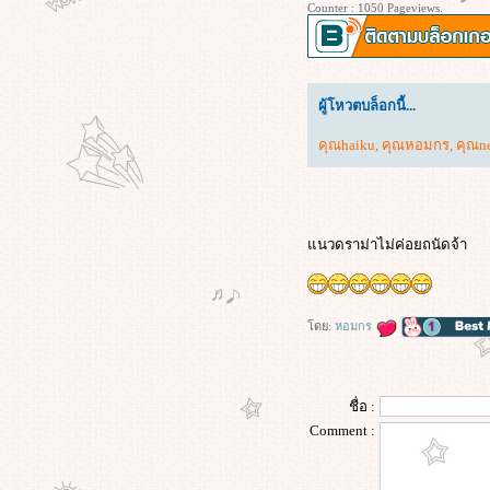
บ้านร้า
Counter : 1050 Pageviews.
The Visit (2015) เดอะ วิสิท
Malena (2000) มาเลน่า ผู้หญิงสะกด
ลก
Thrash (2026) ฉลามคลั่ง ทะเลเดือด
ผู้โหวตบล็อกนี้...
Whisper of the Heart (1995) : ความ
คุณhaiku
,
คุณหอมกร
,
คุณn
ฝันที่รอการเจียระไน
Paradise Hills (2019) สวรรค์ซ้อนนรก
A Lot Like Love (2005) กว่าจะปิ๊งต้อง
ชิ่งก่อน
เส้นตาย สายลวง (2026)
นวดราม่าไม่ค่อยถนัดจ้า
Pride & Prejudice (2005) ดอกไม้ทร
นงกับชายชาติผยอง
Sing Street (2016) รักใครให้ร้องเพลง
ดย:
หอมกร
รัก
Kick-Ass 2 (2013) เกรียนโคตรมหา
ประลัย 2
ชื่อ :
Kick-Ass (2010) เกรียนโคตรมหา
Comment :
ประลั
The Tree of Life (2011) เดอะ ทรี ออฟ
ไลฟ์