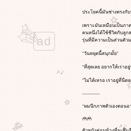
9 (2009) ซูเปอร์ไนน์ อัจฉริยะพลิก
ลก
ประโยคนี้มันช่างตรงกับห
Midnight in Paris (2011) คืนบ่มรักที่
ปารีส
เพราะมันเหมือนเป็นภาคส
Deep Water (2022) ชู้รักซ่อนลึก
คนหนึ่งได้ใช้ชีวิตกับลู
Mercy (2026) 90 นาที สั่งตา
ad
The Voyeurs (2021) ส่อง แส่ ซว
รุ่นที่มีความเป็นส่วนตัว
Fake โกหกทั้งเพ (2546)
Star Trek Beyond (2016) สตาร์ เทรค
''วันหยุดนี้สนุกมั้ย''
ข้ามขอบจักรวาล
ทนายปีศาจ (2026)
''ที่สุดเลย อยากให้เราอยู่
Star Trek Into Darkness (2013) สตาร์
เทรค ทะยานสู่ห้วงมืด
''ไม่ได้เหรอ เราอยู่ที่นี
Star Trek (2009) สตาร์ เทรค สงคราม
พิฆาตจักรวาล
------------
My Sister's Keeper (2009) ชีวิต
หนู...ขอลิขิตเอง
“ผมนึกภาพตัวเองตอนอาย
(500) Days of Summer (2009)
ซัมเมอร์ของฉัน 500 วัน ไม่ลืมเธอ
พนักงานใหม่ (โปรดรับไว้พิจารณา)
(2026)
ตัวหนังค่อนข้างที่จะซึมล