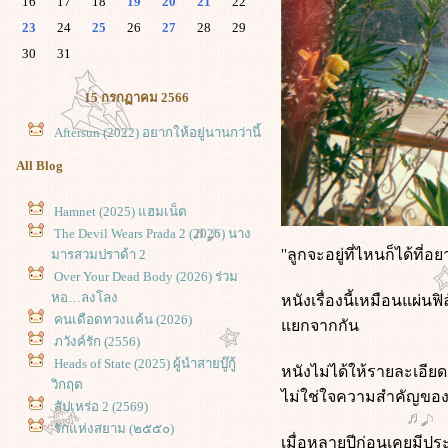
16
17
18
19
20
21
22
23
24
25
26
27
28
29
30
31
15 กรกฏาคม 2566
Aftersun (2022) อยากให้อยู่นานกว่านี้
All Blog
Hamnet (2025) แฮมเน็ต
The Devil Wears Prada 2 (2026) นาง
''ลูกจะอยู่ที่ไหนก็ได้ที่อ
มารสวมปราด้า 2
Over Your Dead Body (2026) ร่วม
หนังเรื่องนี้เหมือนแผ่นฟิ
หอ…ลงโลง
คนเดือดทวงแค้น (2026)
กจากกัน
ภวังค์รัก (2556)
Heads of State (2025) ผู้นำสายบู๊กู้
หนังไม่ได้ให้รายละเอียดว
วิกฤต
ไม่ใช่ใจความสำคัญของเร
สัปเหร่อ 2 (2569)
รักแห่งสยาม (๒๕๕๐)
เมื่อหลายปีก่อนเคยมีประ