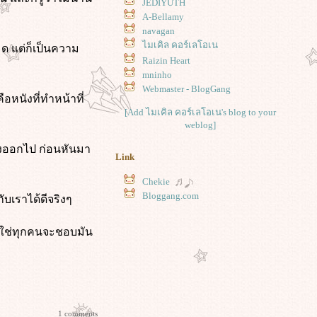
JEDIYUTH
A-Bellamy
navagan
ไมเคิล คอร์เลโอเน
มด แต่ก็เป็นความ
Raizin Heart
mninho
Webmaster - BlogGang
ือหนังที่ทำหน้าที่
[Add ไมเคิล คอร์เลโอเน's blog to your
weblog]
ิ่งออกไป ก่อนหันมา
Link
Chekie
Bloggang.com
ับเราได้ดีจริงๆ
ม่ใช่ทุกคนจะชอบมัน
1 comments