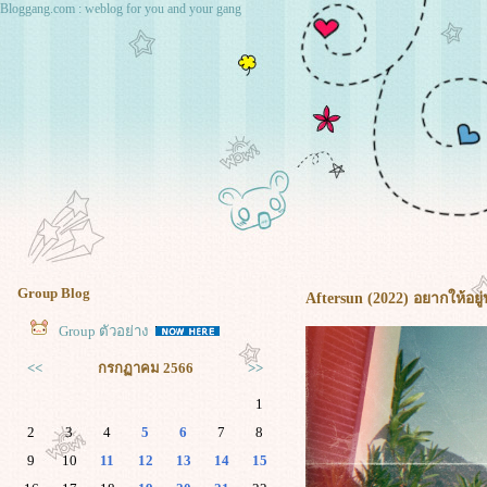
Bloggang.com : weblog for you and your gang
Group Blog
Aftersun (2022) อยากให้อยู่
Group ตัวอย่าง
<<
กรกฏาคม 2566
>>
1
2
3
4
5
6
7
8
9
10
11
12
13
14
15