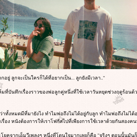
ยากอยู่ ลูกจะเป็นใครก็ได้ที่อยากเป็น... ลูกยังมีเวลา..''
ล์มที่บันทึกเรื่องราวของพ่อลูกคู่หนึ่งที่ใช้เวลาวันหยุดช่วงฤดูร้อนด้
่าทั้งหมดมีที่มายังไง ทำไมพ่อถึงไม่ได้อยู่กับลูก ทำไมพ่อถึงไม่ได้อ
ื่อง หนังต้องการให้เราโฟกัสไปที่เพียงการใช้เวลาด้วยกันสองคน
โยคจากเอ็มวีเพลงๆ หนึ่งที่โดนใจมากเลยก็คือ ''จริงๆ ตอนนั้นมันก็