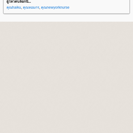
ผู้โหวตบล็อกนี้...
คุณhaiku
,
คุณหอมกร
,
คุณnewyorknurse