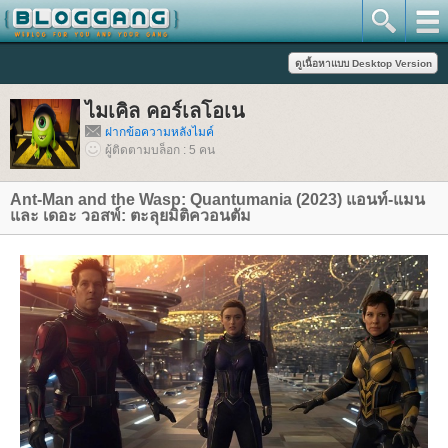
ไมเคิล คอร์เลโอเน
ฝากข้อความหลังไมค์
ผู้ติดตามบล็อก : 5 คน
Ant-Man and the Wasp: Quantumania (2023) แอนท์-แมน
ละ เดอะ วอสพ์: ตะลุยมิติควอนตัม