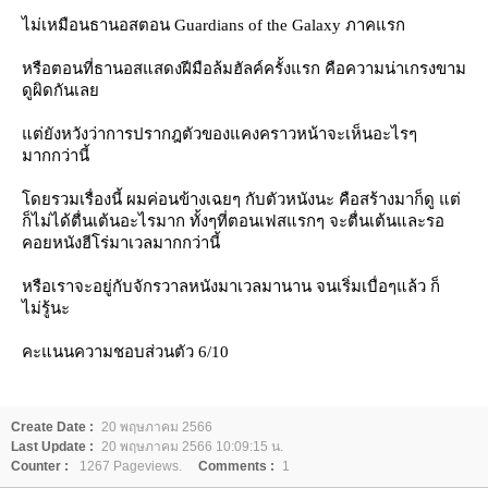
ไม่เหมือนธานอสตอน Guardians of the Galaxy ภาคแรก
หรือตอนที่ธานอสแสดงฝีมือล้มฮัลค์ครั้งแรก คือความน่าเกรงขาม
ดูผิดกันเล
ต่ยังหวังว่าการปรากฎตัวของแคงคราวหน้าจะเห็นอะไรๆ
มากกว่านี้
ดยรวมเรื่องนี้ ผมค่อนข้างเฉยๆ กับตัวหนังนะ คือสร้างมาก็ดู แต่
ก็ไม่ได้ตื่นเต้นอะไรมาก ทั้งๆที่ตอนเฟสแรกๆ จะตื่นเต้นและรอ
คอยหนังฮีโร่มาเวลมากกว่านี้
หรือเราจะอยู่กับจักรวาลหนังมาเวลมานาน จนเริ่มเบื่อๆแล้ว ก็
ไม่รู้นะ
คะแนนความชอบส่วนตัว 6/10
Create Date :
20 พฤษภาคม 2566
Last Update :
20 พฤษภาคม 2566 10:09:15 น.
Counter :
1267 Pageviews.
Comments :
1