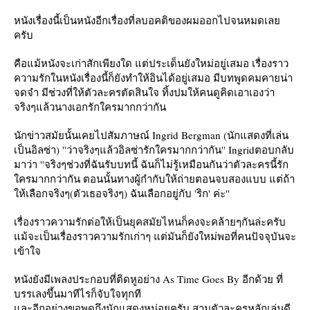
หนังเรื่องนี้เป็นหนังอีกเรื่องที่ลบอคติของผมออกไปจนหมดเล
ครับ
คือแม้หนังจะเก่าสักเพียงใด แต่ประเด็นยังใหม่อยู่เสมอ เรื่องราว
ความรักในหนังเรื่องนี้ก็ยังทำให้อินได้อยู่เสมอ มีบทพูดคมคายน่า
จดจำ มีช่วงที่ให้ตัวละครตัดสินใจ ทิ้งปมให้คนดูคิดเอาเองว่า
จริงๆแล้วนางเอกรักใครมากกว่ากัน
นักข่าวสมัยนั้นเคยไปสัมภาษณ์ Ingrid Bergman (นักแสดงที่เล่น
เป็นอิลซ่า) ''ว่าจริงๆแล้วอิลซ่ารักใครมากกว่ากัน'' Ingridตอบกลับ
มาว่า ''จริงๆช่วงที่ฉันรับบทนี้ ฉันก็ไม่รู้เหมือนกันว่าตัวละครนี้รัก
ครมากกว่ากัน ตอนนั้นทางผู้กำกับให้ถ่ายตอนจบสองแบบ แต่ถ้า
ห้เลือกจริงๆ(ตัวเธอจริงๆ) ฉันเลือกอยู่กับ 'ริก' ค่ะ''
เรื่องราวความรักต่อให้เป็นยุคสมัยไหนก็คงจะคล้ายๆกันล่ะครับ
ม้จะเป็นเรื่องราวความรักเก่าๆ แต่มันก็ยังใหม่พอที่คนปัจจุบันจะ
เข้าใจ
หนังยังมีเพลงประกอบที่ติดหูอย่าง As Time Goes By อีกด้วย ที่
บรรเลงขึ้นมาทีไรก็จับใจทุกที
ละอีกอย่างขอพูดถึงนักแสดงหน่อยครับ สามตัวละครหลักเล่นดี