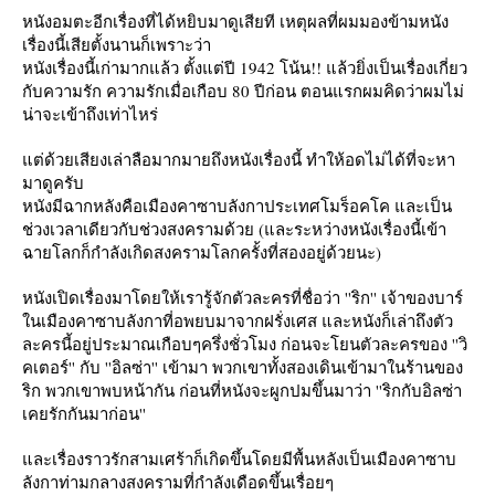
หนังอมตะอีกเรื่องที่ได้หยิบมาดูเสียที เหตุผลที่ผมมองข้ามหนัง
เรื่องนี้เสียตั้งนานก็เพราะว่า
หนังเรื่องนี้เก่ามากแล้ว ตั้งแต่ปี 1942 โน้น!! แล้วยิ่งเป็นเรื่องเกี่ยว
กับความรัก ความรักเมื่อเกือบ 80 ปีก่อน ตอนแรกผมคิดว่าผมไม่
น่าจะเข้าถึงเท่าไหร่
ต่ด้วยเสียงเล่าลือมากมายถึงหนังเรื่องนี้ ทำให้อดไม่ได้ที่จะหา
มาดูครับ
หนังมีฉากหลังคือเมืองคาซาบลังกาประเทศโมร็อคโค และเป็น
ช่วงเวลาเดียวกับช่วงสงครามด้วย (และระหว่างหนังเรื่องนี้เข้า
ฉายโลกก็กำลังเกิดสงครามโลกครั้งที่สองอยู่ด้วยนะ)
หนังเปิดเรื่องมาโดยให้เรารู้จักตัวละครที่ชื่อว่า ''ริก'' เจ้าของบาร์
นเมืองคาซาบลังกาที่อพยบมาจากฝรั่งเศส และหนังก็เล่าถึงตัว
ละครนี้อยู่ประมาณเกือบๆครึ่งชั่วโมง ก่อนจะโยนตัวละครของ ''วิ
คเตอร์'' กับ ''อิลซ่า'' เข้ามา พวกเขาทั้งสองเดินเข้ามาในร้านของ
ริก พวกเขาพบหน้ากัน ก่อนที่หนังจะผูกปมขึ้นมาว่า ''ริกกับอิลซ่า
เคยรักกันมาก่อน''
ละเรื่องราวรักสามเศร้าก็เกิดขึ้นโดยมีพื้นหลังเป็นเมืองคาซาบ
ลังกาท่ามกลางสงครามที่กำลังเดือดขึ้นเรื่อยๆ