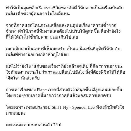
ทำให้เป็นจุดพลิกเรื่องราวชีวิตของดัสตี้ ให้กลายเป็นเครื่องบินดับ
เพลิง เพื่อช่วยผู้คนจากไฟไหม้แทน
จากที่ภาคแรกโดนกระแสสื่อและคนดูบ่นเรื่อง ''ความซ้ำซาก
จำเจ'' ทำให้ภาคนี้ทีมงานเลยต้องไปปรับให้ดูสดขึ้น คือทำยังไง
ก็ได้ให้มันไม่ซ้ำกับพวก Cars เกินไปเล
เลยพลิกมาเป็นแบบที่เห็นล่ะครับ เป็นแอนิเมชั่นที่อุทิศให้นักดับ
เพลิงที่ทำงานอย่างกล้าหาญไปเล
ต่ไม่ว่ายังไง ''แก่นของเรื่อง'' ก็ยังคล้ายๆเดิม ก็คือ ''การเอาชนะ
จตัวเอง'' เพราะไม่ว่าเราจะเปลี่ยนไปยังไง สิ่งที่ต้องพิชิตให้ได้คือ
''จิตใจ'' นั่นล่ะครับ
การเล่าเรื่องของ Plane ภาคนี้ส่วนตัวว่าสนุกขึ้น มีลูกเล่นเยอะขึ้น
ดยรวมๆชอบภาคนี้มากกว่าภาคที่แล้วพอสมควรเลยครับ
ดยเฉพาะเพลงประกอบ Still I Fly - Spencer Lee ฟังเเล้วมีพลังใจ
มากเลยนะ
คะแนนความชอบส่วนตัว 7/10