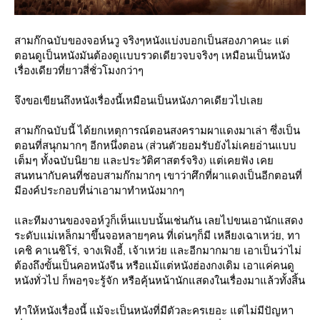
สามก๊กฉบับของจอห์นวู จริงๆหนังแบ่งบอกเป็นสองภาคนะ แต่
ตอนดูเป็นหนังมันต้องดูเเบบรวดเดียวจบจริงๆ เหมือนเป็นหนัง
เรื่องเดียวที่ยาวสี่ชั่วโมงกว่าๆ
จึงขอเขียนถึงหนังเรื่องนี้เหมือนเป็นหนังภาคเดียวไปเล
สามก๊กฉบับนี้ ได้ยกเหตุการณ์ตอนสงครามผาแดงมาเล่า ซึ่งเป็น
ตอนที่สนุกมากๆ อีกหนึ่งตอน (ส่วนตัวยอมรับยังไม่เคยอ่านแบบ
เต็มๆ ทั้งฉบับนิยาย และประวัติศาสตร์จริง) แต่เคยฟัง เค
สนทนากับคนที่ชอบสามก๊กมากๆ เขาว่าศึกที่ผาแดงเป็นอีกตอนที่
มีองค์ประกอบที่น่าเอามาทำหนังมากๆ
ละทีมงานของจอห์วูก็เห็นแบบนั้นเช่นกัน เลยไปขนเอานักแสดง
ระดับแม่เหล็กมาขึ้นจอหลายๆคน ที่เด่นๆก็มี เหลียงเฉาเหว่ย, ทา
เคชิ คาเนชิโร่, จางเฟิงอี้, เจ้าเหว่ย และอีกมากมาย เอาเป็นว่าไม่
ต้องถึงขั้นเป็นคอหนังจีน หรือแม้แต่หนังฮ่องกงเดิม เอาแค่คนดู
หนังทั่วไป ก็พอๆจะรู้จัก หรือคุ้นหน้านักแสดงในเรื่องมาแล้วทั้งสิ้น
ทำให้หนังเรื่องนี้ แม้จะเป็นหนังที่มีตัวละครเยอะ แต่ไม่มีปัญหา