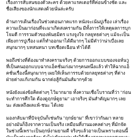
เรื่องการสับสนของตัวละคร ด้วยคาแรคเตอร์ที่ค่อนข้างชัด และ
ชื่อเสียงของนักแสดงด้วยนั่นล่ะครับ
ด้านการเดินเรื่องในช่วงตอนภาคแรก หนังจะเน้นปูเรื่อง เล่าเรื่อง
ความเป็นมาก่อนที่จะมาเกิดสงครามกัน มีทั้งการให้เหตุผลการบุก
จมตี การรวมตัวของพันธมิตร แรงจูงใจ กลยุทธต่างๆ แม้จะเป็น
เพียงการปูเรื่อง แต่ก็ทำออกมาได้ดีมากๆ ไม่มีคำว่าน่าเบื่อเล
สนุกมากๆ บทสนทนา บทเชือดเฉือน ทำได้ดี
พอถึงช่วงที่ต้องมาทำสงครามจริงๆ ด้วยการออกแบบของจอห์นวู
ที่เป็นคนออกแบบฉากแอ็คชั่นเก่งมากๆคนหนึ่งแล้ว ทำให้ฉากแอ็
คชั่นเรื่องนี้สนุกมากๆ เผยให้เห็นการรบด้วยกลยุทธต่างๆ ที่ต่าง
ฝ่ายต่างแก้เกมกัน ฉากต่อสู้กันมันส์มากๆด้ว
หนังยังแฝงข้อคิดต่างๆ ไว้มากมาย ทั้งความเชื่อโบราณที่ว่า ''ก่อน
จะทำการศึกใด ต้องดูฤกษ์ดูยาม'' เอาจริงๆ มันสำคัญมากๆ เล
นะ ส่งผลถึงผลแพ้-ชนะ ได้เล
มองกลับมาที่ปัจจุบันก็เช่นกัน ''ฤกษ์ยาม'' ที่เขาว่ากันมา หลา
อย่างมันก็อิงจากความเป็นจริง เหมือนที่งานมงคลต่างๆ ที่มักจัด
นช่วงนี้เพราะเป็นฤกษ์งามยามดี จริงๆแล้วอาจเป็นเพราะตอนนี้
มันเป็นช่วงฤดูร้อน ยังไม่เข้าฤดูฝน ทำให้เรื่องสภาพอากาศเหมาะ