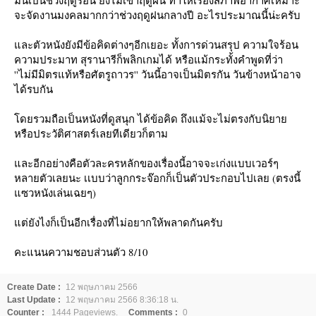
จะจัดงานมงคลมากกว่าช่วงฤดูฝนกลางปี อะไรประมาณนี้น่ะครับ
ละตัวหนังยังมีข้อคิดต่างๆอีกเยอะ ทั้งการด่วนสรุป ความใจร้อน
ความประมาท สุรานารีก็พลิกเกมได้ หรือแม้กระทั้งคำพูดที่ว่า
''ไม่มีมิตรแท้หรือศัตรูถาวร'' วันนี้อาจเป็นมิตรกัน วันข้างหน้าอาจ
ได้รบกัน
ดยรวมถือเป็นหนังที่ดูสนุก ได้ข้อคิด ถึงแม้จะไม่ตรงกับนิยา
หรือประวัติศาสตร์เลยทีเดียวก็ตาม
ละอีกอย่างคือตัวละครหลักของเรื่องนี้อาจจะเก่งแบบเวอร์ๆ
หลายตัวเลยนะ เเบบว่าลูกกระจ๊อกก็เป็นตัวประกอบไปเลย (ตรงนี้
ซวหนังเล่นเฉยๆ)
ต่ยังไงก็เป็นอีกเรื่องที่ไม่อยากให้พลาดกันครับ
คะแนนความชอบส่วนตัว 8/10
Create Date :
12 พฤษภาคม 2566
Last Update :
12 พฤษภาคม 2566 8:36:18 น.
Counter :
1444 Pageviews.
Comments :
0