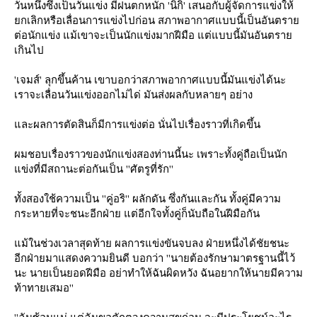
วันหนึ่งซึ่งเป็นวันแข่ง มีฝนตกหนัก 'นิกิ' เสนอกับผู้จัดการแข่งให้
กเลิกหรือเลื่อนการแข่งไปก่อน สภาพอากาศแบบนี้เป็นอันตรา
ต่อนักแข่ง แม้เขาจะเป็นนักแข่งมากฝีมือ แต่แบบนี้มันอันตรา
เกินไป
'เจมส์' ลุกขึ้นค้าน เขาบอกว่าสภาพอากาศแบบนี้มันแข่งได้นะ
เราจะเลื่อนวันแข่งออกไม่ได่ มันส่งผลกับหลายๆ อย่าง
ละผลการตัดสินก็มีการแข่งต่อ นั่นไปเรื่องราวที่เกิดขึ้น
ผมชอบเรื่องราวของนักแข่งสองท่านนี้นะ เพราะทั้งคู่ถือเป็นนัก
ข่งที่มีสถานะต่อกันเป็น ''ศัตรูที่รัก''
ทั้งสองใช้ความเป็น ''คู่อริ'' ผลักดัน ซึ่งกันและกัน ทั้งคู่มีความ
กระหายที่จะชนะอีกฝ่าย แต่อีกใจทั้งคู่ก็นับถือในฝีมือกัน
ม้ในช่วงเวลาสุดท้าย ผลการแข่งขันจบลง ฝ่ายหนึ่งได้ชัยชนะ
อีกฝ่ายมาแสดงความยินดี บอกว่า ''นายต้องรักษามาตรฐานนี้ไว้
นะ นายเป็นยอดฝีมือ อย่าทำให้ฉันผิดหวัง ฉันอยากให้นายมีความ
ท้าทายเสมอ''
''ฉันซ้อมแน่ แต่ฉันขอตักตวงความสุขก่อน จะมีประโยชน์อะไร