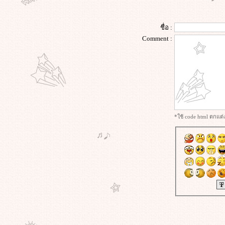
The Visit (2015) เดอะ วิสิท
Malena (2000) มาเลน่า ผู้หญิงสะกด
ลก
ชื่อ :
Thrash (2026) ฉลามคลั่ง ทะเลเดือด
Comment :
Whisper of the Heart (1995) : ความ
ฝันที่รอการเจียระไน
Paradise Hills (2019) สวรรค์ซ้อนนรก
A Lot Like Love (2005) กว่าจะปิ๊งต้อง
ชิ่งก่อน
เส้นตาย สายลวง (2026)
Pride & Prejudice (2005) ดอกไม้ทร
*ใช้ code html ตกแต
นงกับชายชาติผยอง
Sing Street (2016) รักใครให้ร้องเพลง
รัก
Kick-Ass 2 (2013) เกรียนโคตรมหา
ประลัย 2
Kick-Ass (2010) เกรียนโคตรมหา
ประลั
The Tree of Life (2011) เดอะ ทรี ออฟ
ไลฟ์
Brightburn (2019) เด็กพลังอสูร