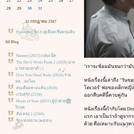
21
22
23
24
25
26
27
28
29
30
31
31 กรกฏาคม 2567
Prisoners (2013) คู่เดือดเชือดปมดิบ
All Blog
Hamnet (2025) แฮมเน็ต
The Devil Wears Prada 2 (2026) นาง
''เราจะซ้อมมันจนกว่ามัน
มารสวมปราด้า 2
Over Your Dead Body (2026) ร่วม
หนังเรื่องนี้เล่าถึง ''ว
หอ…ลงโลง
ดเวอร์' พ่อของเด็กหญิงท
คนเดือดทวงแค้น (2026)
ออกสืบคดีนี้ควบคู่กัน
ภวังค์รัก (2556)
Heads of State (2025) ผู้นำสายบู๊กู้
วิกฤต
หนังเรื่องนี้กำกับโดย D
สัปเหร่อ 2 (2569)
รก เอาเป็นว่าถ้าดูจากร
รักแห่งสยาม (๒๕๕๐)
ด้วย คือเหมาะกับแนวทาง
9 (2009) ซูเปอร์ไนน์ อัจฉริยะพลิก
ลก