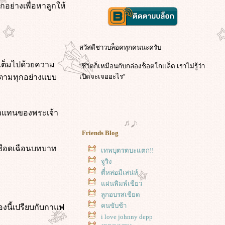
อย่างเพื่อหาลูกให้
สวัสดีชาวบล็อคทุกคนนะครับ
่เต็มไปด้วยความ
''ชีวิตก็เหมือนกับกล่องช็อตโกแล็ต เราไม่รู้ว่า
ห้ตามทุกอย่างแบบ
เปิดจะเจออะไร''
ตัวแทนของพระเจ้า
Friends Blog
รเชือดเฉือนบทบาท
เทพบุตรตบะแตก!!
จูริง
ตี๋หล่อมีเสน่ห์
ผ่นพิมพ์เขียว
ลูกอบรสเขียด
องนี้เปรียบกับกาแฟ
คนขับช้า
i love johnny depp