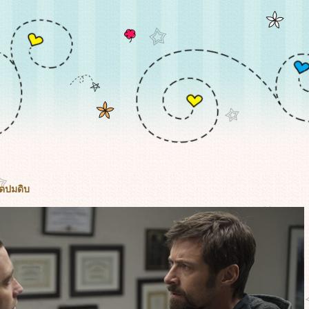
ือดปมดิบ