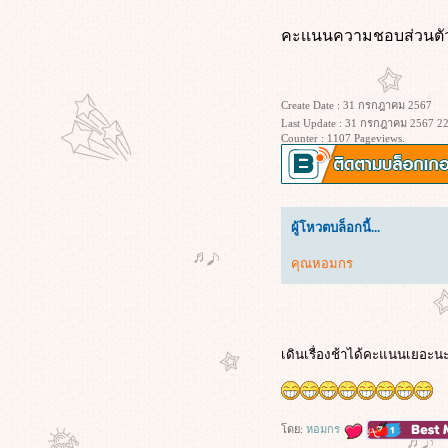
I Am Legend (2007) ข้าคือตำนาน
คะเเนนความชอบส่วนตัว
พิฆาตมหากาฬ
Morning Glory (2010) ยำข่าวเช้ากู้
เรตติ้ง
Project Hail Mary (2026) ภารกิจกู้
Create Date : 31 กรกฎาคม 2567
Last Update : 31 กรกฎาคม 2567 22
สุริยะ
Counter : 1107 Pageviews.
Apex (2026) ห่วงโซ่สังหาร
Lady in the Water (2006) ผู้หญิงใน
สายน้ำ นิทานลุ้นระทึก
Superman Returns (2006) ซูเปอร์แมน
ผู้โหวตบล็อกนี้...
รีเทิร์น
KPop Demon Hunters (2025) เกิร์ล
คุณหอมกร
กรุ๊ปนักล่าปีศาจ
เลือดรัก นักฆ่า (2026)
Wuthering Heights (2026) วัทเตอริง
ไฮ้ทส์
เดินเรื่องช้าได้คะแนนเยอะนะน
ข้างบ้าน (2568)
ซุ้มมือปืน (๒๕๔๘)
The Housemaid (2025) ความลับแม่
บ้านร้า
ดย:
หอมกร