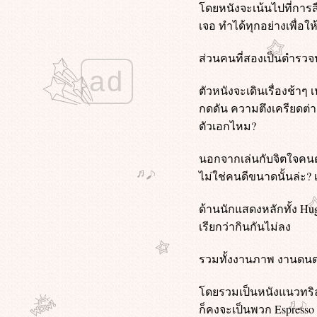
ดยหนังจะเน้นไปที่การส
Midnight in Paris (2011) คืนบ่มรักที่
เจอ ทำได้ทุกอย่างเพื่อให
ปารีส
Deep Water (2022) ชู้รักซ่อนลึก
ส่วนคนที่สองเป็นตำรว
Mercy (2026) 90 นาที สั่งตา
ad
The Voyeurs (2021) ส่อง แส่ ซว
ตัวหนังจะเดินเรื่องช้า
Fake โกหกทั้งเพ (2546)
กดดัน ความตึงเครียดต่าง
Star Trek Beyond (2016) สตาร์ เทรค
ข้ามขอบจักรวาล
ตัวเอกไหม?
ทนายปีศาจ (2026)
Star Trek Into Darkness (2013) สตาร์
นอกจากเล่นกับจิตใจคนดู
เทรค ทะยานสู่ห้วงมืด
ไม่ใช่คนดีขนาดนั้นล่ะ? 
Star Trek (2009) สตาร์ เทรค สงคราม
พิฆาตจักรวาล
ด้านนักแสดงหลักทั้ง Hug
My Sister's Keeper (2009) ชีวิต
เรียกว่ากินกันไม่ลง
หนู...ขอลิขิตเอง
(500) Days of Summer (2009)
รวมทั้งงานภาพ งานดนตรี 
ซัมเมอร์ของฉัน 500 วัน ไม่ลืมเธอ
พนักงานใหม่ (โปรดรับไว้พิจารณา)
(2026)
ดยรวมเป็นหนังแนวทริลเล
Train Dreams (2025) ทางรถไฟสา
ก็คงจะเป็นพวก Espresso 
ฝัน