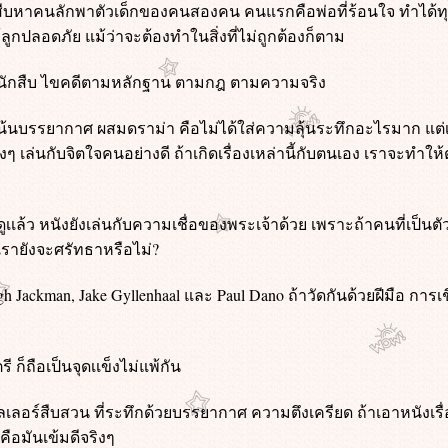
ืบหาคนลักพาตัวเด็กของคนสองคน คนแรกคือพ่อที่ร้อนใจ ทำได้ทุก
้ลูกปลอดภัย แม้ว่าจะต้องทำในสิ่งที่ไม่ถูกต้องก็ตาม
จนักสืบ ไขคดีตามหลักฐาน ตามกฎ ตามความจริง
ๆ เน้นบรรยากาศ ผสมดราม่า คือไม่ได้ใส่ความลุ้นระทึกอะไรมาก แต
ๆ เล่นกับจิตใจคนอย่างดี ถ้าเกิดเรื่องเหล่านี้กับตนเอง เราจะทำใ
เเล้ว หนังยังเล่นกับความเชื่อของพระเจ้าด้วย เพราะถ้าคนที่เป็น
เรายังจะศรัทธาหรือไม่?
h Jackman, Jake Gyllenhaal และ Paul Dano ถ้าวัดกันด้วยฝีมือ กา
ก็ถือเป็นจุดเเข็งไม่แพ้กัน
อร์สืบสวน ที่ระทึกด้วยบรรยากาศ ความตึงเครียด ถ้าเอาหนังเรื่
คือมันเข้มดีจริงๆ