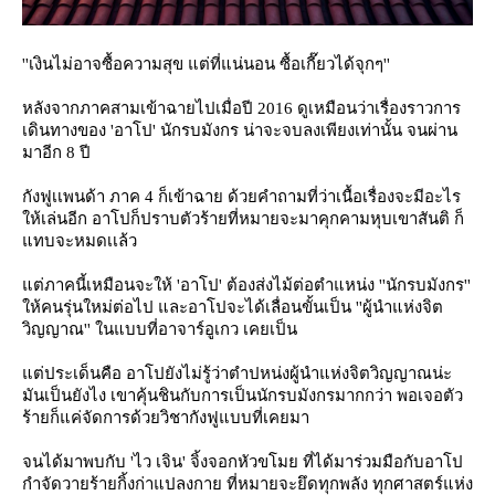
''เงินไม่อาจซื้อความสุข แต่ที่แน่นอน ซื้อเกี๊ยวได้จุกๆ''
หลังจากภาคสามเข้าฉายไปเมื่อปี 2016 ดูเหมือนว่าเรื่องราวการ
เดินทางของ 'อาโป' นักรบมังกร น่าจะจบลงเพียงเท่านั้น จนผ่าน
มาอีก 8 ปี
กังฟูเเพนด้า ภาค 4 ก็เข้าฉาย ด้วยคำถามที่ว่าเนื้อเรื่องจะมีอะไร
ห้เล่นอีก อาโปก็ปราบตัวร้ายที่หมายจะมาคุกคามหุบเขาสันติ ก็
ทบจะหมดเเล้ว
ต่ภาคนี้เหมือนจะให้ 'อาโป' ต้องส่งไม้ต่อตำแหน่ง ''นักรบมังกร''
ห้คนรุ่นใหม่ต่อไป และอาโปจะได้เลื่อนขั้นเป็น ''ผู้นำแห่งจิต
วิญญาณ'' ในแบบที่อาจาร์อูเกว เคยเป็น
ต่ประเด็นคือ อาโปยังไม่รู้ว่าตำปหน่งผู้นำแห่งจิตวิญญาณน่ะ
มันเป็นยังไง เขาคุ้นชินกับการเป็นนักรบมังกรมากกว่า พอเจอตัว
ร้ายก็แค่จัดการด้วยวิชากังฟูแบบที่เคยมา
จนได้มาพบกับ 'ไว เจิน' จิ้งจอกหัวขโมย ที่ได้มาร่วมมือกับอาโป
กำจัดวายร้ายกิ้งก่าแปลงกาย ที่หมายจะยึดทุกพลัง ทุกศาสตร์แห่ง