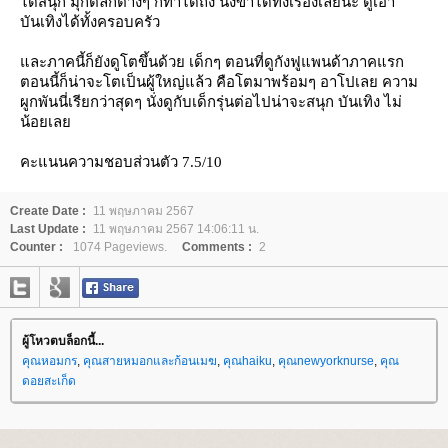
ได้สนุก มุกตลกต่างๆ ก็ทำได้ถึง นั่งขำได้ทั้งเรื่องเลยนะ ดูเอา
บันเทิงได้ทั้งครอบครัว
ละภาคนี้ก็ยังดูโตขึ้นด้วย เด็กๆ ตอนที่ดูกังฟูแพนด้าภาคแรก
ตอนนี้ก็น่าจะโตเป็นผู้ใหญ่แล้ว คือโตมาพร้อมๆ อาโปเลย ความ
ผูกพันนี่เรียกว่าสุดๆ นั่งดูกับเด็กรุ่นต่อไปน่าจะสนุก บันเทิง ไม่
น้อยเล
คะแนนความชอบส่วนตัว 7.5/10
Create Date :
11 พฤษภาคม 2567
Last Update :
11 พฤษภาคม 2567 14:06:11 น.
Counter :
1074 Pageviews.
Comments :
2
ผู้โหวตบล็อกนี้...
คุณหอมกร
,
คุณสายหมอกและก้อนเมฆ
,
คุณhaiku
,
คุณnewyorknurse
,
คุณ
ดอยสะเก็ด