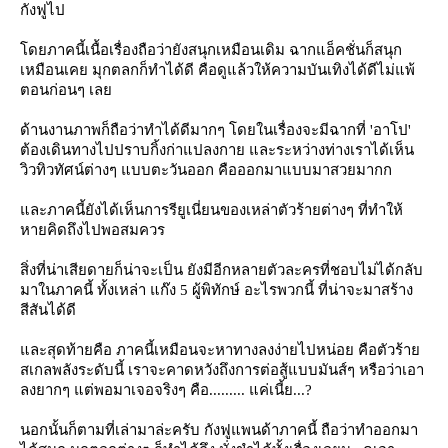
กังฟูไป
ดยภาคนี้เนื้อเรื่องถือว่ายังสนุกเหมือนเดิม ฉากแอ็คชั่นก็สนุก
เหมือนเคย มุกตลกก็ทำได้ดี คือดูแล้วให้ความบันเทิงได้ดีไม่แพ้
ตอนก่อนๆ เล
ด้านงานภาพก็ถือว่าทำได้ดีมากๆ โดยในเรื่องจะมีฉากที่ 'อาโป'
ต้องเดินทางไปปราบกิ้งก่าแปลงกาย และระหว่างท่างเราได้เห็น
วิวทิวทัศน์ต่างๆ แบบตะวันออก คือออกมาแบบมาสวยมากก
ละภาคนี้ยังได้เห็นการรียูเนี่ยนของเหล่าตัวร้ายต่างๆ ที่ทำให้
หายคิดถึงไปพอสมควร
สิ่งที่น่าเสียดายก็น่าจะเป็น ยังมีอีกหลายตัวละครที่ชอบไม่ได้กลับ
มาในภาคนี้ ทั้งเหล่า แก๊ง 5 ผู้พิทักษ์ อะไรพวกนี้ ที่น่าจะมาสร้าง
สีสันได้ดี
ละสุดท้ายคือ ภาคนี้เหมือนจะหาทางลงง่ายไปหน่อย คือตัวร้า
สเกลพลังระดับนี้ เราจะคาดหวังถึงการต่อสู้แบบมันส์ๆ หรือว่าเอา
ลงยากๆ แต่พอมาเจอจริงๆ คือ......... แค่เนี้ย...?
นอกนั้นก็ตามที่เล่ามาล่ะครับ กังฟูแพนด้าภาคนี้ ถือว่าทำออกมา