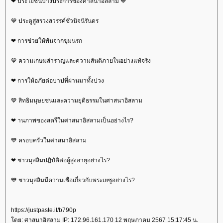
❤ ประโยชน์บางประการของศาสนาอิสลาม 💙
💙 ประตูสู่สรวงสวรรค์ชั่วนิจนิรันดร
❤ การช่วยให้พ้นจากขุมนรก
💙 ความเกษมสำราญและความสันติภายในอย่างแท้จริง
❤ การให้อภัยต่อบาปที่ผ่านมาทั้งปวง
💙 สิทธิมนุษยชนและความยุติธรรมในศาสนาอิสลาม
❤ านภาพของสตรีในศาสนาอิสลามเป็นอย่างไร?
💙 ครอบครัวในศาสนาอิสลาม
❤ ชาวมุสลิมปฏิบัติต่อผู้สูงอายุอย่างไร?
💙 ชาวมุสลิมมีความเชื่อเกี่ยวกับพระเยซูอย่างไร?
https://justpaste.it/b790p
ดย: ศาสนาอิสลาม IP: 172.96.161.170 12 พฤษภาคม 2567 15:17:45 น.