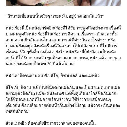
''ถ้านายเชื่อแบบนั้นจริงๆ นายคงไปอยู่ข้างนอกนั่นแล้ว''
หนังเรื่องนี้เป็นหนังอาร์ตอีกเรื่องที่ได้รับการพูดถึงอย่างมากเรื่องนี้
บางคนพูดถึงหนังเรื่องนี้ในเรื่องการตีความเรื่องราว ตัวละครทั้ง
สาม ความฝันอันแสนไกล อุดมการณ์ที่ต่างกัน อะไรต่างๆ หรือ
บางคนยังคงพูดถึงหนังเรื่องนี้ในแง่ฉากโป๊เปลือยแบบที่ไม่มีการ
เซ็นเซอร์ใดๆทั้งสิ้น แต่ไม่ว่ายังไง หนังเรื่องนี้ก็ยังถือว่าเป็นหนัง
อาร์ตที่ได้รับการจดจำ พูดถึงมากมาย จากคนดูหนัง แม้ว่าอายุอา
นามของหนังจะขึ้นเลข 20 ปีแล้วก็ตาม
หนังเล่าถึงคนสามคน คือ ธีโอ, อิซาเบลล์ และแมทธิว
ธีโอ กับ อิซาเบลล์ เป็นพี่น้องฝาแฝดกัน และเป็นฝาแฝดแบบแฝด
สยาม(ตัวติดกัน) แม้จะคนละเพศ แต่ทั้งคู่เกิดมาใกล้ชิดกันมาก
กล้ชิดจนขนาดที่ไม่อายเรือนร่างกัน ใช้ร่างกายเสมือนคนๆ
เดียวกัน คือเปลือยกายต่อหน้ากันอย่างไม่อาย แม้ว่าจะเป็นคนละ
เพศกันก็ตาม
ส่วนแมทธิว คือคนที่เข้ามาตรงกลางของสองคนนั้น