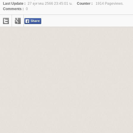
Last Update :
27 ตุลาคม 2566 23:45:01 น.
Counter :
1914 Pageviews.
Comments :
0