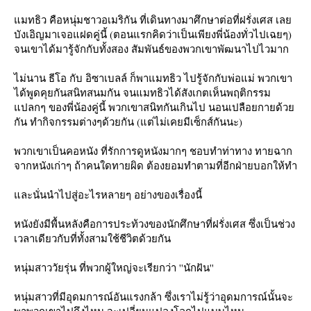
มทธิว คือหนุ่มชาวอเมริกัน ที่เดินทางมาศึกษาต่อที่ฝรั่งเศส เล
บังเอิญมาเจอแฝดคู่นี้ (ตอนแรกคิดว่าเป็นเพียงพี่น้องทั่วไปเฉยๆ)
จนเขาได้มารู้จักกับทั้งสอง สัมพันธ์ของพวกเขาพัฒนาไปไวมาก
ไม่นาน ธีโอ กับ อิซาเบลล์ ก็พาแมทธิว ไปรู้จักกับพ่อแม่ พวกเขา
ได้พูดคุยกันสนิทสนมกัน จนแมทธิวได้สังเกตเห็นพฤติกรรม
ปลกๆ ของพี่น้องคู่นี้ พวกเขาสนิทกันเกินไป นอนเปลือยกายด้ว
กัน ทำกิจกรรมต่างๆด้วยกัน (แต่ไม่เคยมีเซ็กส์กันนะ)
พวกเขาเป็นคอหนัง ที่รักการดูหนังมากๆ ชอบทำท่าทาง ทายฉาก
จากหนังเก่าๆ ถ้าคนใดทายผิด ต้องยอมทำตามที่อีกฝ่ายบอกให้ทำ
ละนั่นนำไปสู่อะไรหลายๆ อย่างของเรื่องนี้
หนังยังมีพื้นหลังคือการประท้วงของนักศึกษาที่ฝรั่งเศส ซึ่งเป็นช่วง
เวลาเดียวกับที่ทั้งสามใช้ชีวิตด้วยกัน
หนุ่มสาววัยรุ่น ที่พวกผู้ใหญ่จะเรียกว่า ''นักฝัน''
หนุ่มสาวที่มีอุดมการณ์อันแรงกล้า ซึ่งเราไม่รู้ว่าอุดมการณ์นั้นจะ
พาพวกเขาไปถึงไหน จะเปลี่ยนแปลงโลกไปแบบไหน