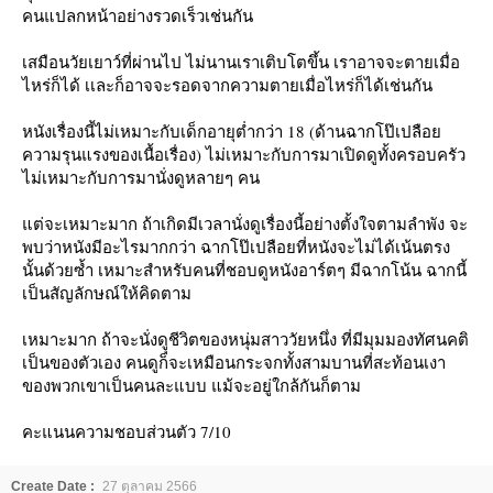
คนแปลกหน้าอย่างรวดเร็วเช่นกัน
เสมือนวัยเยาว์ที่ผ่านไป ไม่นานเราเติบโตขึ้น เราอาจจะตายเมื่อ
ไหร่ก็ได้ เเละก็อาจจะรอดจากความตายเมื่อไหร่ก็ได้เช่นกัน
หนังเรื่องนี้ไม่เหมาะกับเด็กอายุต่ำกว่า 18 (ด้านฉากโป๊เปลือ
ความรุนแรงของเนื้อเรื่อง) ไม่เหมาะกับการมาเปิดดูทั้งครอบครัว
ไม่เหมาะกับการมานั่งดูหลายๆ คน
ต่จะเหมาะมาก ถ้าเกิดมีเวลานั่งดูเรื่องนี้อย่างตั้งใจตามลำพัง จะ
พบว่าหนังมีอะไรมากกว่า ฉากโป๊เปลือยที่หนังจะไม่ได้เน้นตรง
นั้นด้วยซ้ำ เหมาะสำหรับคนที่ชอบดูหนังอาร์ตๆ มีฉากโน้น ฉากนี้
เป็นสัญลักษณ์ให้คิดตาม
เหมาะมาก ถ้าจะนั่งดูุชีวิตของหนุ่มสาววัยหนึ่ง ที่มีมุมมองทัศนคติ
เป็นของตัวเอง คนดูก็จะเหมือนกระจกทั้งสามบานที่สะท้อนเงา
ของพวกเขาเป็นคนละแบบ แม้จะอยู่ใกล้กันก็ตาม
คะแนนความชอบส่วนตัว 7/10
Create Date :
27 ตุลาคม 2566