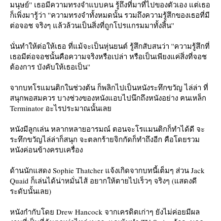
มนุษย์'' เธอมีความทรงจำแบบคน รู้ถึงที่มาที่ไปของตัวเอง แต่เธอ
ก็เพิ่งมารู้ว่า ''ความทรงจำทั้งหมดนั้น รวมถึงความรู้สึกของเธอที่มี
ต่อจอช จริงๆ แล้วล้วนเป็นสิ่งที่ถูกโปรแกรมมาทั้งสิ้น''
นั่นทำให้ต่อให้เธอ ที่แม้จะเป็นหุ่นยนต์ รู้สึกสับสนว่า ''ความรู้สึกที่
เธอมีต่อจอชนั้นคือความจริงหรือเปล่า หรือเป็นเพียงแค่สิ่งที่จอช
ต้องการ บังคับให้เธอเป็น''
จากบทโรแมนติกในช่วงต้น ก็พลิกไปเป็นหนังระทึกขวัญ ไล่ล่า ที่
สนุกพอสมควร บางช่วงของหนังแอบไปนึกถึงหนังอย่าง ฅนเหล็ก
Terminator อะไรประมาณนั้นเล
หนังมีลูกเล่น หลากหลายอารมณ์ ตอนจะโรแมนติกก็ทำได้ดี จะ
ระทึกขวัญไล่ล่าก็สนุก จะตลกร้ายจิกกัดก็ทำถึงอีก คือโดยรวม
หนังค่อนข้างครบเครื่อง
ด้านนักแสดง Sophie Thatcher แจ้งเกิดจากบทนี้เต็มๆ ส่วน Jack
Quaid ก็เล่นได้น่าหมั่นไส้ อยากให้ตายไปเร็วๆ จริงๆ (แสดงดี
ระดับนั้นเลย)
หนังกำกับโดย Drew Hancock จากเครดิตเก่าๆ ยังไม่ค่อยมีผล