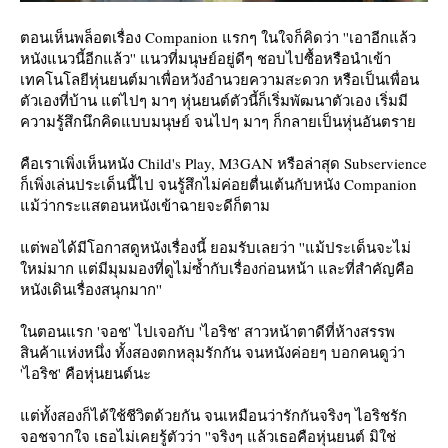
ตอนเห็นพล็อตเรื่อง Companion แรกๆ ในใจก็คิดว่า ''เอาอีกแล้ว
หนังแนวนี้อีกแล้ว'' แนวที่มนุษย์อยู่ดีๆ ชอบไปซื้อหรือนำเข้า
เทคโนโลยีหุ่นยนต์มาเพื่อหวังอำนวยความสะดวก หรือเป็นเพื่อน
ตัวเองที่บ้าน แต่ไปๆ มาๆ หุ่นยนต์ตัวนี้ก็เริ่มพัฒนาตัวเอง เริ่มมี
ความรู้สึกนึกคิดแบบมนุษย์ จนไปๆ มาๆ ก็กลายเป็นหุ่นอันตรา
คือเราเพิ่งเห็นหนัง Child's Play, M3GAN หรือล่าสุด Subservience
ก็เพิ่งเล่นประเด็นนี้ไป จนรู้สึกไม่ค่อยตื่นเต้นกับหนัง Companion
ม้ว่ากระแสตอนหนังเข้าฉายจะดีก็ตาม
ต่พอได้มีโอกาสดูหนังเรื่องนี้ ยอมรับเลยว่า ''แม้ประเด็นจะไม่
หม่มาก แต่มีมุมมองที่ดูไม่ซ้ำกับเรื่องก่อนหน้า และที่สำคัญคือ
หนังเดินเรื่องสนุกมาก''
นตอนแรก 'จอช' ไปเจอกับ 'ไอริช' สาวหน้าตาดีที่ห้างสรรพ
สินค้าแห่งหนึ่ง ทั้งสองตกหลุมรักกัน จนหนังค่อยๆ บอกคนดูว่า
'ไอริช' คือหุ่นยนต์นะ
ต่ทั้งสองก็ได้ใช้ชีวิตด้วยกัน จนเหมือนว่ารักกันจริงๆ ไอริชรัก
จอชจากใจ เธอไม่เคยรู้ตัวว่า ''จริงๆ แล้วเธอคือหุ่นยนต์ มิใช่