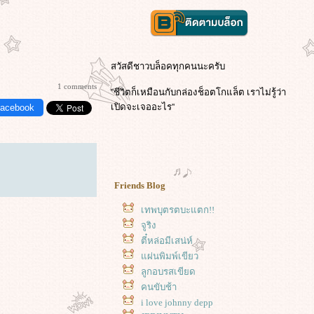
สวัสดีชาวบล็อคทุกคนนะครับ
1 comments
''ชีวิตก็เหมือนกับกล่องช็อตโกแล็ต เราไม่รู้ว่า
เปิดจะเจออะไร''
Facebook
Friends Blog
เทพบุตรตบะแตก!!
จูริง
ตี๋หล่อมีเสน่ห์
ผ่นพิมพ์เขียว
ลูกอบรสเขียด
คนขับช้า
i love johnny depp