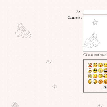
I Am Legend (2007) ข้าคือตำนาน
พิฆาตมหากาฬ
ชื่อ :
Morning Glory (2010) ยำข่าวเช้ากู้
Comment :
เรตติ้ง
Project Hail Mary (2026) ภารกิจกู้
สุริยะ
Apex (2026) ห่วงโซ่สังหาร
Lady in the Water (2006) ผู้หญิงใน
สายน้ำ นิทานลุ้นระทึก
Superman Returns (2006) ซูเปอร์แมน
*ใช้ code html ตกแต
รีเทิร์น
KPop Demon Hunters (2025) เกิร์ล
กรุ๊ปนักล่าปีศาจ
เลือดรัก นักฆ่า (2026)
Wuthering Heights (2026) วัทเตอริง
ไฮ้ทส์
ข้างบ้าน (2568)
ซุ้มมือปืน (๒๕๔๘)
The Housemaid (2025) ความลับแม่
บ้านร้า