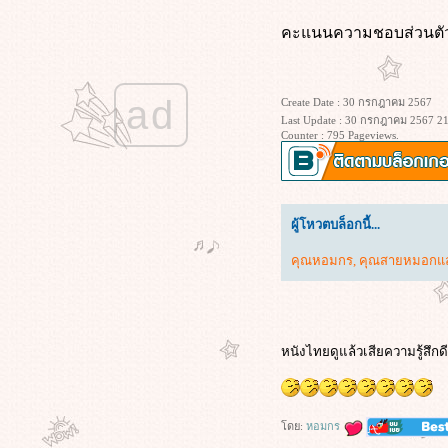
Midnight in Paris (2011) คืนบ่มรักที่
คะแนนความชอบส่วนตัว
ปารีส
Deep Water (2022) ชู้รักซ่อนลึก
Mercy (2026) 90 นาที สั่งตา
ad
Create Date : 30 กรกฎาคม 2567
The Voyeurs (2021) ส่อง แส่ ซว
Last Update : 30 กรกฎาคม 2567 21
Fake โกหกทั้งเพ (2546)
Counter : 795 Pageviews.
Star Trek Beyond (2016) สตาร์ เทรค
ข้ามขอบจักรวาล
ทนายปีศาจ (2026)
Star Trek Into Darkness (2013) สตาร์
ผู้โหวตบล็อกนี้...
เทรค ทะยานสู่ห้วงมืด
Star Trek (2009) สตาร์ เทรค สงคราม
คุณหอมกร
,
คุณสายหมอกแ
พิฆาตจักรวาล
My Sister's Keeper (2009) ชีวิต
หนู...ขอลิขิตเอง
(500) Days of Summer (2009)
หนังไทยดูแล้วเสียความรู้สึกดี
ซัมเมอร์ของฉัน 500 วัน ไม่ลืมเธอ
พนักงานใหม่ (โปรดรับไว้พิจารณา)
(2026)
Train Dreams (2025) ทางรถไฟสา
ดย:
หอมกร
ฝัน