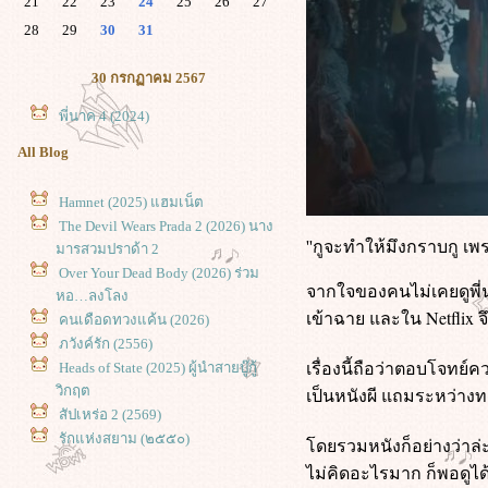
21
22
23
24
25
26
27
28
29
30
31
30 กรกฏาคม 2567
พี่นาค 4 (2024)
All Blog
Hamnet (2025) แฮมเน็ต
The Devil Wears Prada 2 (2026) นาง
''กูจะทำให้มึงกราบกู เ
มารสวมปราด้า 2
Over Your Dead Body (2026) ร่วม
จากใจของคนไม่เคยดูพี่
หอ…ลงโลง
เข้าฉาย และใน Netflix จ
คนเดือดทวงแค้น (2026)
ภวังค์รัก (2556)
เรื่องนี้ถือว่าตอบโจทย์
Heads of State (2025) ผู้นำสายบู๊กู้
วิกฤต
เป็นหนังผี แถมระหว่างท
สัปเหร่อ 2 (2569)
รักแห่งสยาม (๒๕๕๐)
ดยรวมหนังก็อย่างว่าล่ะค
9 (2009) ซูเปอร์ไนน์ อัจฉริยะพลิก
ไม่คิดอะไรมาก ก็พอดูได
ลก