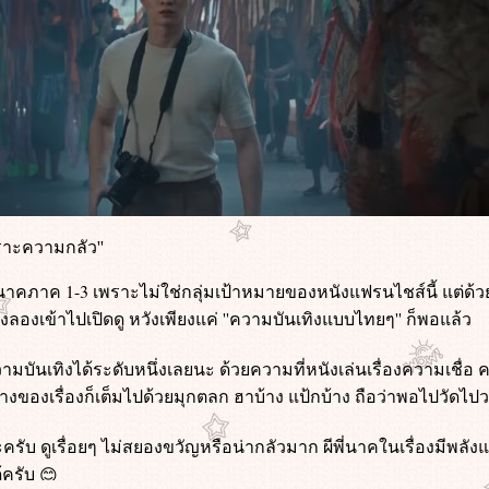
พราะความกลัว''
นาคภาค 1-3 เพราะไม่ใช่กลุ่มเป้าหมายของหนังแฟรนไชส์นี้ แต่ด
ึงลองเข้าไปเปิดดู หวังเพียงแค่ ''ความบันเทิงแบบไทยๆ'' ก็พอแล้ว
ความบันเทิงได้ระดับหนึ่งเลยนะ ด้วยความที่หนังเล่นเรื่องความเชื่
างของเรื่องก็เต็มไปด้วยมุกตลก ฮาบ้าง แป้กบ้าง ถือว่าพอไปวัดไป
รับ ดูเรื่อยๆ ไม่สยองขวัญหรือน่ากลัวมาก ผีพี่นาคในเรื่องมีพลัง
้ครับ