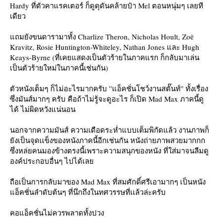
Hardy ที่ตัวคาแรคเตอร์ ก็ดูดุดันคล้ายป๋า Mel ตอนหนุ่มๆ เลยที
เดียว
ถมยังขนดารามาทั้ง Charlize Theron, Nicholas Hoult, Zoë
Kravitz, Rosie Huntington-Whiteley, Nathan Jones และ Hugh
Keays-Byrne (ที่เคยแสดงเป็นตัวร้ายในภาคแรก ก็กลับมาเล่น
เป็นตัวร้ายใหม่ในภาคนี้เช่นกัน)
ตัวหนังเต็มๆ ก็ไม่อะไรมากครับ ''แอ็คชั่นโชว์งานสตั๊นท์'' ทั้งเรื่อง
ซึ่งมันส์มากๆ ครับ คือถ้าไม่รู้จะดูอะไร ก็เปิด Mad Max ภาคนี้ดู
ได้ ไม่ผิดหวังแน่นอน
นอกจากความมันส์ ความเดือดระห่ำแบบเต็มพิกัดแล้ว งานภาพก็
ังเป็นจุดเเข็งของหนังภาคนี้อีกเช่นกัน หนังถ่ายภาพสวยมากกก
ซึ่งหล่ยคนมองข้างตรงนี้เพราะความสนุกของหนัง ที่ใส่มาจนลืมดู
องค์ประกอบอื่นๆ ไปได้เล
ถือเป็นการกลับมาของ Mad Max ที่สมศักดิ์ศรีเอามากๆ เป็นหนัง
อ็คชั่นลำดับต้นๆ ที่นึกถึงในทศวรรษที่เเล้วล่ะครับ
คอแอ็คชั่นไม่ควรพลาดทั้งปวง