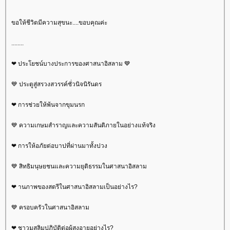
ขอให้ชีวิตมีความสุขนะ....ขอบคุณค่ะ
........
❤ ประโยชน์บางประการของศาสนาอิสลาม 💙
💙 ประตูสู่สรวงสวรรค์ชั่วนิจนิรันดร
❤ การช่วยให้พ้นจากขุมนรก
💙 ความเกษมสำราญและความสันติภายในอย่างแท้จริง
❤ การให้อภัยต่อบาปที่ผ่านมาทั้งปวง
💙 สิทธิมนุษยชนและความยุติธรรมในศาสนาอิสลาม
❤ านภาพของสตรีในศาสนาอิสลามเป็นอย่างไร?
💙 ครอบครัวในศาสนาอิสลาม
❤ ชาวมุสลิมปฏิบัติต่อผู้สูงอายุอย่างไร?