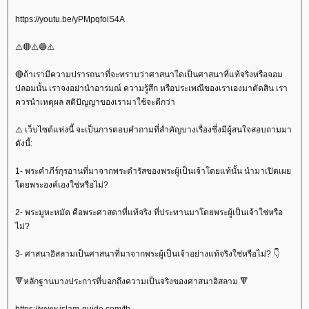
https://youtu.be/yPMpqfoiS4A
⚠️🔴⚠️🔵⚠️
🔴ถ้าเรามีความปรารถนาที่จะทราบว่าศาสนาใดเป็นศาสนาที่แท้จริงหรือจอม
ปลอมนั้น เราจงอย่านำอารมณ์ ความรู้สึก หรือประเพณีของเราเองมาตัดสิน เรา
ควรนำเหตุผล สติปัญญาของเรามาใช้จะดีกว่า
⚠️ เว็บไซต์แห่งนี้ จะเป็นการตอบคำถามที่สำคัญบางเรื่องซึ่งมีผู้สนใจสอบถามมา
ดังนี้:
1- พระคำภีร์กุรอานที่มาจากพระดำรัสของพระผู้เป็นเจ้าโดยแท้นั้น นำมาเปิดเผ
ดยพระองค์เองใช่หรือไม่?
2- พระมูหะหมัด คือพระศาสดาที่แท้จริง ที่ประทานมาโดยพระผู้เป็นเจ้าใช่หรือ
ไม่?
3- ศาสนาอิสลามเป็นศาสนาที่มาจากพระผู้เป็นเจ้าอย่างแท้จริงใช่หรือไม่? 👇
🔻หลักฐานบางประการที่บอกถึงความเป็นจริงของศาสนาอิสลาม 🔻
https://www.islam-guide.com/th