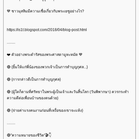
💙 ชาวมุสลิมมีความเชื่อเกี่ยวกับพระเยซูอย่างไร?
https://is1t.blogspot.com/2018/04/blog-post.html
.........
❤️ ตัวอย่างพระดำรัสของพระศาสดามูหะหมัด 💙
🔴 {ยิ้มให้แก่พี่น้องของพวกเจ้าเป็นการทำบุญกุศล...}
🔵 {การกล่าวดีเป็นการทำบุญกุศล}
🔴 {ผู้ใดก็ตามที่ศรัทธาในพระผู้เป็นเจ้าและวันสิ้นโลก (วันพิพากษา) ควรกระทำ
ความดีต่อเพื่อนบ้านของตนด้วย}
🔵 {จ่ายค่าแรงคนงานก่อนที่เหงื่อของเขาจะแห้ง}
.........
🔴"ความหมายของชีวิต"🎬👇