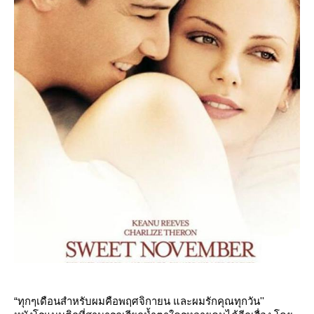
“ทุกๆเดือนสำหรับผมคือพฤศจิกายน และผมรักคุณทุกวัน''