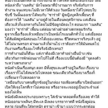
หนังโรแมนติกที่สามารถเรียกน้ำตาใครหลายคนได้อีกเรื่อง โด
หนังเล่าถึง ''เนลสัน'' นักโฆษณาที่บ้างานมาก จริงจังกับการ
ทำงาน จนแทบจะไม่มีเวลาให้ตัวเอง วันหนึ่งเขาได้ไปสอบใบ
ขับขี่ วันนั้นเองเขาได้พบกับ ''ซาร่าห์'' ผู้หญิงบุคลิกเพี้ยนๆ ที่
ต้องการให้ ''เนลสัน'' มาอยู่ด้วยในเดือนพฤศจิกายน แค่เดือน
เดียวแล้วก็แยกทางกันโดยไม่มีข้อผูกมัดอะไร ตอนแรก ''เนลสัน''
มองว่า ''ซาร่าห์'' เพี้ยน แต่ต่อมา
ต่างฝ่ายต่างตกหลุมรักกัน
ดูจากเนื้อเรื่องแล้วเหมือนว่าเป็นหนังโรแมนติกทั่วไป แต่เมื่อลอง
ได้สัมผัสดูหนังสอนอะไรได้เยอะเลยนะ ชีวิตคนเราจริงๆแล้ว อยู่
ได้ไม่นานหรอก ผ่านมาแล้วก็ผ่านไป เราต้องการให้มันหมดไป
กับงานหรือเรื่องอะไรที่จริงจังอีกเหรอ?
การทำงานมันก็ดีนะ แต่เราต้องมีเวลาทำอย่างอื่นบ้าง เช่น
เดียวกันการพักผ่อนมากไปก็ไม่ดี เรื่องแบบนี้มันต้องมี ''จุดลงตัว
ระหว่างตรงกลาง''
หนังดำเนินเรื่องสนุก ตลก มีทั้งสุขและเศร้าอยู่ในเรื่อง เรื่องบาง
เรื่องเราก็ไม่ได้สมหวังไปตลอด ขณะเดียวกันเรื่องบางเรื่องก็
เปลี่ยนเราไปตลอดกาล
''เหมือนกับบางคนที่ถูกขังอยู่ในกล่อง รอเพียงคนที่มาเปิดมันออก''
เปิดให้เจอโลกที่เราไม่เคยเจอ หรืออาจจะเจออยู่เป็นประจำแต่
มองไม่เห็น
หนังยังมีเพลงประกอบเพราะๆ ใส่เข้ามาตลอดทั้งเรื่องเลย ทำให้
หนังออกมาเพลินๆ มีทะเล มีเพลง บรรยากาศดี หนังจึงดูผ่อน
คลาย ก่อนที่จะใส่ลูกหนัก ดราม่า เข้ามา แบบว่ากระตุกต่อม