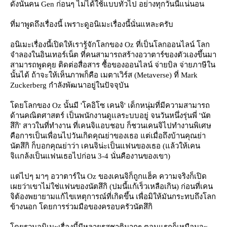
ดังนั้นคน Gen ก่อนๆ ไม่ได้ใช้แบบทั่วไป อย่างทุกวันนี้แน่นอน
ที่มาพูดถึงเรื่องนี้ เพราะดูอนิเมะเรื่องนี้นั่นแหละครับ
อนิเมะเรื่องนี้เปิดให้เรารู้จักโลกของ Oz ที่เป็นโลกออนไลน์ โลก
จำลองในอินเทอร์เน็ต ที่คนสามารถสร้างอวาตาร์ของตัวเองขึ้นมา
สามารถพูดคุย ติดต่อสื่อสาร ซื้อของออนไลน์ จ่ายบิล จ่ายภาษีใน
นั้นได้ ถ้าจะให้เห็นภาพก็คือ เมตาเวิร์ส (Metaverse) ที่ Mark
Zuckerberg กำลังพัฒนาอยู่ในปัจจุบัน
ดยโลกของ Oz นั้นมี 'โคอิโซ เคนจิ' เด็กหนุ่มที่มีความสามารถ
ด้านคณิตศาสตร์ เป็นพนักงานดูเเลระบบอยู่ จนวันหนึ่งรุ่นพี่ 'นัต
สึกิ' สาวในที่ทำงาน ที่เคนจิแอบชอบ ก็ชวนเคนจิไปทำงานพิเศษ
คือการเป็นเพื่อนไปวันเกิดคุณย่าของเธอ แต่เมื่อถึงบ้านคุณย่า
นัตสึกิ ก็บอกคุณย่าว่า เคนจิน่ะเป็นแฟนของเธอ (แล้วให้เคน
จิเเกล้งเป็นแฟนเธอไปก่อน 3-4 นั่นคืองานของเขา)
ต่ไปๆ มาๆ อวาตาร์ใน Oz ของเคนจิก็ถูกแฮ็ค ความจริงก็เปิด
เผยว่าเขาไม่ใช่แฟนของนัตสึกิ (ปมนี้แก้เร็วเหลือเกิน) ก่อนที่เคน
จิต้องพยายามแก้ไขเหตุการณ์ที่เกิดขึ้น เพื่อมิให้มันกระทบถึงโลก
ข้างนอก โดยการร่วมมือของครอบครัวนัตสึกิ
ดยรวมอนิเมะเรื่องนี้มีหลายรสชาติมากๆ ตอนแรกก็เหมือนจะ