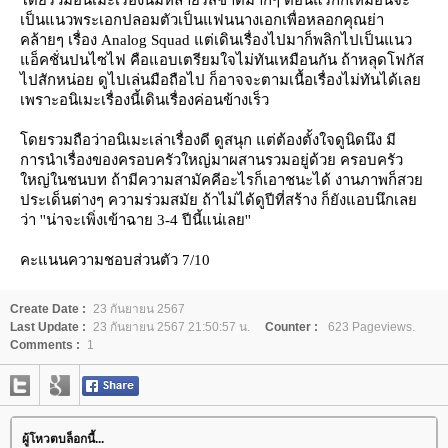
เป็นแนวพระเอกปลอมตัวเป็นแฟนนางเอกเพื่อหลอกคุณย่า
คล้ายๆ เรื่อง Analog Squad แต่เดินเรื่องไปมาก็พลิกไปเป็นแนว
อ็คชั่นปนไซไฟ คือแอบเตรียมใจไม่ทันเหมือนกัน ถ้าหลุดโฟกัส
ไปสักหน่อย ดูไปเล่นมือถือไป ก็อาจจะตามเนื้อเรื่องไม่ทันได้เล
เพราะอนิเมะเรื่องนี้เดินเรื่องค่อนข้างเร็ว
ดยรวมถือว่าอนิเมะเล่าเรื่องดี ดูสนุก แต่ต้องตั้งใจดูนิดนึง มี
การนำเรื่องของครอบครัวใหญ่มาผสานรวมอยู่ด้วย ครอบครัว
หญ่ในชนบท ถ้ามีความสามัคคีอะไรก็เอาชนะได้ งานภาพก็สว
ประเด็นต่างๆ ความร่วมสมัย ถ้าไม่ได้ดูปีที่สร้าง ก็ยังแอบนึกเล
ว่า ''น่าจะเพิ่งเข้าฉาย 3-4 ปีนี้แน่เลย''
คะแนนความชอบส่วนตัว 7/10
Create Date :
23 กันยายน 2567
Last Update :
23 กันยายน 2567 21:50:57 น.
Counter :
623 Pageviews.
Comments :
1
ผู้โหวตบล็อกนี้...