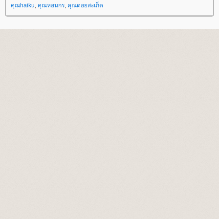
คุณhaiku
,
คุณหอมกร
,
คุณดอยสะเก็ด