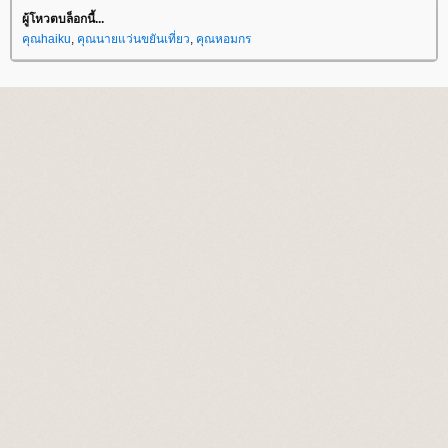
ผู้โหวตบล็อกนี้...
คุณhaiku
,
คุณนายแว่นขยันเที่ยว
,
คุณหอมกร