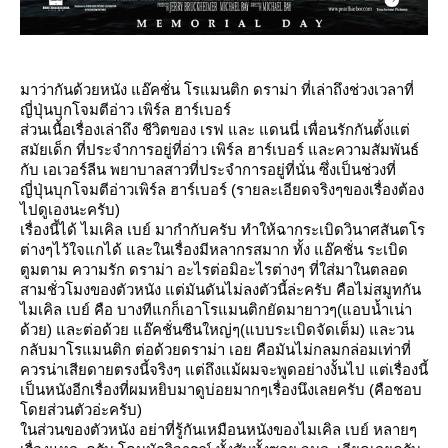
มาว่ากันด้วยหนัง แอ๊คชั่น โรแมนติก ดราม่า ที่เล่าถึงช่วงเวลาที่
ญี่ปุ่นบุกโจมตีอ่าว เพิร์ล ฮาร์เบอร์
ส่วนเนื้อเรื่องเล่าถึง ชีวิตของ เรฟ และ แดนนี่ เพื่อนรักกันตั้งแต่
สมัยเด็ก ที่ประจำการอยู่ที่อ่าว เพิร์ล ฮาร์เบอร์ และความสัมพันธ์
กับ เอเวอร์ลีน พยาบาลสาวที่ประจำการอยู่ที่นั่น ซึ่งเป็นช่วงที่
ญี่ปุ่นบุกโจมตีอ่าวเพิร์ล ฮาร์เบอร์ (รายละเอียดจริงๆของเรื่องต้อง
ไปดูเองนะครับ)
เรื่องนี้ได้ ไมเคิล เบย์ มากำกับครับ ทำให้ฉากระเบิดวินาศสันตโร
ต่างๆไว้ใจแกได้ และในเรื่องมีหลากรสมาก ทั้ง แอ๊คชั่น ระเบิด
ตูมตาม ความรัก ดราม่า อะไรต่อมิอะไรต่างๆ ที่ใส่มาในตลอด
สามชั่วโมงของตัวหนัง แต่มันดันไม่ลงตัวนี้ล่ะครับ คือไม่สมูทกัน
ไมเคิล เบย์ คือ บางทีแกก็เอาโรแมนติกยัดมายาวๆ(แอบน้ำเน่า
ด้วย) และต่อด้วย แอ๊คชั่นซีนใหญ่ๆ(แบบระเบิดจัดเต็ม) และวน
กลับมาโรแมนติก ต่อด้วยดราม่า เอย คือมันไม่กลมกล่อมเท่าที่
ควรน่าเสียดายตรงนี้จริงๆ แต่ถึงแม้ผมจะพูดอย่างงั้นไป แต่เรื่องนี้
เป็นหนังอีกเรื่องที่ผมหยิบมาดูบ่อยมากๆเรื่องนึงเลยครับ (คือชอบ
ดยส่วนตัวอ่ะครับ)
นส่วนของตัวหนัง อย่าที่รู้กันเหมือนหนังของไมเคิล เบย์ หลายๆ