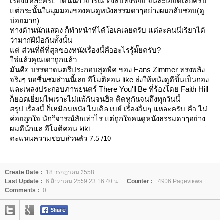
เรื่องแหละครับ โดนนักวิจารณ์ ทั้งสับทั้งซอย จนละเอียดเลยครับ
ต่กระนั้นในมุมมองของคนดูหนังธรรมดาๆอย่างผมกลับชอบ(ดู
บ่อยมาก)
ทางด้านนักแสดง ก็ทำหน้าที่ได้โอเคเลยครับ แต่ละคนนี่เรียกได้
ว่ามากฝีมือกันทั้งนั้น
ต่ ส่วนที่ดีที่สุดของหนังเรื่องนี้คืออะไรรู้มั๊ยครับ?
ช่แล้วคุณเดาถูกแล้ว
มันคือ บรรดาดนตรีประกอบสุดพีค ของ Hans Zimmer ทรงพลัง
จริงๆ ขอชื่นชมส่วนนี้เลย อีโมติคอน like ส่งให้หนังดูดีขึ้นเป็นกอง
ละเพลงประกอบภาพยนตร์ There You'll Be ที่ร้องโดย Faith Hill
ก็ยอดเยี่ยมไพเราะไม่แพ้กันจนฮิต ติดหูกันจนถึงทุกวันนี้
สรุป เรื่องนี้ ก็เหมือนหนัง ไมเคิล เบย์ เรื่องอื่นๆ แหละครับ คือ ไม่
ค่อยถูกใจ นักวิจารณ์สักเท่าไร แต่ถูกใจคนดูหนังธรรมดาๆอย่าง
ผมดีนักแล อีโมติคอน kiki
คะแนนความชอบส่วนตัว 7.5 /10
Create Date :
18 กรกฎาคม 2558
Last Update :
6 สิงหาคม 2559 23:16:40 น.
Counter :
4906 Pageviews.
Comments :
0