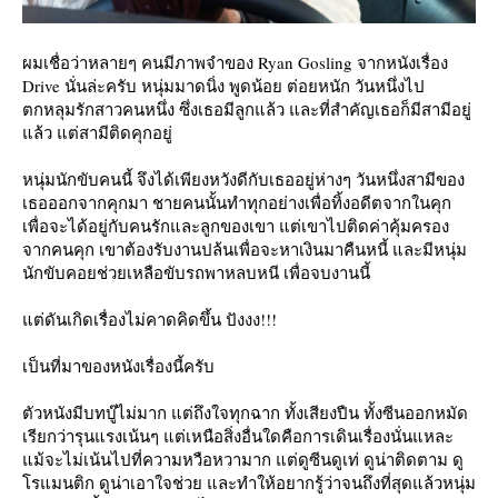
ผมเชื่อว่าหลายๆ คนมีภาพจำของ Ryan Gosling จากหนังเรื่อง
Drive นั่นล่ะครับ หนุ่มมาดนิ่ง พูดน้อย ต่อยหนัก วันหนึ่งไป
ตกหลุมรักสาวคนหนึ่ง ซึ่งเธอมีลูกแล้ว และที่สำคัญเธอก็มีสามีอยู่
ล้ว แต่สามีติดคุกอยู่
หนุ่มนักขับคนนี้ จึงได้เพียงหวังดีกับเธออยู่ห่างๆ วันหนึ่งสามีของ
เธอออกจากคุกมา ชายคนนั้นทำทุกอย่างเพื่อทิ้งอดีตจากในคุก
เพื่อจะได้อยู่กับคนรักและลูกของเขา แต่เขาไปติดค่าคุ้มครอง
จากคนคุก เขาต้องรับงานปล้นเพื่อจะหาเงินมาคืนหนี้ และมีหนุ่ม
นักขับคอยช่วยเหลือขับรถพาหลบหนี เพื่อจบงานนี้
ต่ดันเกิดเรื่องไม่คาดคิดขึ้น ปังงง!!!
เป็นที่มาของหนังเรื่องนี้ครับ
ตัวหนังมีบทบู๊ไม่มาก แต่ถึงใจทุกฉาก ทั้งเสียงปืน ทั้งซีนออกหมัด
เรียกว่ารุนแรงเน้นๆ แต่เหนือสิ่งอื่นใดคือการเดินเรื่องนั่นแหละ
ม้จะไม่เน้นไปที่ความหวือหวามาก แต่ดูซีนดูเท่ ดูน่าติดตาม ดู
รแมนติก ดูน่าเอาใจช่วย และทำให้อยากรู้ว่าจนถึงที่สุดแล้วหนุ่ม