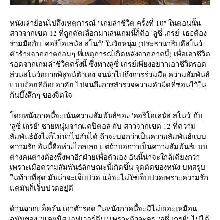
หนังเล่าย้อนไปถึงเหตุการณ์ ''เกมล่าชีวิต ครั้งที่ 10'' ในตอนนั้น
สาวจากเขต 12 ที่ถูกคัดเลือกมาเล่นเกมนี้ก็คือ 'ลูซี่ เกรย์' เธอต้อง
ร่วมมือกับ 'คอริโอเลนัส สโนว์' ในวัยหนุ่ม (ประธานาธิบดีสโนว์
ตัวร้ายจากภาคก่อนๆ ที่เหตุการณ์เกิดหลังจากภาคนี้) เพื่อเอาชีวิต
รอดจากเกมล่าชีวิตครั้งนี้ ซึ่งทางลูซี่ เกรย์เพียงอยากเอาชีวิตรอด
ส่วนสโนว์อยากพิสูจน์ตัวเอง จนนำไปถึงการร่วมมือ ความสัมพันธ์
บบถ้อยทีถ้อยอาศัย ไปจนถึงการสำรวจความดำมืดที่ซ่อนไว้ใน
ก้นบึ้งลึกๆ ของจิตใจ
ดยหนังภาคนี้จะเน้นความสัมพันธ์ของ 'คอริโอเลนัส สโนว์' กับ
'ลูซี่ เกรย์' ชายหนุ่มจากแคปิตอล กับ สาวจากเขต 12 ที่ความ
สัมพันธ์ยังไงก็ไม่น่าไปกันได้ ถ้าจะบอกว่าเป็นความสัมพันธ์แบบ
ความรัก อันนี้คือห่างไกลเลย แต่ถ้าบอกว่าเป็นความสัมพันธ์แบบ
ต่างคนต่างต้องพึ่งพาอีกฝ่ายเพื่อตัวเอง อันนี้น่าจะใกล้เคียงกว่า
เพราะเมื่อความสัมพันธ์ลักษณะนี้เกิดขึ้น จุดตัดของหนัง บทสรุป
นท้ายที่สุด มันน่าจะเจ็บปวด แม้จะไม่ใช่เจ็บปวดเพราะความรัก
ต่มันก็เจ็บปวดอยู่ดี
ด้านฉากแอ็คชั่น เอาตัวรอด ในหนังภาคนี้จะมีไม่เยอะเหมือน
ฉบับของ ''แคตนิส เอฟเวอร์ดีน'' เพราะตัวละคร ''ลูซี่ เกรย์'' ไม่ได้