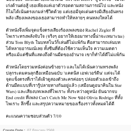
เก่งด้านต่อสู้ เธอเพียงแค่เอาตัวรอดตามสถานการณ์ไป และหนัง
ก็ไม่ได้เน้นตรงเกมล่าชีวิตด้วย แต่เธอมีจุดเด่นตรงมีเสียงอันทรง
พลัง เสียงเพลงของเธอสามารถทำให้หลายๆ คนหลงใหลได้
ตัวหนังจึงเพิ่มจุดแข็งตรงเสียงร้องเพลงของ Rachel Zegler ที่
ไพเราะทรงพลังจับใจ (จริงๆ อยากให้เธอมาทางนี้น่าจะเหมาะนะ)
ส่วน Tom Blyth ในบทสโนว์ก็เล่นดีไม่แพ้กัน คือสามารถเล่นบท
ได้หลายอารมณ์เลย ทั้งซีนที่ต้องใช้ความเห็นใจ ความเมตตา
หรือแม้แต่ซีนที่แสดงถึงด้านมืดของอำนาจ เขาก็ทำได้ดีไม่แพ้กัน
ตัวหนังโดยรวมหนังค่อนข้างยาว และไม่ได้เน้นความทรงพลัง
ปลุกระดมคนลุกฮือเหมือนฉบับ 'แคตนิส เอฟเวอร์ดีน' แต่จะได้
จุดแข็งตรงที่เราได้เฝ้าดูสองตัวละครค่อยๆ ปล่อยตัวเองเข้าถึง
ด้านมืดแบบที่เรารู้ปลายทางกันอยู่แล้ว (เสมือนดูอนาคินใน Star
Wars) และเสียงบทเพลงที่ไพเราะ ทั้งระหว่างดูหนัง ยันฉากจบ
End credit ที่เพลง Can’t Catch Me Now ของ Olivia Rodrigo ที่ทั้ง
ไพเราะ ลึกซึ้ง และสรุปความหมายของเรื่องราวทั้งหมดได้ดี
คะแนนความชอบส่วนตัว 7/10
Create Date :
07 มิถุนายน 2568