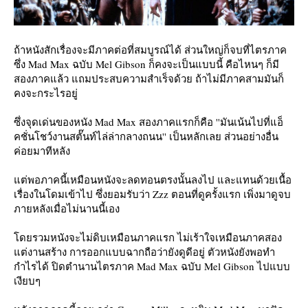
ถ้าหนังสักเรื่องจะมีภาคต่อที่สมบูรณ์ได้ ส่วนใหญ่ก็จบที่ไตรภาค
ซึ่ง Mad Max ฉบับ Mel Gibson ก็คงจะเป็นแบบนี้ คือไหนๆ ก็มี
สองภาคแล้ว แถมประสบความสำเร็จด้วย ถ้าไม่มีภาคสามมันก็
คงจะกระไรอยู่
ซึ่งจุดเด่นของหนัง Mad Max สองภาคแรกก็คือ ''มันเน้นไปที่แอ็
คชั่นโชว์งานสตั๊นท์ไล่ล่ากลางถนน'' เป็นหลักเลย ส่วนอย่างอื่น
ค่อยมาทีหลัง
ต่พอภาคนี้เหมือนหนังจะลดทอนตรงนั้นลงไป และแทนด้วยเนื้อ
เรื่องในโดมเข้าไป ซึ่งยอมรับว่า Zzz ตอนที่ดูครั้งแรก เพิ่งมาดูจบ
ภายหลังเมื่อไม่นานนี้เอง
ดยรวมหนังจะไม่ดิบเหมือนภาคแรก ไม่เร้าใจเหมือนภาคสอง
ต่งานสร้าง การออกแบบฉากถือว่ายังดูดีอยู่ ตัวหนังยังพอทำ
กำไรได้ ปิดตำนานไตรภาค Mad Max ฉบับ Mel Gibson ไปแบบ
เงียบๆ