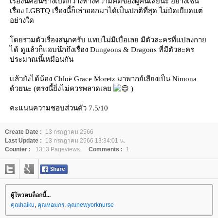
เรื่องนี้ค่อนข้างเปิดกว้างทางความคิดของผู้คนเลยนะ อย่างเช่น
เรื่อง LGBTQ เรื่องนี้ก็เล่าออกมาได้เป็นปกติที่สุด ไม่ยัดเยียดแต่
อย่างใด
ดยรวมตัวเรื่องสนุกครับ แทบไม่มีเบื่อเลย มีตัวละครที่แปลงกา
ได้ ดูแล้วก็แอบนึกถึงเรื่อง Dungeons & Dragons ที่มีตัวละคร
ประมาณนี้เหมือนกัน
เเล้วยังได้น้อง Chloë Grace Moretz มาพากย์เสียงเป็น Nimona
ด้วยนะ (ตรงนี้ยิ่งไม่ควรพลาดเล
)
คะแนนความชอบส่วนตัว 7.5/10
Create Date :
13 กรกฎาคม 2566
Last Update :
13 กรกฎาคม 2566 13:34:01 น.
Counter :
1313 Pageviews.
Comments :
1
ผู้โหวตบล็อกนี้...
คุณhaiku
,
คุณหอมกร
,
คุณnewyorknurse