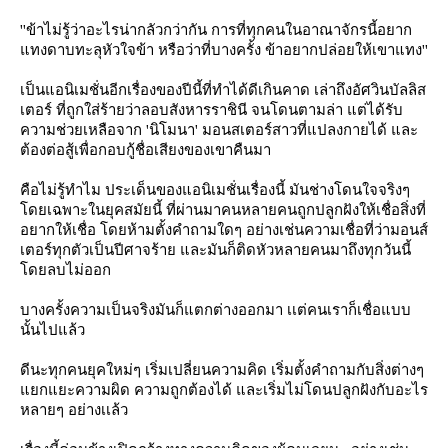
''ข้าไม่รู้ว่าอะไรน่ากลัวกว่ากัน การที่ทุกคนในอาณาจักรนี้อยาก
ทงดาบทะลุหัวใจข้า หรือว่าที่บางครั้ง ข้าอยากปล่อยให้เขาแทง''
เป็นแอนิเมชั่นอีกเรื่องของปีนี้ที่ทำได้ดีเกินคาด เล่าถึงอัศวินบัลลิส
เตอร์ ที่ถูกใส่ร้ายว่าลอบสังหารราชินี จนโดนตามล่า แต่ได้รับ
ความช่วยเหลือจาก 'นิโมนา' มอนสเตอร์สาวที่แปลงกายได้ และ
ต้องต่อสู้เพื่อกอบกู้ชื่อเสียงของเขาคืนมา
คือไม่รู้ทำไม ประเด็นของแอนิเมชั่นเรื่องนี้ มันช่างโดนใจจริงๆ
ดยเฉพาะในยุคสมัยนี้ ที่ผ่านมาคนหลายคนถูกปลูกฝังให้เชื่อสิ่งที่
อยากให้เชื่อ โดยห้ามตั้งคำถามใดๆ อย่างเช่นความเชื่อที่ว่ามอนส์
เตอร์ทุกตัวเป็นปีศาจร้าย และมันก็ติดหัวหลายคนมาถึงทุกวันนี้
ดยลบไม่ออก
บางครั้งความเป็นจริงมันก็แตกต่างออกมา เเต่คนเราก็เชื่อแบบ
นั้นไปแล้ว
ดีนะทุกคนยุคใหม่ๆ เริ่มเปลี่ยนความคิด เริ่มตั้งคำถามกับสิ่งต่างๆ
กแยะความผิด ความถูกต้องได้ และเริ่มไม่โดนปลูกฝังกับอะไร
หลายๆ อย่างเเล้ว