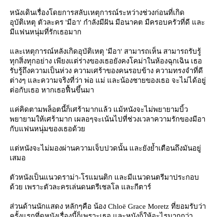
หนังเดินเรื่องโดยการสลับเหตุการณ์ระหว่างช่วงก่อนที่เกิด
อุบัติเหตุ ตัวละคร 'มีอา' กำลังมีฝัน มีอนาคต มีครอบครัวที่ดี และ
มีแฟนหนุ่มที่รักเธอมาก
ละเหตุการณ์หลังเกิดอุบัติเหตุ 'มีอา' สามารถเห็น สามารถรับรู้
ทุกสิ่งทุกอย่าง เพียงแต่ร่างของเธอยังคงโคม่าในห้องฉุกเฉิน เธอ
รับรู้ถึงความเป็นห่วง ความเศร้าของคนรอบข้าง ความทรงจำที่ดี
ต่างๆ และความจริงที่ว่า พ่อ แม่ และน้องชายของเธอ จะไม่ได้อยู่
ต่อกับเธอ หากเธอฟื้นขึ้นมา
ค่คิดตามพล็อตนี้ก็เศร้ามากแล้ว แม้หนังจะไม่พยายามบิ้ว
พยายามให้เศร้ามาก เผลอๆจะเน้นไปที่ช่วงเวลาความรักของมีอา
กับแฟนหนุ่มของเธอด้ว
ต่หนังจะไม่มองผ่านความเจ็บปวดนั้น และยังย้ำเตือนถึงมันอยู่
เสมอ
ตัวหนังเป็นแนวดราม่า-โรแมนติก และมีแนวดนตรีมาประกอบ
ด้วย เพราะตัวละครเล่นดนตรีเชลโล และกีตาร์
ส่วนด้านนักแสดง หลักๆคือ น้อง Chloë Grace Moretz ที่ยอมรับว่า
ครั้งแรกที่ดูหนังเรื่องนี้ก็เพราะเธอ และหนังก็ให้อะไรมากกว่า