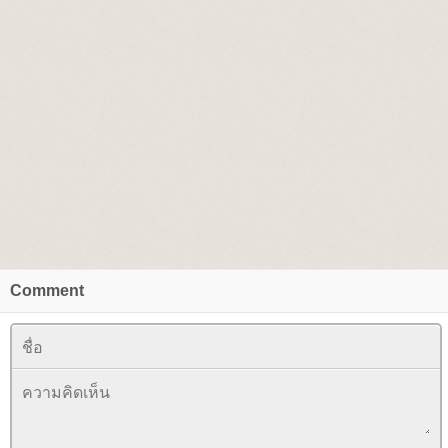
Comment