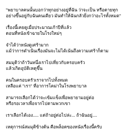
''พยาบาลคนนั้นบอกว่าทุกอย่างอยู่ที่ฉัน ว่าจะเป็น หรือตายทุก
อย่างขึ้นอยู่กับฉันคนเดียว มันทำให้ฉันกลัวยิ่งกว่าอะไรทั้งหมด''
เรื่องนี้เคยดูเมื่อประมาณเก้าปีที่เเล้ว
ตอนที่หนังเข้าฉายในโรงใหม่ๆ
จำได้ว่าหนังดูเศร้ามาก
ม้ว่าการดำเนินเรื่องมันจะไม่ได้เน้นถึงความเศร้าก็ตาม
สมมุติว่าถ้าวันหนึ่งเราไปเที่ยวกับครอบครัว
ล้วเกิดอุบัติเหตุขึ้น
คนในครอบครัวเราจากไปทั้งหมด
เหลือแค่ ''เรา'' ที่อาการโคม่าในโรงพยาบาล
สามารถเลือกได้ว่าจะเข้มเเข็งเพื่อพยายามอยู่ต่อ
หรือรอเวลาเพื่อจากไปตามพวกเขา
เราเลือกได้เอง..... แต่ถ้าอยู่ต่อไปล่ะ... ถ้าฉันอยู่....
เหตุการณ์สมมุติข้างต้น คือพล็อตของหนังเรื่องนี้ครับ