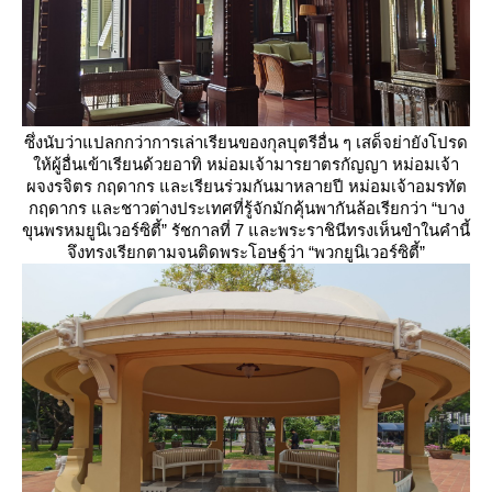
ซึ่งนับว่าแปลกกว่าการเล่าเรียนของกุลบุตรีอื่น ๆ เสด็จย่ายังโปรด
ห้ผู้อื่นเข้าเรียนด้วยอาทิ หม่อมเจ้ามารยาตรกัญญา หม่อมเจ้า
ผจงรจิตร กฤดากร และเรียนร่วมกันมาหลายปี หม่อมเจ้าอมรทัต
กฤดากร และชาวต่างประเทศที่รู้จักมักคุ้นพากันล้อเรียกว่า “บาง
ขุนพรหมยูนิเวอร์ซิตี้” รัชกาลที่ 7 และพระราชินีทรงเห็นขำในคำนี้
จึงทรงเรียกตามจนติดพระโอษฐ์ว่า “พวกยูนิเวอร์ซิตี้”