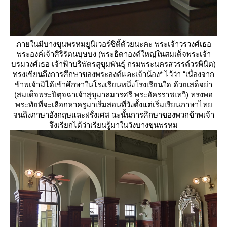
ภายในมีบางขุนพรหมยูนิเวอร์ซิตี้ด้วยนะคะ พระเจ้าวรวงศ์เธอ
พระองค์เจ้าศิริรัตนบุษบง (พระธิดาองค์ใหญ่ในสมเด็จพระเจ้า
บรมวงศ์เธอ เจ้าฟ้าบริพัตรสุขุมพันธุ์ กรมพระนครสวรรค์วรพินิต)
ทรงเขียนถึงการศึกษาของพระองค์และเจ้าน้อง* ไว้ว่า “เนื่องจาก
ข้าพเจ้ามิได้เข้าศึกษาในโรงเรียนหนึ่งโรงเรียนใด ด้วยเสด็จย่า
(สมเด็จพระปิตุจฉาเจ้าสุขุมาลมารศรี พระอัครราชเทวี) ทรงพอ
พระทัยที่จะเลือกหาครูมาเริ่มสอนที่วังตั้งแต่เริ่มเรียนภาษาไท
จนถึงภาษาอังกฤษและฝรั่งเศส ฉะนั้นการศึกษาของพวกข้าพเจ้า
จึงเรียกได้ว่าเรียนรู้มาในวังบางขุนพรหม