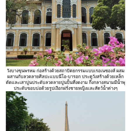
วังบางขุนพรหม ก่อสร้างด้วยสถาปัตยกรรมแบบเรอเนซองส์ ผสม
ผสานกับลวดลายศิลปะแบบนีโอ-บารอก ประตูวังสร้างด้วยเหล็ก
ดัดและเสาปูนประดับลวดลายปูนปั้นที่งดงาม กึ่งกลางสนามมีน้ำพุ
ประดับขอบบ่อด้วยรูปเงือกฝรั่งชายหญิงและสัตว์น้ำต่างๆ