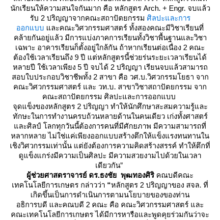
นักเรียนให้ความสนใจกันมาก คือ หลักสูตร Arch. + Engr. จบแล้ว
รับ 2 ปริญญาจากคณะสถาปัตยกรรม
ศิลปะและการ
ออกแบบ
ละคณะวิศวกรรมศาสตร์ ทั้งสองคณะมีวิชาเรียนที่
คล้ายกันอยู่แล้ว มีการแบ่งภาคการเรียนทั้งวิชาพื้นฐานและวิชา
เฉพาะ อาคารเรียนก็ตั้งอยู่ใกล้กัน ถ้าหากเรียนต่อเนื่อง 2 คณะ
ต้องใช้เวลาเรียนถึง 9 ปี แต่หลักสูตรนี้ช่วยร่นระยะเวลาเรียนได้
หลายปี ใช้เวลาเพียง 5 ปี จบได้ 2 ปริญญา เรียนจบแล้วสามารถ
สอบใบประกอบวิชาชีพทั้ง 2 สาขา คือ วศ.บ.วิศวกรรมโยธา จาก
คณะวิศวกรรมศาสตร์ และ วท.บ. สาขาวิชาสถาปัตยกรรม จาก
คณะสถาปัตยกรรม ศิลปะและการออกแบบ
จุดแข็งของหลักสูตร 2 ปริญญา ทำให้นักศึกษาสะสมความรู้และ
ทักษะในการทำงานครบถ้วนหลายด้านในคนเดียว เก่งทั้งศาสตร์
ละศิลป์ โลกทุกวันนี้ต้องการคนที่มีศักยภาพ มีความสามารถที่
หลากหลาย ไม่ใช่แค่เพียงออกแบบสร้างตึกให้แข็งแรงทนทานใน
เชิงวิศวกรรมเท่านั้น แต่ยังต้องการความคิดสร้างสรรค์ ทำให้ตึกที่
ดูแข็งแกร่งมีความเป็นศิลปะ มีความสวยงามไปด้วยในเวลา
เดียวกัน”
ผู้ช่วยศาสตราจารย์
ดร
.ธงชัย พุฒทองศิริ
คณบดีคณะ
เทคโนโลยีการเกษตร กล่าวว่า
“
หลักสูตร 2 ปริญญาของ สจล. ที่
เกิดขึ้นเป็นการดำเนินการตามนโยบายของของท่าน
อธิการบดี และคณบดี 2 คณะ คือ คณะวิศวกรรมศาสตร์ และ
คณะเทคโนโลยีการเกษตร ได้มีการหารือและพูดคุยร่วมกันว่าจะ