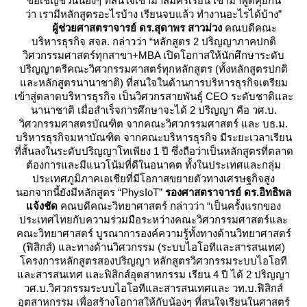
ขอเชิญชวนน้องๆ ที่สนใจเข้ามาสมัครเรียน เข้ามาพูดคุยกัน
ว่า เรามีหลักสูตรอะไรบ้าง เรียนจบแล้ว ทำงานอะไรได้บ้าง”
ผู้ช่วยศาสตราจารย์ ดร.สุดาพร
สาวม่วง
คณบดีคณะ
บริหารธุรกิจ สจล. กล่าวว่า “หลักสูตร 2 ปริญญาภาคปกติ
วิศวกรรมศาสตร์ทุกสาขา+MBA เปิดโอกาสให้นักศึกษาระดับ
ปริญญาตรีคณะวิศวกรรมศาสตร์ทุกหลักสูตร (ทั้งหลักสูตรปกติ
ละหลักสูตรนานาชาติ) ที่สนใจในด้านการบริหารธุรกิจเตรียม
เข้าสู่ตลาดบริหารธุรกิจ เป็นวิศวกรสายพันธุ์ CEO ระดับชาติและ
นานาชาติ เมื่อสำเร็จการศึกษาจะได้ 2 ปริญญา คือ วศ.บ.
วิศวกรรมศาสตรบัณฑิต จากคณะวิศวกรรมศาสตร์ และ บธ.ม.
บริหารธุรกิจมหาบัณฑิต จากคณะบริหารธุรกิจ มีระยะเวลาเรียน
ที่สั้นลงในระดับปริญญาโทเพียง 1 ปี ซึ่งถือว่าเป็นหลักสูตรที่ตลาด
ต้องการและมีแนวโน้มที่ดีในอนาคต ทั้งในประเทศและกลุ่ม
ประเทศภูมิภาคเอเชียที่มีโอกาสขยายตัวทางเศรษฐกิจสูง
นอกจากนี้ยังมีหลักสูตร “PhysIoT”
รองศาสตราจารย์ ดร.อิทธิพล
จ้งชัด
คณบดีคณะวิทยาศาสตร์ กล่าวว่า “เป็นครั้งแรกของ
ประเทศไทยกับความร่วมมือระหว่างคณะวิศวกรรมศาสตร์และ
คณะวิทยาศาสตร์ บูรณาการองค์ความรู้ทั้งทางด้านวิทยาศาสตร์
(ฟิสิกส์) และทางด้านวิศวกรรม (ระบบไอโอทีและสารสนเทศ)
ครงการหลักสูตรสองปริญญา หลักสูตรวิศวกรรมระบบไอโอที
ละสารสนเทศ และฟิสิกส์อุตสาหกรรม เรียน 4 ปี ได้ 2 ปริญญา
วศ.บ.วิศวกรรมระบบไอโอทีและสารสนเทศและ วท.บ.ฟิสิกส์
อุตสาหกรรม เพื่อสร้างโอกาสให้กับน้องๆ ที่สนใจเรียนในศาสตร์