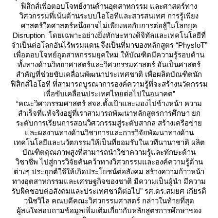
ฟิสิกส์เพื่อตอบโจทย์งานด้านอุตสาหกรรม และศาสตร์ทาง
วิศวกรรมที่เน้นด้านระบบไอโอทีและสารสนเทศ การรู้เพียง
ศาสตร์ใดศาสตร์หนึ่งอาจไม่เพียงพอกับการต่อสู้ในโลกยุค
Disruption โดยเฉพาะอย่างยิ่งทักษะทางดิจิทัลและเทคโนโลยีที่
จำเป็นต่อโลกอันไร้พรมแดน จึงเป็นที่มาของหลักสูตร “PhysIoT”
เพื่อตอบโจทย์อุตสาหกรรมยุคใหม่ ให้บัณฑิตมีความรู้รอบด้าน
ทั้งทางด้านวิทยาศาสตร์และวิศวกรรมศาสตร์ อันเป็นศาสตร์
สำคัญที่ช่วยขับเคลื่อนพัฒนาประเทศชาติ เพื่อผลิตบัณฑิตนัก
ฟิสิกส์ไอโอที ที่สามารถบูรณาการองค์ความรู้ที่จะสร้างนวัตกรรม
เพื่อขับเคลื่อนประเทศไทยต่อไปในอนาคต”
“คณะวิศวกรรมศาสตร์ สจล.ตั้งเป้าและมองไปข้างหน้า ความ
สำเร็จที่แท้จริงอยู่ที่เราสามารถพัฒนาหลักสูตรการศึกษา ยก
ระดับการเรียนการสอนวิศวกรรมสู่ระดับสากล สร้างเครือข่า
ละผลงานทางด้านวิชาการและการวิจัยพัฒนาทางด้าน
เทคโนโลยีและนวัตกรรมให้เป็นที่ยอมรับในเวทีนานาชาติ ผลิต
บัณฑิตคุณภาพสูงที่สามารถนำวิชาความรู้และทักษะด้าน
วิชาชีพ ไปสู่การวิจัยค้นคว้าทางวิศวกรรมและองค์ความรู้ด้าน
ต่างๆ ประยุกต์ใช้ให้เกิดประโยชน์ต่อสังคม สร้างความก้าวหน้า
ทางอุตสาหกรรมและเศรษฐกิจของชาติ มีความเป็นผู้นำ มีความ
รับผิดชอบต่อสังคมและประเทศชาติต่อไป” รศ.ดร.สมยศ เกียรติ
วนิชวิไล คณบดีคณะวิศวกรรมศาสตร์ กล่าวในท้ายที่สุด
ผู้สนใจสอบถามข้อมูลเพิ่มเติมเกี่ยวกับหลักสูตรการศึกษาของ