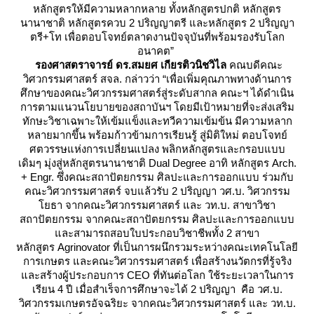
หลักสูตรให้มีความหลากหลาย ทั้งหลักสูตรปกติ หลักสูตร
นานาชาติ หลักสูตรควบ 2 ปริญญาตรี และหลักสูตร 2 ปริญญา
ตรี+โท เพื่อตอบโจทย์ตลาดงานปัจจุบันที่พร้อมรองรับโลก
อนาคต”
รองศาสตราจารย์ ดร.สมยศ เกียรติวนิชวิไล
คณบดีคณะ
วิศวกรรมศาสตร์ สจล. กล่าวว่า “เพื่อเพิ่มคุณภาพทางด้านการ
ศึกษาของคณะวิศวกรรมศาสตร์สู่ระดับสากล คณะฯ ได้ดำเนิน
การตามแนวนโยบายของสถาบันฯ โดยมีเป้าหมายที่จะส่งเสริม
ทักษะวิชาเฉพาะให้เข้มแข็งและทวีความเข้มข้น มีความหลาก
หลายมากขึ้น พร้อมก้าวข้ามการเรียนรู้ สู่มิติใหม่ ตอบโจทย์
ศตวรรษแห่งการเปลี่ยนแปลง พลิกหลักสูตรและกรอบแบบ
เดิมๆ มุ่งสู่หลักสูตรนานาชาติ Dual Degree อาทิ หลักสูตร Arch.
+ Engr. ซึ่งคณะสถาปัตยกรรม ศิลปะและการออกแบบ ร่วมกับ
คณะวิศวกรรมศาสตร์ จบแล้วรับ 2 ปริญญา วศ.บ. วิศวกรรม
ธา จากคณะวิศวกรรมศาสตร์ และ วท.บ. สาขาวิชา
สถาปัตยกรรม จากคณะสถาปัตยกรรม ศิลปะและการออกแบบ
ละสามารถสอบใบประกอบวิชาชีพทั้ง 2 สาขา
หลักสูตร Agrinovator ที่เป็นการผนึกรวมระหว่างคณะเทคโนโลยี
การเกษตร และคณะวิศวกรรมศาสตร์ เพื่อสร้างนวัตกรที่รู้จริง
ละสร้างผู้ประกอบการ CEO ที่ทันต่อโลก ใช้ระยะเวลาในการ
เรียน 4 ปี เมื่อสำเร็จการศึกษาจะได้ 2 ปริญญา คือ วศ.บ.
วิศวกรรมเกษตรอัจฉริยะ จากคณะวิศวกรรมศาสตร์ และ วท.บ.