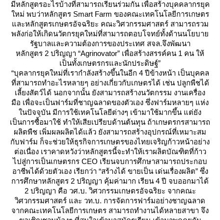
มีหลักสูตรอะไรบ้างที่สามารถเรียนร่วมกัน เพื่อสร้างบุคคลากรยุค
หม่ พบว่าหลักสูตร Smart Farm ของคณะเทคโนโลยีการเกษตร
ละหลักสูตรเกษตรอัจฉริยะ คณะวิศวกรรมศาสตร์ สามารถรวม
พลังก่อให้เกิดนวัตกรยุคใหม่ที่สามารถตอบโจทย์ทั้งด้านนโยบา
รัฐบาลและความต้องการของประเทศ สจล.จึงพัฒนา
หลักสูตร 2 ปริญญา “Agrinovator” เพื่อสร้างสรรค์คน 1 คน ให้
เป็นทั้งเกษตรกรและนักประดิษฐ์”
“บุคลากรยุคใหม่ที่เรากำลังสร้างขึ้นในอีก 4 ปีข้างหน้า เป็นบุคคล
ที่สามารถทำอะไรหลายๆ อย่างเกี่ยวกับเกษตรได้ เช่น ปลูกพืชได้
เลี้ยงสัตว์ได้ นอกจากนั้น ยังสามารถสร้างนวัตกรรม งานเครื่อง
มือ เพื่อจะเป็นฟาร์มที่ชาญฉลาดของตัวเอง ซึ่งฟาร์มหลายๆ แห่ง
นปัจจุบัน มีการใช้เทคโนโลยีต่างๆ เข้ามาใช้มากขึ้น แต่ยัง
เป็นการซื้อมาใช้ ทำให้เสียเปรียบด้านต้นทุน ถ้าเกษตรกรสามารถ
ผลิตพืช เพิ่มผลผลิตได้แล้ว ยังสามารถสร้างอุปกรณ์ที่เหมาะสม
กับฟาร์ม ก็จะช่วยให้ธุรกิจการเกษตรของไทยเจริญก้าวหน้าอย่าง
ต่อเนื่อง เราคาดหวังว่าหลักสูตรนี้จะทำให้เราผลิตบัณฑิตที่ก้าว
ไปสู่การเป็นเกษตรกร CEO เรียนจบการศึกษาสามารถประกอบ
อาชีพได้ด้วยตัวเอง เรียกว่า “สร้างได้ ขายเป็น เด่นเรื่องผลิต” ซึ่ง
การศึกษาหลักสูตร 2 ปริญญา คุ้มค่ามาก เรียน 4 ปี จบออกมาได้
2 ปริญญา คือ วศ.บ. วิศวกรรมเกษตรอัจฉริยะ จากคณะ
วิศวกรรมศาสตร์ และ วท.บ. การจัดการฟาร์มอย่างชาญฉลาด
จากคณะเทคโนโลยีการเกษตร สามารถทำงานได้หลายสาขา จึง