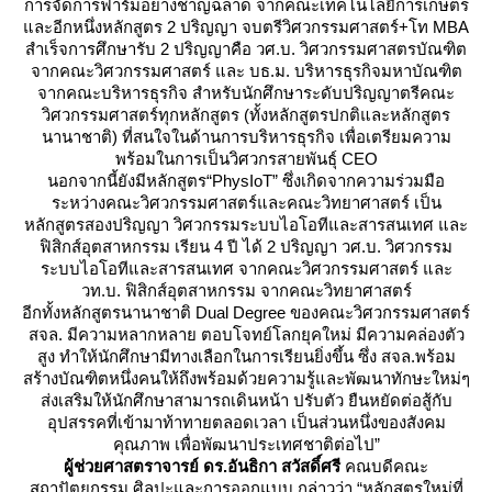
การจัดการฟาร์มอย่างชาญฉลาด จากคณะเทคโนโลยีการเกษตร
ละอีกหนึ่งหลักสูตร 2 ปริญญา จบตรีวิศวกรรมศาสตร์+โท MBA
สำเร็จการศึกษารับ 2 ปริญญาคือ วศ.บ. วิศวกรรมศาสตรบัณฑิต
จากคณะวิศวกรรมศาสตร์ และ บธ.ม. บริหารธุรกิจมหาบัณฑิต
จากคณะบริหารธุรกิจ สำหรับนักศึกษาระดับปริญญาตรีคณะ
วิศวกรรมศาสตร์ทุกหลักสูตร (ทั้งหลักสูตรปกติและหลักสูตร
นานาชาติ) ที่สนใจในด้านการบริหารธุรกิจ เพื่อเตรียมความ
พร้อมในการเป็นวิศวกรสายพันธุ์ CEO
นอกจากนี้ยังมีหลักสูตร“PhysIoT” ซึ่งเกิดจากความร่วมมือ
ระหว่างคณะวิศวกรรมศาสตร์และคณะวิทยาศาสตร์ เป็น
หลักสูตรสองปริญญา วิศวกรรมระบบไอโอทีและสารสนเทศ และ
ฟิสิกส์อุตสาหกรรม เรียน 4 ปี ได้ 2 ปริญญา วศ.บ. วิศวกรรม
ระบบไอโอทีและสารสนเทศ จากคณะวิศวกรรมศาสตร์ และ
วท.บ. ฟิสิกส์อุตสาหกรรม จากคณะวิทยาศาสตร์
อีกทั้งหลักสูตรนานาชาติ Dual Degree ของคณะวิศวกรรมศาสตร์
สจล. มีความหลากหลาย ตอบโจทย์โลกยุคใหม่ มีความคล่องตัว
สูง ทำให้นักศึกษามีทางเลือกในการเรียนยิ่งขึ้น ซึ่ง สจล.พร้อม
สร้างบัณฑิตหนึ่งคนให้ถึงพร้อมด้วยความรู้และพัฒนาทักษะใหม่ๆ
ส่งเสริมให้นักศึกษาสามารถเดินหน้า ปรับตัว ยืนหยัดต่อสู้กับ
อุปสรรคที่เข้ามาท้าทายตลอดเวลา เป็นส่วนหนึ่งของสังคม
คุณภาพ เพื่อพัฒนาประเทศชาติต่อไป”
ผู้ช่วยศาสตราจารย์
ดร.อันธิกา สวัสดิ์ศรี
คณบดีคณะ
สถาปัตยกรรม ศิลปะและการออกแบบ กล่าวว่า “หลักสูตรใหม่ที่