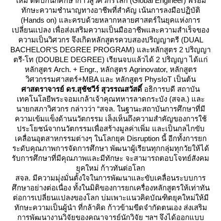
หม่ ติดปีกนักศึกษาก้าวสู่วิศวกรโลก (Global Engineer) พร้อม
ทักษะความชำนาญทางอาชีพที่สำคัญ เน้นการลงมือปฏิบัติ
(Hands on) และครบด้วยหลากหลายศาสตร์ในยุคแห่งการ
เปลี่ยนแปลง เพื่อส่งเสริมความเป็นมืออาชีพและความสำเร็จของ
ความเป็นวิศวกร จึงเกิดหลักสูตรควบสองปริญญาตรี (DUAL
BACHELOR’S DEGREE PROGRAM) และหลักสูตร 2 ปริญญา
ตรี-โท (DOUBLE DEGREE) เรียนจบแล้วได้ 2 ปริญญา ได้แก่
หลักสูตร Arch. + Engr., หลักสูตร Agrinovator, หลักสูตร
วิศวกรรมศาสตร์+MBA และ หลักสูตร PhysIoT เป็นต้น
ศาสตราจารย์ ดร.สุชัชวีร์ สุวรรณสวัสดิ์
อธิการบดี สถาบัน
เทคโนโลยีพระจอมเกล้าเจ้าคุณทหารลาดกระบัง (สจล.) และ
นายกสภาวิศวกร กล่าวว่า “สจล. ในฐานะสถาบันการศึกษาที่มี
ความเข้มแข็งด้านนวัตกรรม เล็งเห็นถึงความสำคัญของการใช้
ประโยชน์จากนวัตกรรมเพื่อสร้างมูลค่าเพิ่ม และเป็นกลไกขับ
เคลื่อนอุตสาหกรรมต่างๆ ในโลกยุค Disruption นี้ อีกทั้งการยก
ระดับคุณภาพการจัดการศึกษา พัฒนาผู้เรียนทุกกลุ่มทุกวัยให้ได้
รับการศึกษาที่มีคุณภาพและมีทักษะ จะสามารถตอบโจทย์สังคม
ุคใหม่ ก้าวทันต่อโลก
สจล. มีความมุ่งมั่นตั้งใจในการพัฒนาและขับเคลื่อนระบบการ
ศึกษาอย่างต่อเนื่อง ทั้งในมิติของการยกเครื่องหลักสูตรให้เท่าทัน
ต่อการเปลี่ยนแปลงของโลก บ่มเพาะแนวคิดบัณฑิตยุคใหม่ให้มี
ทักษะความเป็นผู้นำ ที่กล้าคิด ก้าวข้ามขีดจำกัดตนเอง ส่งเสริม
การพัฒนางานวิจัยของคณาจารย์นักวิจัย ฯลฯ จึงได้ออกแบบ