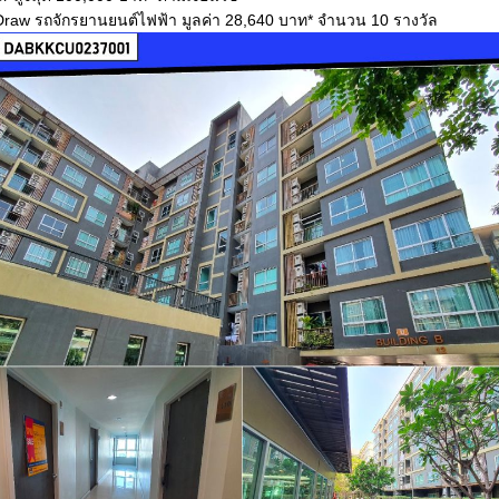
 Draw รถจักรยานยนต์ไฟฟ้า มูลค่า 28,640 บาท* จำนวน 10 รางวัล