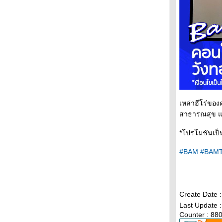
ไท
‘BAM’ คัดบ้านและคอนโดพร้อมอยู่ เสิร์ฟโปรฯ
รงดอกเบี้ย 0% นาน 2 ปี
BAM ร่วมกับสภากาชาดไทย จัดทำโครงการ
Home&Hope ต่อเนื่องปีที่ 5 มอบเงินสร้างบ้านให้
กับผู้ด้อยโอกาส
2 เดือนแรกของปี จีนเข้าไทยอันดับ 1 เกิน 1
ล้านคนแล้ว ตามด้วยมาเลเซีย และรัสเซี
TikTok ประกาศลงทุนครั้งใหญ่ในไทย สำหรับ
เหล่าฮีโร่ขอ
Data Center Hosting ในไทยมูลค่ากว่า 3 แสน
สาธารณสุข และ
ล้านบาท
คนแห่ร่วมงานอารตีไฟ หน้าองค์พระพิฆเนศปาง
*โปรโมชันเป็
เหรัมภะ คณปติ ฟีนิกซ์ ประตูน้ำ รอบต่อไป 8
มีนาคม
#BAM
#BAMT
ฟีนิกซ์ ประตูน้ำ เชิญชวนร่วมงานอารตีไฟ หน้า
องค์พระพิฆเนศปางเหรัมภะ คณปติ 22
กุมภาพันธ์นี้
้อนตำนาน “หยี่ซัง” เมนูมงคลตรุษจีน ยิ่งพุ้ยสูง
Create Date 
ิ่งเฮงปัง
Last Update 
Counter : 88
การท่องเที่ยวบาเลนเซีย (วาเลนเซีย) ชวนคน