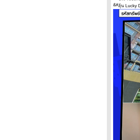
ววน. สกสว. โดย บพข. เปิดฉาก 'Make Green
ลุ้น Lucky
in Thailand'
เตรียมพบกับงาน InsureX FORUM 2025 :
Uncertainty to Transformation
ก.ล.ต.-ธปท.-คปภ. มอบประกาศนียบัตร
Finfluencer รุ่นที่1
เปิด Timeline 8 ขั้นตอน ก่อสร้างกระเช้า
ภูกระดึง สร้างเสร็จพ.ย.2570
ครงการก่อสร้างสวนสัตว์แห่งใหม่ที่รังสิตคาด
ล้วเสร็จเต็มรูปแบบปี 72
ผลสำรวจ ฮาคูโฮโด ชี้คนไทยในแต่ละภูมิภาค
มองเทศกาลสงกรานต์ที่แตกต่างกันออกไป อีสาน
ม่วนสุดในประเทศ
รถไฟ Royal Blossom พาเที่ยวกาญจนบุรี ททท.-
เมืองไทยครีเอทีฟ ชวนสัมผัสวิถีสงกรานต์มอญ
บางจาก คอร์ปอเรชั่น ร่วมส่งเสริมศิลปะ
วัฒนธรรม ประเพณีไทย งานรื่นเริงสงกรานต์
เบิกบานทั่วพระนคร
สถาบันเอเชียศึกษา จุฬา ผนึกบพข.ดันสงกรานต์
ไทยสู่ซอฟต์พาวเวอร์ระดับโลก
ททท. ดึง “ใบเฟิร์น พิมพ์ชนก” ปลุกกระแสเที่ยว