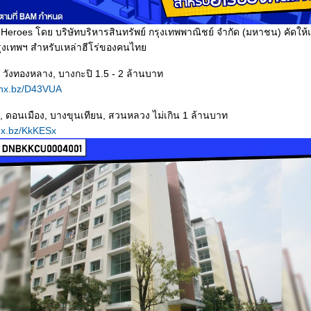
Heroes โดย บริษัทบริหารสินทรัพย์ กรุงเทพพาณิชย์ จำกัด (มหาชน) คัดให
รุงเทพฯ สำหรับเหล่าฮีโร่ของคนไท
วังทองหลาง, บางกะปิ 1.5 - 2 ล้านบาท
nx.bz/D43VUA
 ดอนเมือง, บางขุนเทียน, สวนหลวง ไม่เกิน 1 ล้านบาท
nx.bz/KkKESx