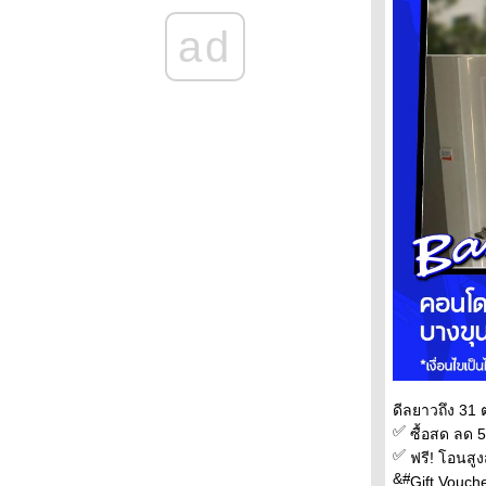
ต่อยอดข้าวแกงไทยออกไป
หากจะถามว่าข้าวแกงไทยนับเป็นอาหารไทยที่
ad
ล้ำเลิศและโด่งดังขนาดไหน
จุฬาฯ เปิดเวทีเสวนา “ข้าวแกงไทย” พร้อมโชว์
นวัตกรรม Khao Gaeng GIN-D by Chula
ร้านอุทยานข้าวแกงคว้าแชมป์สุดยอดร้านข้าว
กงแห่งประเทศไทยจัดโดยททท.และสมาคม
ภัตตาคารไท
สถาบันเอเชียศึกษา จุฬาฯ ผนึกบพข.นำเสนอข้อ
ค้นพบ “สงกรานต์ New Narrative” ยกระดับ
เทศกาลไทยสู่เทศกาลโลก
“เที่ยวไทย 50 ชุมชนศาลเจ้าจีน สุขใจเสริม
มงคล” ฉลอง 50 ปี สัมพันธ์ไทย – จีน
สวนสัตว์แห่งใหม่ “คลองหก” เปิดเฟสแรกปี 2570
ดร. ศุภวรรณ ตีระรัตน์ ผู้อำนวยการทีเส็บคน
หม่ กับวิสัยทัศน์ “Change That Matters”
“กินเป็นอยู่ดี สู้ภัยมะเร็ง” กิจกรรมให้ความรู้ด้าน
ภชนาการและการดูแลสุขภาพสำหรับผู้ป่ว
ดีลยาวถึง 31 
มะเร็ง
ซื้อสด ลด 5
“ปราการ Festival” โมเดลขับเคลื่อนเศรษฐกิจ
ฟรี! โอนสู
ด้วยงานเทศกาลโดยทีเส็บ-สมุทรปราการ
Gift Vouch