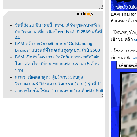
BAM Thai for 
ทำเลทองทั่วก
วันนี้ถึง 29 มีนาคมนี้! ททท. เสิร์ฟสุขครบทุกฟีล
กับ “เทศกาลเที่ยวเมืองไทย ประจำปี 2569 ครั้งที่
- โซนพญาไท, 
44”
เข้าชม คลิก
c
BAM คว้ารางวัลระดับสากล “Outstanding
Brands” แบรนด์ที่โดดเด่นสูงสุดประจำปี 2568
- โซนบางเขน,
BAM เปิดตัวโครงการ “ทรัพย์มหาชน พลัส” ต่อ
เข้าชมคลิก
c
อกาสคนไทยมีบ้าน ขยายเพดานราคา 5 ล้าน
บาท
สกสว. เปิดหลักสูตร“ผู้บริหารระดับสูง
วิทยาศาสตร์ วิจัยและนวัตกรรม (ววน.) รุ่นที่ 1”
อาหารไทยไม่ใช่แค่ “ความอร่อย” แต่คือพลัง Soft
Power ที่ส่งต่อเอกลักษณ์ วัฒนธรรม และเสน่ห์
ของชาติ
ฟรีแลนซ์อยากมีบ้าน ต้อง BAM เท่านั้น
BAM เปิดตัวโครงการ “ทรัพย์มหาชน” เพื่อบ้าน
ของคนสู้ชีวิต
ผู้ว่าททท.ชวน Food Lover ของไทยให้ช่วยกัน