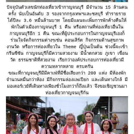
ปัจจุบันตัวเลขนักท่องเที่ยวเข้ากาญจนบุรี มีจำนวน 15 ล้านคน
ครั้ง นับเป็นอันดับ 3 รองจากกรุงเทพฯและชลบุรี ทำรายรา
ได้ปีละ 3.6 หมื่นล้านบาท โดยมีแผนจะเพิ่มการพักค้างคืนให้
พักในตัวเมืองกาญจนบุรี 1 คืน หรือสถานที่ท่องเที่ยวอื่นใน
กาญจนบุรีอีก 1 คืน ขณะที่ผู้ประกอบการในกาญจนบุรีเองก็
ร่วมใจจัดกิจกรรมต่างๆเช่น คอนเสิร์ต กิจกรรมด้านสุขภาพ
งานวัด หรือการท่องเที่ยวใน Theme ญี่ปุ่นเป็นต้น ช่วงนี้จะเข้า
กรีนซีซัน กาญจนบุรีก็มีความสวยงาม มีน้ำตกสวย ภูเขา เขื่อน
วัด ธรรมชาติที่สวยงาม เรียกว่าองค์ประกอบการท่องเที่ยวมี
ความหลากหลาย ครบครัน
ขณะที่กาญจนบุรีมีมีคาเฟ่ที่มีชื่อเสียงกว่า 200 แห่ง มีห้องพัก
จำนวนหมื่นกว่าห้อง มีกิจกรรมล่องแพเปียก และเดินทางใกล้ มี
มอเตอร์เวย์ที่เดินทางเพียงชั่วโมงกว่าก็ถึงแล้ว จึงขอเชิญชวนมา
ท่องเที่ยวกาญจนบุรีกัน