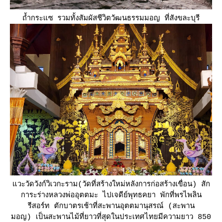
ถ้ำกระแซ รวมทั้งสัมผัสชีวิตวัฒนธรรมมอญ ที่สังขละบุรี
วะวัดวังก์วิเวกะราม(วัดที่สร้างใหม่หลังการก่อสร้างเขื่อน) สัก
การะร่างหลวงพ่ออุตตมะ ไปเจดีย์พุทธคยา พักที่พรไพลิน
รีสอร์ท ตักบาตรเช้าที่สะพานอุตตมานุสรณ์ (สะพาน
มอญ) เป็นสะพานไม้ที่ยาวที่สุดในประเทศไทยมีความยาว 850