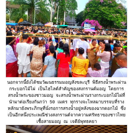
นอกจากนี้ยังได้ชมวัฒนธรรมมอญสังขละบุรี พิธีสรงน้ำพระผ่าน
กระบอกไม้ไผ่ เป็นไฮไลต์สำคัญของสงกรานต์มอญ โดยการ
สรงน้ำพระของชาวมอญ จะสรงน้ำพระผ่านรางกระบอกไม้ไผ่ที่
นำมาต่อเรียงกันกว่า 50 เมตร ทุกรางจะไหลมาบรรจบที่ราง
หลักมายังพระภิกษุที่นั่งรอการสรงน้ำอยู่หลังของฉากดอกไม้ ซึ่ง
เป็นอีกหนึ่งประเพณีช่วงสงกรานต์จากความศรัทธาของชาวไท
เชื้อสายมอญ ณ เจดีย์พุทธคยา