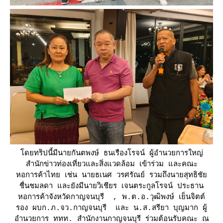
ดยทริปนี้มีนายกันตพงษ์ ธนเรืองโรจน์ ผู้อำนวยการใหญ่
สำนักข่าวท่องเที่ยวและสิ่งแวดล้อม เข้าร่วม และคณะ
หอการค้าไทย เช่น นายธเนศ วรศรัณย์ รวมถึงนายสุทธิชั
ชื่นชมลดา และยังมีนายวิเชียร เจนตระกูลโรจน์ ประธาน
หอการค้าจังหวัดกาญจนบุรี , พ.ต.อ.วุฒิพงษ์ เย็นจิตต์
รอง ผบก.ภ.จว.กาญจนบุรี และ น.ส.สรียา บุญมาก ผู้
อำนวยการ ททท. สำนักงานกาญจนบุรี ร่วมต้อนรับคณะ ณ