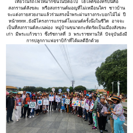
เที่ยวในรถไฟให้มากขึ้นในปีต่อไป ไฮไลต์ของทริปนี้คือ
สงกรานต์สังขละ หรือสงกรานต์มอญที่ไม่เหมือนใคร ชาวบ้าน
จะแต่งกายสวยงามแล้วร่วมสรงน้ำพระผ่านรางกระบอกไม้ไผ่ ปี
หน้าททท.ยังมีโครงการแกรนด์โมเมนต์ครั้งนึงในชีวิต อาจจะ
เป็นที่สงกรานต์สะเนพ่อง หมู่บ้านขนาดกะทัดรัดเป็นเมืองสังขละ
เก่า มีพระแก้วขาว ซึ่งรัชกาลที่ 3 พระราชทานให้ ปัจจุบันยังมี
การปลูกกาแฟอราบิก้าที่ได้ผลดีอีกด้ว