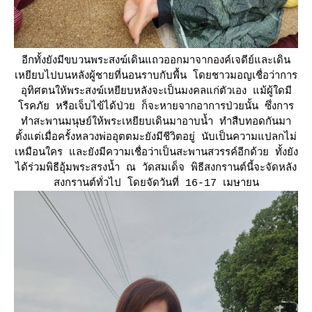
อีกทั้งยังมีขบวนพระสงฆ์เดินแถวออกมาจากองค์เจดีย์และเดิน
เหยียบไปบนหลังผู้ชายที่นอนราบกับพื้น โดยชาวมอญเชื่อว่าการ
อุทิศตนให้พระสงฆ์เหยียบหลังจะเป็นมงคลแก่ตัวเอง แม้ผู้ใดมี
รคภัย หรือเจ็บไข้ได้ป่วย ก็จะหายจากอาการป่วยนั้น ซึ่งการ
ทำสะพานมนุษย์ให้พระเหยียบเดินมาอาบน้ำ ทำสืบทอดกันมา
ตั้งแต่เมื่อครั้งหลวงพ่ออุตตมะยังมีชีวิตอยู่ นับเป็นความแปลกไม่
เหมือนใคร และยังมีความเชื่อว่าเป็นสะพานสวรรค์อีกด้วย ทั้งยัง
ได้ร่วมพิธีอุ้มพระสรงน้ำ ณ วัดสมเด็จ พิธีสงกรานต์นี้จะจัดหลัง
สงกรานต์ทั่วไป โดยจัดวันที่ 16-17 เมษายน