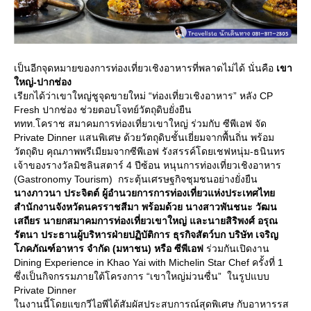
เป็นอีกจุดหมายของการท่องเที่ยวเชิงอาหารที่พลาดไม่ได้ นั่นคือ
เขา
หญ่-ปากช่อง
เรียกได้ว่าเขาใหญ่ชูจุดขายใหม่ “ท่องเที่ยวเชิงอาหาร” หลัง CP
Fresh ปากช่อง ช่วยตอบโจทย์วัตถุดิบยั่งยืน
ททท.โคราช สมาคมการท่องเที่ยวเขาใหญ่ ร่วมกับ ซีพีเอฟ จัด
Private Dinner แสนพิเศษ ด้วยวัตถุดิบชั้นเยี่ยมจากพื้นถิ่น พร้อม
วัตถุดิบ คุณภาพพรีเมียมจากซีพีเอฟ รังสรรค์โดยเชฟหนุ่ม-ธนินทร
เจ้าของรางวัลมิชลินสตาร์ 4 ปีซ้อน หนุนการท่องเที่ยวเชิงอาหาร
(Gastronomy Tourism) กระตุ้นเศรษฐกิจชุมชนอย่างยั่งยืน
นางภาวนา ประจิตต์ ผู้อำนวยการการท่องเที่ยวแห่งประเทศไท
สำนักงานจังหวัดนครราชสีมา พร้อมด้วย นางสาวพันชนะ วัฒน
เสถียร นายกสมาคมการท่องเที่ยวเขาใหญ่ และนายสิริพงศ์ อรุณ
รัตนา ประธานผู้บริหารฝ่ายปฏิบัติการ ธุรกิจสัตว์บก บริษัท เจริญ
ภคภัณฑ์อาหาร จำกัด (มหาชน) หรือ ซีพีเอฟ
ร่วมกันเปิดงาน
Dining Experience in Khao Yai with Michelin Star Chef ครั้งที่ 1
ซึ่งเป็นกิจกรรมภายใต้โครงการ “เขาใหญ่ม่วนซื่น” ในรูปแบบ
Private Dinner
นงานนี้โดยแขกวีไอพีได้สัมผัสประสบการณ์สุดพิเศษ กับอาหารรส