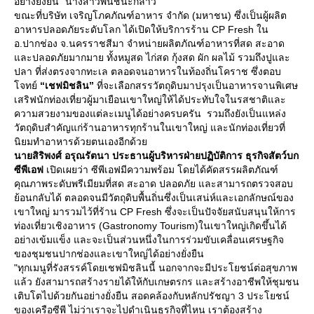
อย่างยั่งยืน" นางสาวพันชนะกล่าว
ขณะที่บริษัท เจริญโภคภัณฑ์อาหาร จำกัด (มหาชน) ซึ่งเป็นผู้ผลิต
อาหารปลอดภัยระดับโลก ได้เปิดให้บริการร้าน CP Fresh ใน
อ.ปากช่อง จ.นครราชสีมา จำหน่ายผลิตภัณฑ์อาหารที่สด สะอาด
ละปลอดภัยมากมาย ทั้งหมูสด ไก่สด กุ้งสด ผัก ผลไม้ รวมถึงปูและ
ปลา ที่ส่งตรงจากทะเล ตลอดจนอาหารในท้องถิ่นโคราช ซึ่งตอบ
จทย์
“เชฟมิชลิน”
ที่จะเลือกสรรวัตถุดิบมาปรุงเป็นอาหารจานพิเศษ
เสริฟนักท่องเที่ยวผู้มาเยือนเขาใหญ่ให้ได้ประทับใจในรสชาติและ
ความสวยงามของแต่ละเมนูได้อย่างครบครัน รวมถึงยังเป็นแหล่ง
วัตถุดิบสำคัญแก่ร้านอาหารทุกร้านในเขาใหญ่ และนักท่องเที่ยวที่
นิยมทำอาหารด้วยตนเองอีกด้ว
นายสิริพงศ์ อรุณรัตนา ประธานผู้บริหารฝ่ายปฏิบัติการ ธุรกิจสัตว์บก
ซีพีเอฟ
เปิดเผยว่า ซีพีเอฟมีความพร้อม โดยได้คัดสรรผลิตภัณฑ์
คุณภาพระดับพรีเมียมที่สด สะอาด ปลอดภัย และสามารถตรวจสอบ
้อนกลับได้ ตลอดจนมีวัตถุดิบพื้นถิ่นซึ่งเป็นเสน่ห์และเอกลักษณ์ของ
เขาใหญ่ มารวมไว้ที่ร้าน CP Fresh ซึ่งจะเป็นปัจจัยสนับสนุนให้การ
ท่องเที่ยวเชิงอาหาร (Gastronomy Tourism)ในเขาใหญ่เกิดขึ้นได้
อย่างเข้มแข็ง และจะเป็นส่วนหนึ่งในการร่วมขับเคลื่อนเศรษฐกิจ
ของชุมชนปากช่องและเขาใหญ่ได้อย่างยั่งยืน
"ทุกเมนูที่รังสรรค์โดยเชฟมิชลินนี้ นอกจากจะมีประโยชน์ต่อสุขภาพ
ล้ว ยังสามารถสร้างรายได้ให้กับเกษตรกร และสร้างอาชีพให้ชุมชน
เติบโตไปด้วยกันอย่างยั่งยืน สอดคล้องกับหลักปรัชญา 3 ประโยชน์
ของเครือซีพี ไม่ว่าเราจะไปดำเนินธุรกิจที่ไหน เราต้องสร้าง