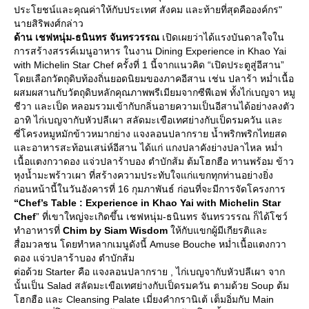
ประโยชน์และคุณค่าให้กับประเทศ สังคม และท้ายที่สุดคือองค์กร"
นายสิริพงศ์กล่าว
ด้าน เชฟหนุ่ม-ธนินทร จันทรวรรณ
เปิดเผยว่าได้แรงบันดาลใจใน
การสร้างสรรค์เมนูอาหาร ในงาน Dining Experience in Khao Yai
with Michelin Star Chef ครั้งที่ 1 นี้จากแนวคิด “เปิดประตูสู่อีสาน”
ดยเลือกวัตถุดิบท้องถิ่นยอดนิยมของภาคอีสาน เช่น ปลาร้า หม่ำเนื้อ
ผสมผสานกับวัตถุดิบหลักคุณภาพพรีเมียมจากซีพีเอฟ ทั้งไก่เบญจา หมู
ชีวา และเป็ด หลอมรวมเข้ากับกลิ่นอายความเป็นอีสานได้อย่างลงตัว
อาทิ ไก่เบญจากับหัวปลีเผา สลัดมะเขือเทศย่างกับเป็ดรมควัน และ
ซี่โครงหมูหมักข้าวหมากย่าง แจงลอนปลากราย น้ำพริกพริกไทยสด
ละอาหารสะท้อนเสน่ห์อีสาน ได้แก่ แกงปลาคังย่างปลาไหล หม่ำ
เนื้อแตงกวาดอง แจ่วปลาร้าบอง ตำบักส้ม ต้มโฮกฮือ ทานพร้อม ข้าว
หุงน้ำมะพร้าวเผา ที่สร้างความประทับใจแก่แขกทุกท่านอย่างยิ่ง
ก่อนหน้านี้ในวันอังคารที่ 16 กุมภาพันธ์ ก่อนที่จะมีการจัดโครงการ
“Chef’s Table : Experience in Khao Yai with Michelin Star
Chef
” ที่เขาใหญ่จะเกิดขึ้น เชฟหนุ่ม-ธนินทร จันทรวรรณ ก็ได้โชว์
ทำอาหารที่
Chim by Siam Wisdom
ห้กับแขกผู้มีเกียรติและ
สื่อมวลชน โดยทำหลากเมนูดังนี้ Amuse Bouche หม่ำเนื้อแตงกวา
ดอง แจ่วปลาร้าบอง ตำบักส้ม
ต่อด้วย Starter คือ แจงลอนปลากราย , ไก่เบญจากับหัวปลีเผา จาก
นั้นเป็น Salad สลัดมะเขือเทศย่างกับเป็ดรมควัน ตามด้วย Soup ต้ม
ฮกฮือ และ Cleansing Palate เมี่ยงคำกรานิเต้ เต็มอิ่มกับ Main