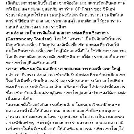
เลิศที่ปรุงจากวัตถุดิบชั้นเยี่ยม จากท้องถิ่น ผสมผสานวัตถุดิบคุณภาพ
พรีเมียม สด สะอาด ปลอดภัย จากร้าน CP Fresh ของ ซีพีเอฟ
รังสรรค์เมนูสุดล้ำโดย เชฟหนุ่ม-ธนินทร จันทรวรรณ เชฟมิชลินส
ตาร์ 4 ปีซ้อน ท่ามกลางบรรยากาศสุดโรแมนติก ณ ไร่องุ่นกราน-
มอนเต้ อ.ปากช่อง จ.นครราชสีมา
งานดังกล่าวเป็นการจัดในลักษณะการท่องเที่ยวเชิงอาหาร
(
Gastronomy Tourism)
ดยใช้ “อาหาร” เป็นปัจจัยหลักในการ
ดึงดูดนักท่องเที่ยว มีวัตถุประสงค์เพื่อเชื้อเชิญนักท่องเที่ยวไทยให้
สนใจเดินทางท่องเที่ยวเขาใหญ่ได้ตลอดทั้งปี ไม่ใช่เพียงบางเทศกาล
ดยมีจุดขายคืออาหารระดับเชฟมิชลิน ภายใต้บรรยากาศเย็นสบา
ของเขาใหญ่ที่สดชื่นตลอดปี
นางสาวพันชนะ วัฒนเสถียร นายกสมาคมการท่องเที่ยวเขาใหญ่
กล่าวว่า กิจกรรมดังกล่าวจะช่วยเปิดรับนักท่องเที่ยวเข้ามาเยือนเขา
หญ่ได้เพิ่มขึ้น นับเป็นการสร้างสรรค์ประสบการณ์แปลกใหม่ที่นัก
ท่องเที่ยวจะประทับใจและกลับมาเยือนเขาใหญ่ได้บ่อยเท่าที่ต้องการ
ซึ่งจะช่วยขับเคลื่อนเศรษฐกิจของเขาใหญ่และอ.ปากช่องได้อย่างต่อ
เนื่องและยั่งยืน
"สมาคมฯตั้งใจจะจัดกิจกรรมนี้ทุกเดือน โดยหมุนเวียนเปลี่ยนเชฟ
ละสถานที่ เพื่อให้เกิดความหลากหลายและเข้าถึงชุมชนทุกภาค
ส่วน ความร่วมแรงร่วมใจของทุกหน่วยงานไม่ว่าจะเป็นภาคเอกชน
อย่างซีพีเอฟ ทรู ชมรมผู้ประกอบการร้านอาหารปากช่อง และภาคี
เครือข่ายในพื้นที่เช่นนี้ จะทำให้เกิดพัฒนาการท่องเที่ยวเขาใหญ่ได้