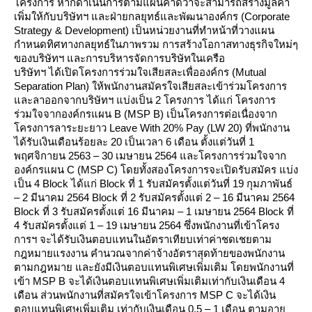
ครงการ หากดำเนินการตามแผนคาดว่าจะสามารถสร้างมูลค่า
เพิ่มให้กับบริษัทฯ และฝ่ายกลยุทธ์และพัฒนาองค์กร (Corporate
Strategy & Development) เป็นหน่วยงานที่ทำหน้าที่วางแผน
กำหนดทิศทางกลยุทธ์ในภาพรวม การสร้างโอกาสทางธุรกิจใหม่ๆ
ของบริษัทฯ และการบริหารจัดการบริษัทในเครือ
บริษัทฯ ได้เปิดโครงการร่วมใจเสียสละเพื่อองค์กร (Mutual
Separation Plan) ให้พนักงานสมัครใจเสียสละเข้าร่วมโครงการ
ละลาออกจากบริษัทฯ แบ่งเป็น 2 โครงการ ได้แก่ โครงการ
ร่วมใจจากองค์กรแผน B (MSP B) เป็นโครงการต่อเนื่องจาก
ครงการลาระยะยาว Leave With 20% Pay (LW 20) ที่พนักงาน
ได้รับเงินเดือนร้อยละ 20 เป็นเวลา 6 เดือน ตั้งแต่วันที่ 1
พฤศจิกายน 2563 – 30 เมษายน 2564 และโครงการร่วมใจจาก
องค์กรแผน C (MSP C) โดยทั้งสองโครงการจะเปิดรับสมัคร แบ่ง
เป็น 4 Block ได้แก่ Block ที่ 1 รับสมัครตั้งแต่วันที่ 19 กุมภาพันธ์
– 2 มีนาคม 2564 Block ที่ 2 รับสมัครตั้งแต่ 2 – 16 มีนาคม 2564
Block ที่ 3 รับสมัครตั้งแต่ 16 มีนาคม – 1 เมษายน 2564 Block ที่
4 รับสมัครตั้งแต่ 1 – 19 เมษายน 2564 ซึ่งพนักงานที่เข้าโครง
การฯ จะได้รับเงินตอบแทนในอัตราเทียบเท่าค่าชดเชยตาม
กฎหมายแรงงาน คำนวณจากค่าจ้างอัตราสุดท้ายของพนักงาน
ตามกฎหมาย และยังมีเงินตอบแทนพิเศษเพิ่มเติม โดยพนักงานที่
เข้า MSP B จะได้เงินตอบแทนพิเศษเพิ่มเติมเท่ากับเงินเดือน 4
เดือน ส่วนพนักงานที่สมัครใจเข้าโครงการ MSP C จะได้เงิน
ตอบแทนพิเศษเพิ่มเติม เท่ากับเงินเดือน 0.5 – 1 เดือน ตามอายุ