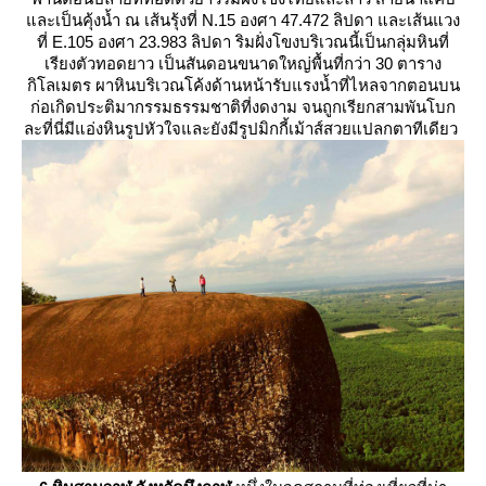
ละเป็นคุ้งน้ำ ณ เส้นรุ้งที่ N.15 องศา 47.472 ลิปดา และเส้นแวง
ที่ E.105 องศา 23.983 ลิปดา ริมฝั่งโขงบริเวณนี้เป็นกลุ่มหินที่
เรียงตัวทอดยาว เป็นสันดอนขนาดใหญ่พื้นที่กว่า 30 ตาราง
กิโลเมตร ผาหินบริเวณโค้งด้านหน้ารับแรงน้ำที่ไหลจากตอนบน
ก่อเกิดประติมากรรมธรรมชาติที่งดงาม จนถูกเรียกสามพันโบก
ละที่นี่มีแอ่งหินรูปหัวใจและยังมีรูปมิกกี้เม้าส์สวยแปลกตาทีเดียว