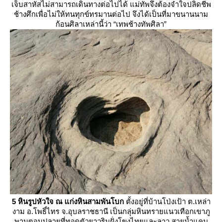
เจ็บสาหัสไม่สามารถเดินทางต่อไปได้ แม่ทัพจึงต้องจำใจปลิดชีพ
ช้างศึกเพื่อไม่ให้ทนทุกข์ทรมานต่อไป จึงได้เป็นที่มาขนานนาม
ก้อนศิลาเหล่านี้ว่า “เทพช้างทัพศิลา”
5
หินรูปหัวใจ ณ แก่งหินสามพันโบก
ตั้งอยู่ที่บ้านโป่งเป้า ต.เหล่า
งาม อ.โพธิ์ไทร จ.อุบลราชธานี เป็นกลุ่มหินทรายแนวเทือกเขาภู
พานตอนปลายที่ทอดตัวยาวริมฝั่งโขงไทยและลาว สายน้ำแคบ