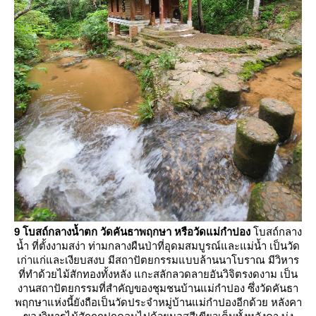
9 โบสถ์กลางน้ำตก วัดคันธาพฤกษา หรือวัดแม่กำปอง
บสถ์กลาง
น้ำ ที่ตั้งงามสง่า ท่ามกลางผืนป่าที่อุดมสมบูรณ์และแม่น้ำ เป็นวัด
เก่าแก่และเงียบสงบ มีสถาปัตยกรรมแบบล้านนาโบราณ มีวิหาร
ที่ทำด้วยไม้สักทองทั้งหลัง แกะสลักลวดลายอันวิจิตรงดงาม เป็น
งานสถาปัตยกรรมที่สำคัญของชุมชนบ้านแม่กำปอง ซึ่งวัดคันธา
พฤกษาแห่งนี้ยังถือเป็นวัดประจำหมู่บ้านแม่กำปองอีกด้วย หลังคา