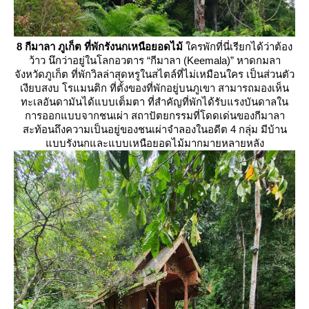
8 กีมาลา ภูเก็ต ที่พักรังนกเหนือยอดไม้
ครพักที่นี่เรียกได้ว่าต้อง
ว้าว นึกว่าอยู่ในโลกอวตาร “กีมาลา (Keemala)” หาดกมลา
จังหวัดภูเก็ต ที่พักวิลล่าสุดหรูในสไตล์ที่ไม่เหมือนใคร เป็นส่วนตัว
เงียบสงบ โรแมนติก ที่ตั้งของที่พักอยู่บนภูเขา สามารถมองเห็น
ทะเลอันดามันได้แบบเต็มตา ที่สำคัญที่พักได้รับแรงบันดาลใน
การออกแบบจากชนเผ่า สถาปัตยกรรมที่โดดเด่นของกีมาลา
สะท้อนถึงความเป็นอยู่ของชนเผ่าจำลองในอดีต 4 กลุ่ม มีบ้าน
บบรังนกและแบบเหนือยอดไม้มากมายหลายหลัง