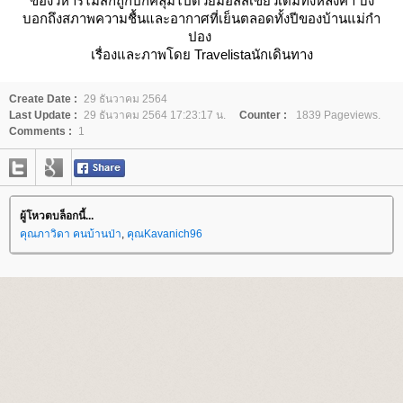
ของวิหารไม้สักถูกปกคลุมไปด้วยมอสสีเขียวเต็มทั้งหลังคา บ่ง
บอกถึงสภาพความชื้นและอากาศที่เย็นตลอดทั้งปีของบ้านแม่กำ
ปอง
เรื่องและภาพโดย Travelistaนักเดินทาง
Create Date :
29 ธันวาคม 2564
Last Update :
29 ธันวาคม 2564 17:23:17 น.
Counter :
1839 Pageviews.
Comments :
1
ผู้โหวตบล็อกนี้...
คุณภาวิดา คนบ้านป่า
,
คุณKavanich96