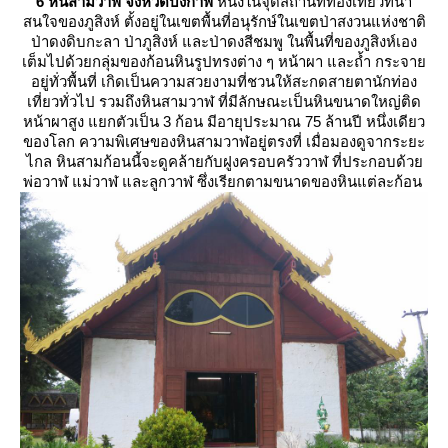
6 หินสามวาฬ จังหวัดบึงกาฬ
หนึ่งในจุดสถานที่ท่องเที่ยวที่น่า
สนใจของภูสิงห์ ตั้งอยู่ในเขตพื้นที่อนุรักษ์ในเขตป่าสงวนแห่งชาติ
ป่าดงดิบกะลา ป่าภูสิงห์ และป่าดงสีชมพู ในพื้นที่ของภูสิงห์เอง
เต็มไปด้วยกลุ่มของก้อนหินรูปทรงต่าง ๆ หน้าผา และถ้ำ กระจา
อยู่ทั่วพื้นที่ เกิดเป็นความสวยงามที่ชวนให้สะกดสายตานักท่อง
เที่ยวทั่วไป รวมถึงหินสามวาฬ ที่มีลักษณะเป็นหินขนาดใหญ่ติด
หน้าผาสูง แยกตัวเป็น 3 ก้อน มีอายุประมาณ 75 ล้านปี หนึ่งเดียว
ของโลก ความพิเศษของหินสามวาฬอยู่ตรงที่ เมื่อมองดูจากระยะ
ไกล หินสามก้อนนี้จะดูคล้ายกับฝูงครอบครัววาฬ ที่ประกอบด้ว
พ่อวาฬ แม่วาฬ และลูกวาฬ ซึ่งเรียกตามขนาดของหินแต่ละก้อน