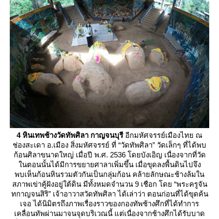
4 หินเทพช้างวัดทัพศิลา กาญจนบุรี
อีกมหัศจรรย์เมืองไทย ณ
ช่องสะเดา อ.เมือง สิ่งมหัศจรรย์ ที่ “วัดทัพศิลา” วัดเล็กๆ ที่ได้พบ
ก้อนศิลาขนาดใหญ่ เมื่อปี พ.ศ. 2536 โดยบังเอิญ เนื่องจากที่วัด
นตอนนั้นได้มีการขยายศาลาเพิ่มขึ้น เมื่อขุดลงพื้นดินไปจึง
พบเห็นก้อนหินรวมตัวกันเป็นกลุ่มก้อน คล้ายลักษณะช้างล้มใน
สภาพเข่าคู้ฝังอยู่ใต้ดิน มีทั้งหมดจำนวน 9 เชือก โดย “พระครูจัน
ทกาญจนสิริ” เจ้าอาวาสวัดทัพศิลา ได้เล่าว่า ตอนก่อนที่ได้ขุดค้น
เจอ ได้นิมิตรถึงภาพเรื่องราวของกองทัพช้างศึกที่ได้ทำการ
เคลื่อนทัพผ่านมาจนจุดบริเวณนี้ แต่เนื่องจากช้างศึกได้รับบาด