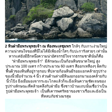
2 หินฝ่ามือพระพุทธเจ้า ณ ท้องทะเลชุมพร
กล้ๆ กับเกาะง่ามใหญ่
ความน่าสนใจของที่นี่ไม่ได้มีเพียงน้ำใสๆ กับปะการังสวยๆ เท่านั้น
หากแต่ยังมีอีกหนึ่งความน่าอัศจรรย์ใจจากธรรมชาตินั่นก็คือ
“ฝ่ามือพระพุทธเจ้า” มีลักษณะเป็นก้อนหินขนาดใหญ่ สูง
ประมาณ 100 เมตร กว้างประมาณ 60 เมตร สีออกเหลืองๆ ผิดกับ
พื้นผิวของหินที่อยู่รายรอบ ที่ปลายก้อนหินมีรอยแยกคล้ายรูปร่าง
ของนิ้วมือจำนวน 4 นิ้ว ส่วนด้านล่างมีหินงอกออกมามองคล้ายกับ
นิ้วโป้ง ยิ่งเมื่อมองจากระยะไกลแล้วก็จะยิ่งเห็นความชัดเจนของ
รูปร่างลักษณะที่คล้ายคลึงกับฝ่ามือ ซึ่งชาวบ้านแถบนั้นเชื่อว่าเป็น
รูปฝ่ามือพระพุทธเจ้า เป็นที่เคารพศรัทธาของชาวเรือและยังเป็น
ที่หลบภัยช่วงมรสุม