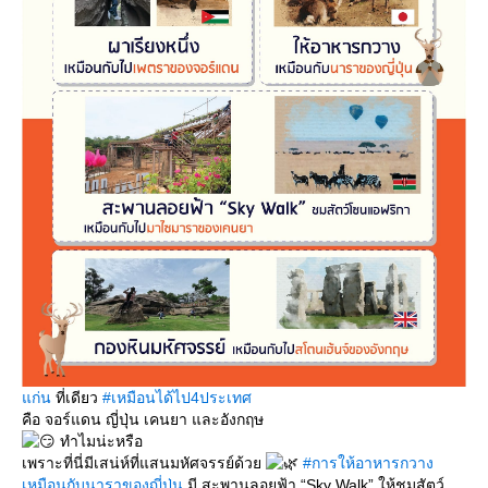
ก่น
ที่เดียว
#เหมือนได้ไป4ประเทศ
คือ จอร์แดน ญี่ปุ่น เคนยา และอังกฤษ
ทำไมน่ะหรือ
เพราะที่นี่มีเสน่ห์ที่แสนมหัศจรรย์ด้ว
#การให้อาหารกวาง
เหมือนกับนาราของญี่ปุ่น
มี สะพานลอยฟ้า “Sky Walk” ให้ชมสัตว์