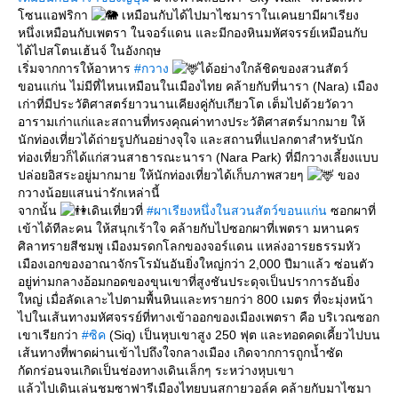
ซนแอฟริกา
เหมือนกับได้ไปมาไซมาราในเคนยามีผาเรียง
หนึ่งเหมือนกับเพตรา ในจอร์แดน และมีกองหินมหัศจรรย์เหมือนกับ
ได้ไปสโตนเฮ้นจ์ ในอังกฤษ
เริ่มจากการให้อาหาร
#กวาง
ได้อย่างใกล้ชิดของสวนสัตว์
ขอนแก่น ไม่มีที่ไหนเหมือนในเมืองไทย คล้ายกับที่นารา (Nara) เมือง
เก่าที่มีประวัติศาสตร์ยาวนานเคียงคู่กับเกียวโต เต็มไปด้วยวัดวา
อารามเก่าแก่และสถานที่ทรงคุณค่าทางประวัติศาสตร์มากมาย ให้
นักท่องเที่ยวได้ถ่ายรูปกันอย่างจุใจ และสถานที่แปลกตาสำหรับนัก
ท่องเที่ยวก็ได้แก่สวนสาธารณะนารา (Nara Park) ที่มีกวางเลี้ยงแบบ
ปล่อยอิสระอยู่มากมาย ให้นักท่องเที่ยวได้เก็บภาพสวยๆ
ของ
กวางน้อยแสนน่ารักเหล่านี้
จากนั้น
เดินเที่ยวที่
#ผาเรียงหนึ่งในสวนสัตว์ขอนแก่น
ซอกผาที่
เข้าได้ทีละคน ให้สนุกเร้าใจ คล้ายกับไปซอกผาที่เพตรา มหานคร
ศิลาทรายสีชมพู เมืองมรดกโลกของจอร์แดน แหล่งอารยธรรมหัว
เมืองเอกของอาณาจักรโรมันอันยิ่งใหญ่กว่า 2,000 ปีมาแล้ว ซ่อนตัว
อยู่ท่ามกลางอ้อมกอดของขุนเขาที่สูงชันประดุจเป็นปราการอันยิ่ง
หญ่ เมื่อลัดเลาะไปตามพื้นหินและทรายกว่า 800 เมตร ที่จะมุ่งหน้า
ไปในเส้นทางมหัศจรรย์ที่ทางเข้าออกของเมืองเพตรา คือ บริเวณซอก
เขาเรียกว่า
#ซิค
(Siq) เป็นหุบเขาสูง 250 ฟุต และทอดคดเคี้ยวไปบน
เส้นทางที่พาดผ่านเข้าไปถึงใจกลางเมือง เกิดจากการถูกน้ำซัด
กัดกร่อนจนเกิดเป็นช่องทางเดินเล็กๆ ระหว่างหุบเขา
ล้วไปเดินเล่นชมซาฟารีเมืองไทยบนสกายวอล์ค คล้ายกับมาไซมา