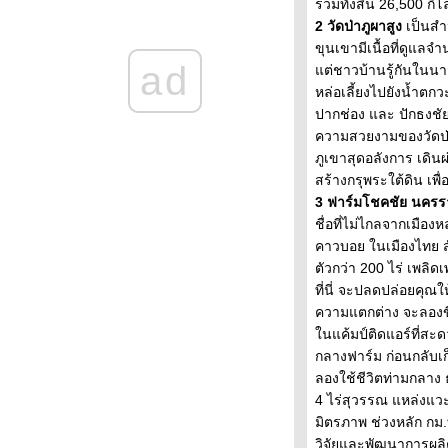
ฟรีแลนซ์อยากมีบ้าน ต้อง BAM เท่านั้น
รวมทั้งสิ้น 26,500 กิโ
BAM เปิดตัวโครงการ “ทรัพย์มหาชน”
2 วัดป่าภูผาสูง
เป็นสำ
เพื่อบ้านของคนสู้ชีวิต
ขุนเขามีเนื้อที่ดูแลจำ
ad
ผู้ว่าททท.ชวน Food Lover ของไทยให้
ต่ชาวบ้านรู้กันในนาม
ช่วยกันต่อยอดข้าวแกงไทยออกไป
หล่อเลี้ยงไปยังน้ำตกวะ
หากจะถามว่าข้าวแกงไทยนับเป็นอาหาร
ปากช่อง และ ปักธงช
ไทยที่ล้ำเลิศและโด่งดังขนาดไหน
ความสวยงามของวัดป่าแห
จุฬาฯ เปิดเวทีเสวนา “ข้าวแกงไทย”
ภูเขาสุดอลังการ เดิน
พร้อมโชว์นวัตกรรม Khao Gaeng GIN-
สร้างกรุพระใต้ดิน เพื
D by Chula
3 ฟาร์มโชคชัย นครรา
ร้านอุทยานข้าวแกงคว้าแชมป์สุดยอด
ชื่อที่ไม่ไกลจากเมือ
ร้านข้าวแกงแห่งประเทศไทยจัดโด
คาวบอย ในเมืองไทย 
ททท.และสมาคมภัตตาคารไท
ตัวกว่า 200 ไร่ เพลิ
สถาบันเอเชียศึกษา จุฬาฯ ผนึกบพข.นำ
ที่นี่ จะปลดปล่อยคุณใ
เสนอข้อค้นพบ “สงกรานต์ New
ความแตกต่าง จะลองขี
Narrative” ยกระดับเทศกาลไทยสู่
นแค้มป์ติดแอร์ที่สะด
เทศกาลโลก
กลางฟาร์ม ก่อนกลับเก
“เที่ยวไทย 50 ชุมชนศาลเจ้าจีน สุขใจ
ลองใช้ชีวิตท่ามกลาง ธ
เสริมมงคล” ฉลอง 50 ปี สัมพันธ์ไทย –
4 ไร่สุวรรณ แหล่งแวะ
จีน
มิตรภาพ ช่วงหลัก กม.ท
สวนสัตว์แห่งใหม่ “คลองหก” เปิดเฟส
วิจัยและพัฒนาการผลิ