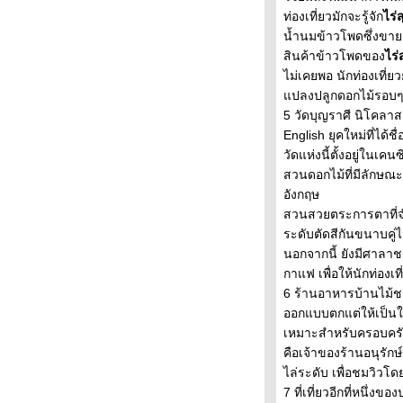
รกปี 2570
ท่องเที่ยวมักจะรู้จัก
ไร่
ดร. ศุภวรรณ ตีระรัตน์ ผู้อำนวยการที
น้ำนมข้าวโพดซึ่งขาย
เส็บคนใหม่ กับวิสัยทัศน์ “Change That
สินค้าข้าวโพดของ
ไร
Matters”
ไม่เคยพอ นักท่องเที่
“กินเป็นอยู่ดี สู้ภัยมะเร็ง” กิจกรรมให้
ปลงปลูกดอกไม้รอบๆ
ความรู้ด้านโภชนาการและการดูแล
5 วัดบุญราศี นิโคลา
สุขภาพสำหรับผู้ป่วยมะเร็ง
English ยุคใหม่ที่ได
“ปราการ Festival” โมเดลขับเคลื่อน
วัดแห่งนี้ตั้งอยู่ใน
เศรษฐกิจด้วยงานเทศกาลโดยทีเส็บ-
สวนดอกไม้ที่มีลักษณ
สมุทรปราการ
อังกฤษ
ววน. สกสว. โดย บพข. เปิดฉาก 'Make
สวนสวยตระการตาที่จำ
Green in Thailand'
ระดับตัดสีกันขนาบค
เตรียมพบกับงาน InsureX FORUM
2025 : Uncertainty to Transformation
นอกจากนี้ ยังมีศาล
ก.ล.ต.-ธปท.-คปภ. มอบประกาศนียบัตร
กาแฟ เพื่อให้นักท่อ
Finfluencer รุ่นที่1
6 ร้านอาหารบ้านไม้ชา
เปิด Timeline 8 ขั้นตอน ก่อสร้าง
ออกแบบตกแต่ให้เป็นใ
กระเช้าภูกระดึง สร้างเสร็จพ.ย.2570
เหมาะสำหรับครอบครัว
ครงการก่อสร้างสวนสัตว์แห่งใหม่ที่
คือเจ้าของร้านอนุรัก
รังสิตคาดแล้วเสร็จเต็มรูปแบบปี 72
ไล่ระดับ เพื่อชมวิ
ผลสำรวจ ฮาคูโฮโด ชี้คนไทยในแต่ละ
7 ที่เที่ยวอีกที่หนึ่ง