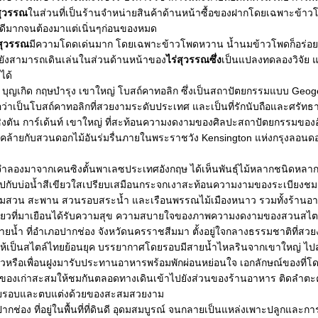
สุวรรณ
นส่วนที่เป็นร้านจำหน่ายสินค้าด้านหน้าซื้อของฝากโดยเฉพาะข้
ดีมากจนต้องมาแต่เนิ่นๆก่อนของหมด
่สุวรรณ
มีความโดดเด่นมาก โดยเฉพาะข้าวโพดหวาน น้ำนมข้าวโพดก็อร่อ
ยวยังสามารถเดินเล่นในส่วนด้านหน้าของ
ไร่สุวรรณซึ่ง
เป็นแปลงทดลองวิจัย 
ได้
ส บุญเกิด กฤษบำรุง เขาใหญ่ โบสถ์คาทอลิก ซึ่งเป็นสถาปัตยกรรมแบบ Geog
้ชื่อว่าเป็นโบสถ์คาทอลิกที่สวยงามระดับประเทศ และเป็นที่รักนับถือและศรัท
เคนซิงตัน การ์เด้นท์ เขาใหญ่ ที่สะท้อนความงดงามของศิลปะสถาปัตยกรรมของ
ะคล้ายกับสวนดอกไม้อันร่มรื่นภายในพระราชวัง Kensington แห่งกรุงลอน
ลองมาจากเคนซิงตั้นพาเลซประเทศอังกฤษ ได้เห็นพันธุ์ไม้หลากชนิดหลากสีส
ู่ไปกับบ่อน้ำสีเขียวใสเปรียบเสมือนกระจกเงาสะท้อนความงามของระเบีย
าชมสวน สะพาน สวนรอบสระน้ำ และเรือนพรรณไม้เมืองหนาว รวมทั้งร้านอา
งเที่ยวที่มาเยือนได้รับความสุข ความสบายใจของภาพความงดงามของสวนสไตล์
ยน้ำ ที่อำเภอปากช่อง จังหวัดนครราชสีมมา ตั้งอยู่ใจกลางธรรมชาติที่สว
ห้เป็นสไตล์ไทยย้อนยุค บรรยากาศโดยรอบมีสายน้ำไหลรินจากเขาใหญ่ ไปส
หรือเพื่อนฝูงมารับประทานอาหารพร้อมพักผ่อนหย่อนใจ เอกลักษณ์ของที่โดดเ
ษ์ของเก่าสะสมให้ชมกันตลอดทางเดินเข้าไปยังส่วนของร้านอาหาร ติดลำตะคอง
วโดยรอบและตบแต่งด้วยของสะสมสวยงาม
ของปากช่อง ที่อยู่ในพื้นที่ที่ดินดี อุดมสมบูรณ์ จนกลายเป็นแหล่งเพาะปลูกและ