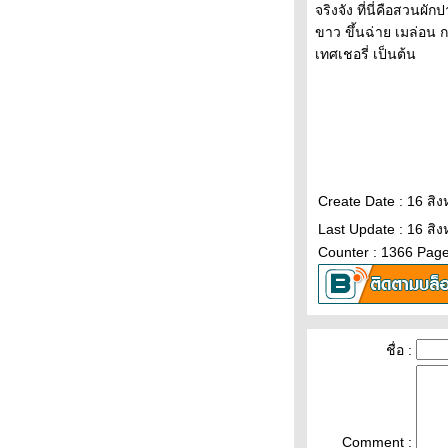
ภูมิภาคมองเทศกาลสงกรานต์ที่แตกต่าง
จริงจัง ที่นี่คือสวนผ
กันออกไป อีสานม่วนสุดในประเทศ
ขาว ขึ้นฉ่าย เมล่อน 
รถไฟ Royal Blossom พาเที่ยว
เทศเชอรี่ เป็นต้น
กาญจนบุรี ททท.-เมืองไทยครีเอทีฟ ชวน
สัมผัสวิถีสงกรานต์มอญ
บางจาก คอร์ปอเรชั่น ร่วมส่งเสริมศิลปะ
วัฒนธรรม ประเพณีไทย งานรื่นเริง
สงกรานต์ เบิกบานทั่วพระนคร
สถาบันเอเชียศึกษา จุฬา ผนึกบพข.ดัน
Create Date : 16 สิ
สงกรานต์ไทยสู่ซอฟต์พาวเวอร์ระดับ
ลก
Last Update : 16 สิ
ททท. ดึง “ใบเฟิร์น พิมพ์ชนก” ปลุก
Counter : 1366 Page
กระแสเที่ยวไท
‘BAM’ คัดบ้านและคอนโดพร้อมอยู่ เสิร์ฟ
ปรฯ แรงดอกเบี้ย 0% นาน 2 ปี
BAM ร่วมกับสภากาชาดไทย จัดทำ
ชื่อ :
ครงการ Home&Hope ต่อเนื่องปีที่ 5
มอบเงินสร้างบ้านให้กับผู้ด้อยโอกาส
2 เดือนแรกของปี จีนเข้าไทยอันดับ 1
เกิน 1 ล้านคนแล้ว ตามด้วยมาเลเซี
Comment :
ละรัสเซี