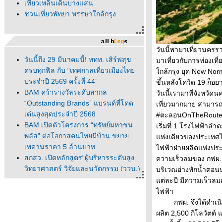
เที่ยวเพลินเดินบางแสน
ชวนเที่ยวพัทยา หรรษาใกล้กรุง
วันนี้พามาเที่ยวนครร
วันนี้ถึง 29 มีนาคมนี้! ททท. เสิร์ฟสุข
มาเที่ยวกับการท่องเ
ครบทุกฟีล กับ “เทศกาลเที่ยวเมืองไท
กล้กรุง ยุค New Norm
ประจำปี 2569 ครั้งที่ 44”
ขึ้นหลังโควิด 19 ก็อยา
BAM คว้ารางวัลระดับสากล
วันนี้เรามาที่จังหว
“Outstanding Brands” แบรนด์ที่โดด
เที่ยวมากมาย สามารถเ
เด่นสูงสุดประจำปี 2568
#ตะลอนOnTheRouteบล
BAM เปิดตัวโครงการ “ทรัพย์มหาชน
เริ่มที่ 1 โรงไฟฟ้า
พลัส” ต่อโอกาสคนไทยมีบ้าน ขยา
ห่งเดียวของประเทศไ
เพดานราคา 5 ล้านบาท
ไฟฟ้าฝ่ายผลิตแห่งประ
สกสว. เปิดหลักสูตร“ผู้บริหารระดับสูง
ความเร็วลมของ กฟผ. 
วิทยาศาสตร์ วิจัยและนวัตกรรม (ววน.)
บริเวณอ่างพักน้ำตอน
รุ่นที่ 1”
ต่ละปี มีความเร็วลมเ
อาหารไทยไม่ใช่แค่ “ความอร่อย” แต่คือ
ไฟฟ้า
พลัง Soft Power ที่ส่งต่อเอกลักษณ์
กฟผ. จึงได้ดำเนินโค
วัฒนธรรม และเสน่ห์ของชาติ
ผลิต 2,500 กิโลวัตต์ แ