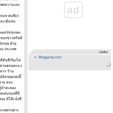
าวโพดหวานและ
ad
ยจนขวดเดียว
และเดินชม
ean/Victorian
ธาของชาวคริสต์
อังกฤษ ด้ว
ดอน ประเทศ
Bloggang.com
ันที่เรียงไล่
งชมสวนตลอดแนว
หาร ร้าน
อังกฤษแห่งนี้
ยงาม สงบ
ู่ลำตะคอง
ด่นของที่นี่
 มีโต๊ะนั่งที่
การเกษตรอย่าง