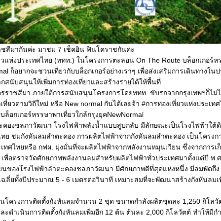
าชสีมากันค่ะ มาชม 7 เช็คอิน ฟินโคราชกันค่ะ
ที่ยวแห่งประเทศไทย (ททท.) ในโครงการตะลอน On The Route บล็อกเกอร์หร
al ก็อยากจะชวนเที่ยวกับบล็อกเกอร์อย่างเราๆ เพื่อส่งเสริมการเดินทางใน
กสนับสนุนให้เพิ่มการท่องเที่ยวและสร้างรายได้ให้พื้นที่
ัดนครราชสีมา ภายใต้การสนับสนุนโครงการโดยททท. ขับรถจากกรุงเทพฯก็ไม่ไก
ที่ยวตามวิถีใหม่ หรือ New normal กันได้เลยจ้า #การท่องเที่ยวแห่งประเ
็อกเกอร์หรรษาพาเที่ยวใกล้กรุงยุคNewNormal
ลำตะคองชลภาวัฒนา โรงไฟฟ้าพลังน้ำแบบสูบกลับ มีลักษณะเป็นโรงไฟฟ้าใต้
ทย ชมกังหันลมลำตะคอง การผลิตไฟฟ้าจากกังหันลมลำตะคอง เป็นโครงการห
เทศไทยหรือ กฟผ. มุ่งมั่นที่จะผลิตไฟฟ้าจากพลังงานหมุนเวียน ซึ่งจากการเก็
เพื่อตรวจวัดศักยภาพพลังงานลมสำหรับผลิตไฟฟ้าทั่วประเทศมาตั้งแต่ปี พ.ศ
บนของโรงไฟฟ้าลำตะคองชลภาวัฒนา มีศักยภาพดีที่สุดแห่งหนึ่ง มีลมพัดถึง
ฉลี่ยทั้งปีประมาณ 5 - 6 เมตรต่อวินาที เหมาะสมที่จะพัฒนาสร้างกังหันลมเพื
รงการติดตั้งกังหันลมจำนวน 2 ชุด ขนาดกำลังผลิตชุดละ 1,250 กิโลวัต
ละดำเนินการติดตั้งกังหันลมเพิ่มอีก 12 ต้น ต้นละ 2,000 กิโลวัตต์ ทำให้มีกำล