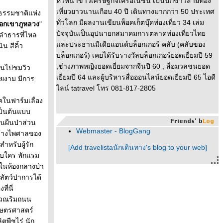
หัวหน้าข่าวเศรษฐกิจเครือเนชั่น เป็นนักข่าวสายท่อง
เที่ยวยาวนานเกือบ 40 ปี เดินทางมากกว่า 50 ประเทศ
งธรรมชาติแห่ง
ทั่วโลก มีผลงานเขียนพ็อคเก็ตบุ๊คท่องเที่ยว 34 เล่ม
ือกเขาภูหลวง
"
ปัจจุบันเป็นอุปนายกสมาคมการตลาดท่องเที่ยวไท
ำลำธารที่ไหล
ละประธานมีเดียแอนด์บล็อกเกอร์ คลับ (คลับของ
น สีคิ้ว
บล็อกเกอร์) เคยได้รับรางวัลบล็อกเกอร์ยอดเยี่ยมปี 59
,ช่างภาพหญิงยอดเยี่ยมจากจีนปี 60 , สื่อมวลชนยอด
ื่นไปชมวิว
เยี่ยมปี 64 และผู้บริหารสื่อออนไลน์ยอดเยี่ยมปี 65 ไอดี
วยงาม มีการ
ไลน์ tatravel โทร 081-817-2805
คในฟาร์มเลื่อง
เป็นต้นแบบ
นผืนป่าส่วน
Webmaster - BlogGang
กว้างไพศาลของ
ำหรับผู้รัก
[Add travelistaนักเดินทาง's blog to your web]
บบใคร พักแรม
าในห้องกลางป่า
ัตว์ป่าการได้
ี่นี่
ิเวณริมถนน
กษตรศาสตร์
ตพืชไร่ นัก