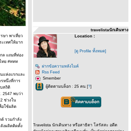
travelistaนักเดินทาง
รษา พาเที่ยว
Location :
ประเทศให้มาก
[ดู Profile ทั้งหมด]
ล แถมที่ท่อง
ทศไทย #ททท
ฝากข้อความหลังไมค์
Rss Feed
ดินแห่งแรกและ
Smember
นึ่งที่การ
ผู้ติดตามบล็อก : 25 คน [
?
]
บสถิติ
. 2547 พบว่า
 2 ช่วงใน
่อใช้ผลิต
ต์ รวมกำลัง
Travelista นักเดินทาง หรือสาธิตา โสรัสสะ อดีต
ังผลิตติดตั้ง