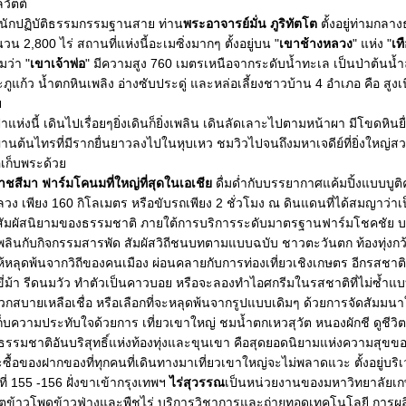
ลวัตต์
นักปฏิบัติธรรมกรรมฐานสาย ท่าน
พระอาจารย์มั่น ภูริทัตโต
ตั้งอยู่ท่ามกลา
นวน 2,800 ไร่ สถานที่แห่งนี้อะเมซิ่งมากๆ ตั้งอยู่บน "
เขาช้างหลวง
" แห่ง "
เท
ว่า "
เขาเจ้าพ่อ
" มีความสูง 760 เมตรเหนือจากระดับน้ำทะเล เป็นป่าต้นน้
ภูแก้ว น้ำตกหินเพลิง อ่างซับประดู่ และหล่อเลี้ยงชาวบ้าน 4 อำเภอ คือ สูงเนิ
ั
่งนี้ เดินไปเรื่อยๆยิ่งเดินก็ยิ่งเพลิน เดินลัดเลาะไปตามหน้าผา มีโขดหินย
ผ่านต้นไทรที่มีรากยื่นยาวลงไปในหุบเหว ชมวิวไปจนถึงมหาเจดีย์ที่ยิ่งใหญ่ส
่อเก็บพระด้ว
ชสีมา ฟาร์มโคนมที่ใหญ่ที่สุดในเอเชี
ดื่มด่ำกับบรรยากาศแค้มปิ้งแบบบูติ
งหลวง เพียง 160 กิโลเมตร หรือขับรถเพียง 2 ชั่วโมง ณ ดินแดนที่ได้สมญาว่า
สัมผัสนิยามของธรรมชาติ ภายใต้การบริการระดับมาตรฐานฟาร์มโชคชัย บ
ดเพลินกับกิจกรรมสารพัด สัมผัสวิถีชนบทตามแบบฉบับ ชาวตะวันตก ท้องทุ่ง
ห้หลุดพ้นจากวิถีของคนเมือง ผ่อนคลายกับการท่องเที่ยวเชิงเกษตร อีกรสชาติส
่ม้า รีดนมวัว ทำตัวเป็นคาวบอย หรือจะลองทำไอศกรีมในรสชาติที่ไม่ซ้ำแ
วกสบายเหลือเชื่อ หรือเลือกที่จะหลุดพ้นจากรูปแบบเดิมๆ ด้วยการจัดสัมมน
็บความประทับใจด้วยการ เที่ยวเขาใหญ่ ชมน้ำตกเหวสุวัต หนองผักชี ดูชีวิตส
รรมชาติอันบริสุทธิ์แห่งท้องทุ่งและขุนเขา คือสุดยอดนิยามแห่งความสุขของท
ซื้อของฝากของที่ทุกคนที่เดินทางมาเที่ยวเขาใหญ่จะไม่พลาดแวะ ตั้งอยู่บร
ี่ 155 -156 ฝั่งขาเข้ากรุงเทพฯ
ไร่สุวรรณ
เป็นหน่วยงานของมหาวิทยาลัยเ
ตข้าวโพดข้าวฟ่างและพืชไร่ บริการวิชาการและถ่ายทอดเทคโนโลยี การผลิ