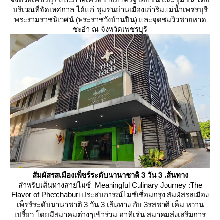
บริเวณที่จัดเทศกาล ได้แก่ ชุมชนย่านเมืองเก่าริมแม่น้ำเพชรบุรี
พระรามราชนิเวศน์ (พระราชวังบ้านปืน) และจุดชมวิวชายหาด
ชะอำ ณ จังหวัดเพชรบุรี
สัมผัสรสเมืองเพ็ชร์ระดับนานาชาติ
3
วัน
3
เส้นทาง
สำหรับเส้นทางสายไมซ์ Meaningful Culinary Journey :The
Flavor of Phetchaburi ประสบการณ์ไมซ์เชื่อมกรุง สัมผัสรสเมือง
เพ็ชร์ระดับนานาชาติ 3 วัน 3 เส้นทาง กับ 3รสชาติ เค็ม หวาน
เปรี้ยว โดยมีสมาคมต่างๆเข้าร่วม อาทิเช่น สมาคมส่งเสริมการ