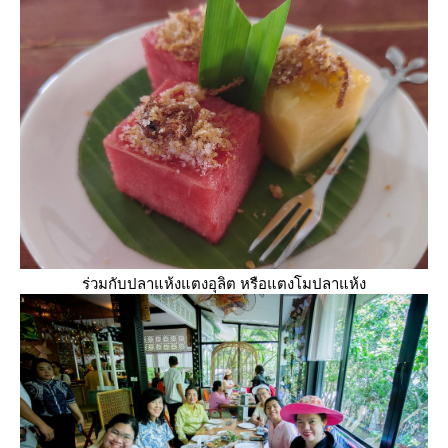
ร่วมกับปลาแห้งแตงอุลิต หรือแตงโมปลาแห้ง