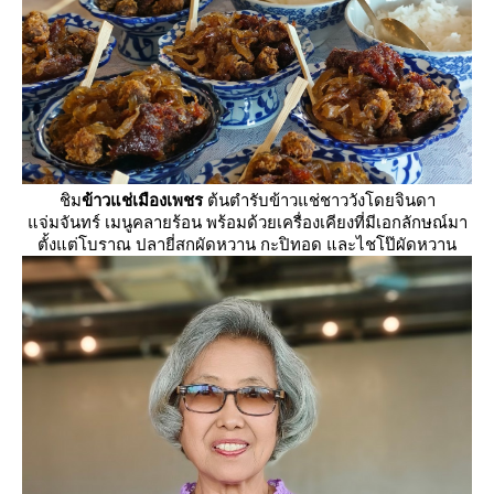
ชิม
ข้าวแช่เมืองเพชร
ต้นตำรับข้าวแช่ชาววังโดยจินดา
จ่มจันทร์ เมนูคลายร้อน พร้อมด้วยเครื่องเคียงที่มีเอกลักษณ์มา
ตั้งแต่โบราณ ปลายี่สกผัดหวาน กะปิทอด และไชโป๊ผัดหวาน