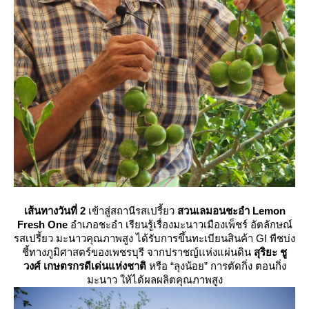
เส้นทางวันที่ 2
เข้าสู่สถานีรสเปรี้ยว
สวนเลมอนชะอำ
Lemon
Fresh One
อำเภอชะอำ เรียนรู้เรื่องมะนาวเมืองเพ็ชร์ อัตลักษณ์
รสเปรี้ยว มะนาวคุณภาพสูง ได้รับการขึ้นทะเบียนสินค้า GI พืชบ่ง
ชี้ทางภูมิศาสตร์ของเพชรบุรี จากปราชญ์แห่งแผ่นดิน
สุริยะ ชู
วงศ์ เกษตรกรดีเด่นแห่งชาติ
หรือ “ลุงน้อย” การตัดกิ่ง ตอนกิ่ง
มะนาว ให้ได้ผลผลิตคุณภาพสูง