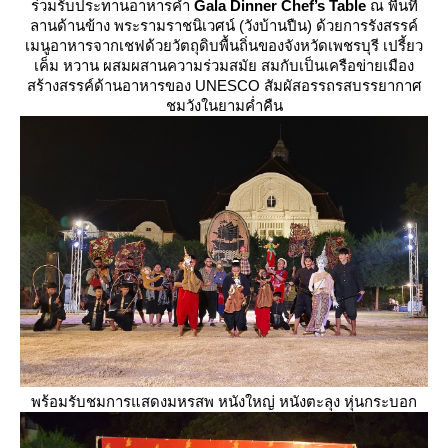
ร่วมรับประทานอาหารค่ำ
Gala Dinner Chef’s Table
ณ พื้นที่
ลานด้านข้าง พระรามราชนิเวศน์ (วังบ้านปืน) ด้วยการรังสรรค์
เมนูอาหารจากเชฟด้วยวัตถุดิบพื้นถิ่นของจังหวัดเพชรบุรี เปรี้ยว
เค็ม หวาน ผสมผสานความร่วมสมัย สมกับเป็นเครือข่ายเมือง
สร้างสรรค์ด้านอาหารของ UNESCO สัมผัสอรรถรสบรรยากาศ
ชมวังในยามค่ำคืน
พร้อมรับชมการแสดงมหรสพ หนังใหญ่ หนังตะลุง หุ่นกระบอก