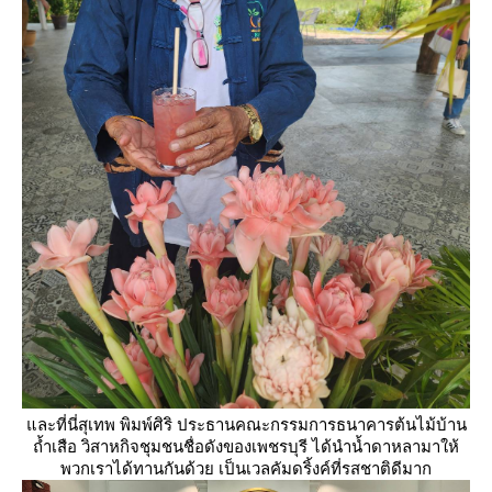
ละที่นี่สุเทพ พิมพ์ศิริ ประธานคณะกรรมการธนาคารต้นไม้บ้าน
ถ้ำเสือ วิสาหกิจชุมชนชื่อดังของเพชรบุรี ได้นำน้ำดาหลามาให้
พวกเราได้ทานกันด้วย เป็นเวลคัมดริ้งค์ที่รสชาติดีมาก