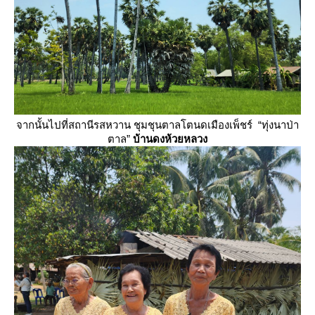
จากนั้นไปที่สถานีรสหวาน ชุมชุนตาลโตนดเมืองเพ็ชร์ “ทุ่งนาป่า
ตาล”
บ้านดงห้วยหลวง