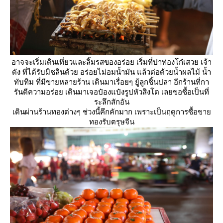
อาจจะเริ่มเดินเที่ยวและลิ้มรสของอร่อย เริ่มที่ปาท่องโก๋เสวย เจ้า
ดัง ที่ได้รับมิชลินด้วย อร่อยไม่อมน้ำมัน แล้วต่อด้วยน้ำผลไม้ น้ำ
ทับทิม ที่มีขายหลายร้าน เดินมาเรื่อยๆ ยู้ลูกชิ้นปลา อีกร้านที่กา
รันตีความอร่อย เดินมาเจอป๋องแป๋งรูปหัวสิงโต เลยขอซื้อเป็นที่
ระลึกสักอัน
เดินผ่านร้านทองต่างๆ ช่วงนี้คึกคักมาก เพราะเป็นฤดูการซื้อขา
ทองรับตรุษจีน