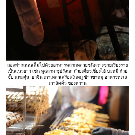
สองฟากถนนเต็มไปด้วยอาหารหลากหลายชนิดวางขายเรียงรา
เป็นแนวยาว เช่น หูฉลาม ซุปรังนก ก๋วยเตี๋ยวเซี่ยงไฮ้ บะหมี่ ก๋ว
จั๊บ แพะตุ๋น ยาจีน เกาเหลาเครื่องในหมู ข้าวขาหมู อาหารทะเล
เกาลัดคั่ว ของหวาน