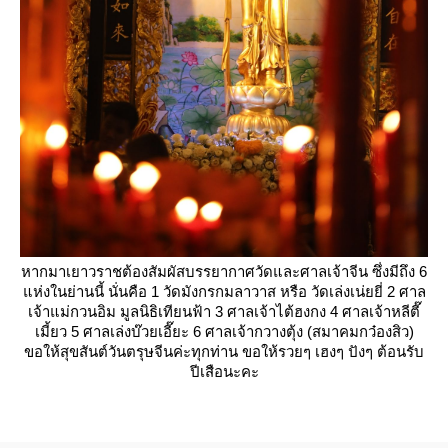
หากมาเยาวราชต้องสัมผัสบรรยากาศวัดและศาลเจ้าจีน ซึ่งมีถึง 6
ห่งในย่านนี้ นั่นคือ 1 วัดมังกรกมลาวาส หรือ วัดเล่งเน่ยยี่ 2 ศาล
เจ้าแม่กวนอิม มูลนิธิเทียนฟ้า 3 ศาลเจ้าไต้ฮงกง 4 ศาลเจ้าหลีตี๊
เมี้ยว 5 ศาลเล่งบ๊วยเอี๊ยะ 6 ศาลเจ้ากวางตุ้ง (สมาคมกว๋องสิว)
ขอให้สุขสันต์วันตรุษจีนค่ะทุกท่าน ขอให้รวยๆ เฮงๆ ปังๆ ต้อนรับ
ปีเสือนะคะ