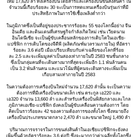
หม่ 17,620 ลำ ทั้งเครื่องบินโดยสารและเครื่องบินขนส่งสินค้า ใน
จำนวนนี้เกือบร้อยละ 30 จะเป็นการทดแทนเครื่องบินรุ่นเก่าที่มี
ประสิทธิภาพในการใช้เชื้อเพลิงต่ำกว่า
นภูมิภาคซึ่งเป็นที่อยู่ของประชากรร้อยละ 55 ของโลกนี้อย่าง จีน
อินเดีย และดินแดนที่เศรษฐกิจกำลังเกิดใหม่ เช่น เวียดนาม
อินโดนีเซีย จะเป็นผู้ขับเคลื่อนหลักของการเติบโตในเอเชีย-
ปซิฟิก การเติบโตของจีดีพี (ผลิตภัณฑ์มวลรวมภายใน) ที่อัตรา
ร้อยละ 3.6 ต่อปี เมื่อเปรียบเทียบกับค่าเฉลี่ยของโลกที่ร้อ
ละ 2.5 และจะเพิ่มมูลค่าเป็นสองเท่าภายในปี 2583 ชนชั้นกลาง
ซึ่งเป็นกลุ่มคนที่จะเดินทางมากที่สุดจะเพิ่มอีก 1.1 พันล้านคน
เป็น 3.2 พันล้านคน และแนวโน้มทีผู้คนจะเดินทางจะเพิ่มเป็น
เกือบสามเท่าภายในปี 2583
นความต้องการเครื่องบินใหม่จำนวน 17,620 ลำนั้น จะเป็นความ
ต้องการที่มีเครื่องบินขนาดเล็ก เช่น ตระกูล เอ220 และ
เอ320 จำนวน 13,660 ลำ และสำหรับเครื่องบินพิสัยกลางและไกล
ภูมิภาคเอเชีย-แปซิฟิก ยังคงเป็นผู้ขับเคลื่อนความต้องการ โด
คิดเป็นราวร้อยละ 42 ของความต้องการของทั้งโลก ซึ่งหมายถึง
เครื่องบินประเภทขนาดกลาง 2,470 ลำ และขนาดใหญ่ 1,490 ลำ
ปริมาณการจราจรในการขนส่งสินค้าในเอเชียแปซิฟิกจะยังคง
เพิ่มขึ้นด้วยอัตราร้อยละ 3.6 ต่อปี ซึ่งจะมากกว่าค่าเฉลี่ยทั้งโลกซึ่ง