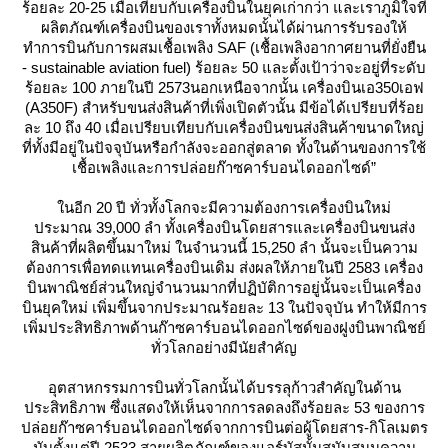
ร้อยละ 20-25 เมื่อเทียบกับเครื่องบินในยุคเก่ากว่า และเราภูมิใจที่
ผลิตภัณฑ์เครื่องบินของเราทั้งหมดนั้นได้ผ่านการรับรองให้
ทำการบินกับการผสมเชื้อเพลิง SAF (เชื้อเพลิงอากาศยานที่ยั่งยืน
- sustainable aviation fuel) ร้อยละ 50 และตั้งเป้าว่าจะอยู่ที่ระดับ
ร้อยละ 100 ภายในปี 2573นอกเหนือจากนั้น เครื่องบินเอ350เอฟ
(A350F) สำหรับขนส่งสินค้าที่เพิ่งเปิดตัวนั้น มีข้อได้เปรียบที่ร้อ
ละ 10 ถึง 40 เมื่อเปรียบเทียบกับเครื่องบินขนส่งสินค้าขนาดใหญ่
ที่ทั้งมีอยู่ในปัจจุบันหรือกำลังจะออกสู่ตลาด ทั้งในด้านของการใช้
เชื้อเพลิงและการปล่อยก๊าซคาร์บอนไดออกไซด์”
นอีก 20 ปี ทั่วทั้งโลกจะมีความต้องการเครื่องบินใหม่
ประมาณ 39,000 ลำ ทั้งเครื่องบินโดยสารและเครื่องบินขนส่ง
สินค้าที่ผลิตขึ้นมาใหม่ ในจำนวนนี้ 15,250 ลำ นั้นจะเป็นความ
ต้องการเพื่อทดแทนเครื่องบินเดิม ส่งผลให้ภายในปี 2583 เครื่อง
บินพาณิชย์ส่วนใหญ่จำนวนมากที่ปฏิบัติการอยู่นั้นจะเป็นเครื่อง
บินยุคใหม่ เพิ่มขึ้นจากประมาณร้อยละ 13 ในปัจจุบัน ทำให้มีการ
เพิ่มประสิทธิภาพด้านก๊าซคาร์บอนไดออกไซด์ของฝูงบินพาณิชย์
ทั่วโลกอย่างมีนัยสำคัญ
อุตสาหกรรมการบินทั่วโลกนั้นได้บรรลุก้าวสำคัญในด้าน
ประสิทธิภาพ ซึ่งแสดงให้เห็นจากการลดลงถึงร้อยละ 53 ของการ
ปล่อยก๊าซคาร์บอนไดออกไซด์จากการบินต่อผู้โดยสาร-กิโลเมตร
นับตั้งแต่ปี 2533 สายผลิตภัณฑ์ของแอร์บัสนั้นสนับสนุนความ