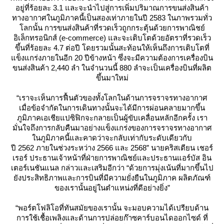
อยู่ที่ร้อยละ 3.1 และจะนำไปสู่การเพิ่มปริมาณการขนส่งสินค้า
ทางอากาศในภูมิภาคนี้เป็นสองเท่าภายในปี 2583 ในภาพรวมทั่ว
ลกนั้น การขนส่งสินค้าที่รวดเร็วถูกกระตุ้นด้วยการพาณิชย์
อิเล็กทรอนิกส์ (e-commerce) และจะเติบโตด้วยอัตราที่รวดเร็ว
ขึ้นที่ร้อยละ 4.7 ต่อปี โดยรวมนั้นสะท้อนให้เห็นถึงการเติบโตที่
ข็งแกร่งภายในอีก 20 ปีข้างหน้า ซึ่งจะมีความต้องการเครื่องบิน
ขนส่งสินค้า 2,440 ลำ ในจำนวนนี้ 880 ลำจะเป็นเครื่องบินที่ผลิต
ขึ้นมาใหม่
“เราจะเห็นการฟื้นตัวของทั้งโลกในด้านการจราจรทางอากาศ
เมื่อข้อจำกัดในการเดินทางนั้นจะได้มีการผ่อนคลายมากขึ้น
ภูมิภาคเอเชียแปซิฟิกจะกลายเป็นผู้ขับเคลื่อนหลักอีกครั้ง เรา
มั่นใจถึงการกลับคืนมาอย่างแข็งแกร่งของการจราจรทางอากาศ
นภูมิภาคนี้และคาดว่าจะกลับเท่ากับระดับเดียวกับ
ปี 2562 ภายในช่วงระหว่าง 2566 และ 2568” นายคริสเตียน เชอร์
เรอร์ ประธานเจ้าหน้าที่ฝ่ายการพาณิชย์และประธานแอร์บัส อิน
เตอร์เนชันแนล กล่าวและเสริมอีกว่า “ด้วยการมุ่งเน้นที่มากขึ้นไป
ังประสิทธิภาพและการบินที่มีความยั่งยืนในภูมิภาค ผลิตภัณฑ์
ของเรานั้นอยู่ในตำแหน่งที่ดีอย่างยิ่ง”
“พอร์ตโฟลิโอที่ทันสมัยของเรานั้น จะมอบความได้เปรียบด้าน
การใช้เชื้อเพลิงและด้านการปล่อยก๊าซคาร์บอนไดออกไซด์ ที่