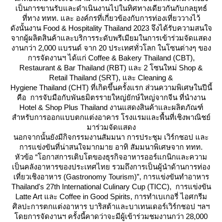
เป็นการขานรับและดำเนินงานไปในทิศทางเดียวกันกับกลยุทธ์
ที่ทาง ททท. และ องค์กรที่เกี่ยวข้องกับการท่องเที่ยววางไว้
ดังนั้นงาน Food & Hospitality Thailand 2023 จึงได้รับความสนใจ
จากผู้ผลิตสินค้าและบริการระดับพรีเมียมในการเข้าร่วมจัดแสดง
งานกว่า 2,000 แบรนด์ จาก 20 ประเทศทั่วโลก ในโซนต่างๆ ของ
การจัดงานฯ ได้แก่ Coffee & Bakery Thailand (CBT),
Restaurant & Bar Thailand (RBT) และ 2 โซนใหม่ Shop &
Retail Thailand (SRT), และ Cleaning &
Hygiene Thailand (CHT) ที่เกิดขึ้นครั้งแรก ส่วนความพิเศษในปีนี้
คือ การจับมือกับพันธมิตรรายใหญ่ยักษ์ใหญ่จากจีน ที่นำงาน
Hotel & Shop Plus Thailand งานแสดงสินค้าและผลิตภัณฑ์
สำหรับการออกแบบตกแต่งอาคาร โรงแรมและพื้นที่เชิงพาณิชย์
มาร่วมจัดแสดง
นอกจากนั้นยังมีกิจกรรมงานสัมมนา การประชุม เวิร์กชอป และ
การแข่งขันที่น่าสนใจมากมาย อาทิ สัมมนาพิเศษจาก ททท.
หัวข้อ “โอกาสการเติบโตของธุรกิจอาหารออร์แกนิกและความ
เป็นคลังอาหารของประเทศไทย รวมถึงการเป็นผู้นำด้านการท่อง
เที่ยวเชิงอาหาร (Gastronomy Tourism)”, การแข่งขันทำอาหาร
Thailand's 27th International Culinary Cup (TICC), การแข่งขัน
Latte Art และ Coffee in Good Spirits, การทำเบเกอรี่ ไอศกรีม
ศิลปะการตกแต่งอาหาร บาริสต้าและบาเทนเดอร์เวิร์กชอป ฯลฯ
ดยการจัดงานฯ ครั้งนี้คาดว่าจะมีผู้เข้าร่วมชมงานกว่า 28,000