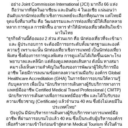
อย่าง Joint Commission International (JCI) มากถึง 66 แห่ง
ถือว่ามากที่สุดในอาเซียน และอันดับ 4 ในเอเชีย แน่นอนว่า
อันดับแรกนักท่องเที่ยวเชิงการแพทย์จะเลือกที่คุณภาพ แต่ไทยมี
จุดแข็งที่มาเสริม คือ วัฒนธรรมและการท่องเที่ยวมีให้เลือกหลา
หลาก การดูแล การพักฟื้น อาหาร ทำให้นักท่องเที่ยวตัดสินใจเข้า
มาในไท
“ธุรกิจด้านนี้ต้องมอง 2 ส่วน ส่วนแรก คือ นักท่องเที่ยวที่จะเข้ามา
ละ ผู้ประกอบการ จะต้องมีการยกระดับทั้งมาตรฐานและองค์
ความรู้ เพราะฉะนั้น นักท่องเที่ยวเชิงการแพทย์ เป็นนักท่องเที่ยว
พิเศษ ซึ่งต้องการการดูแลพิเศษ การดูแลไม่ได้เกิดขึ้นเฉพาะโรง
พยาบาลและคลินิก แต่ต้องดูแลตลอดเส้นทาง ดังนั้น ทางสมา
คมฯ เล็งเห็นความสำคัญในเรื่องของการพัฒนาผู้ให้บริการมือ
อาชีพ โดยมีการลงนามข้อตกลงความร่วมมือกับ องค์กร Global
Healthcare Accreditation (GHA) ในการจัดการอบรมให้ความรู้
กับบุคลากร เพื่อเป็น “นักบริหารการเดินทางผู้รับบริการทางการ
พทย์มืออาชีพ Certified Medical Travel Professional ( CMTP)
นักบริหารการเดินทางเพื่อการแพทย์มืออาชีพ และได้ใบรับรอง
ความเชี่ยวชาญ (Certificate) แล้วจำนวน 40 คน ซึ่งยังไม่เคยมีใน
ประเทศไทย”
ปัจจุบัน มีนักบริหารการเดินทางผู้รับบริการทางการแพทย์มือ
อาชีพ ที่ผ่านการอบรมไปแล้ว 40 คน ซึ่งเป็นระดับผู้บริหารองค์กร
เพื่อสร้างความเข้าใจก่อนเข้าสู่ตลาด Medical Tourism ทั้งในด้าน