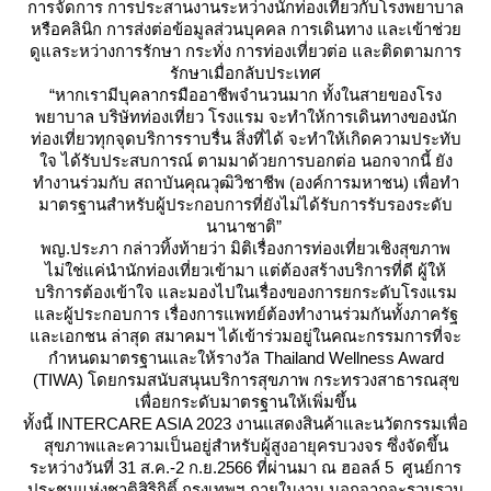
การจัดการ การประสานงานระหว่างนักท่องเที่ยวกับโรงพยาบาล
หรือคลินิก การส่งต่อข้อมูลส่วนบุคคล การเดินทาง และเข้าช่ว
ดูแลระหว่างการรักษา กระทั่ง การท่องเที่ยวต่อ และติดตามการ
รักษาเมื่อกลับประเทศ
“หากเรามีบุคลากรมืออาชีพจำนวนมาก ทั้งในสายของโรง
พยาบาล บริษัทท่องเที่ยว โรงแรม จะทำให้การเดินทางของนัก
ท่องเที่ยวทุกจุดบริการราบรื่น สิ่งที่ได้ จะทำให้เกิดความประทับ
จ ได้รับประสบการณ์ ตามมาด้วยการบอกต่อ นอกจากนี้ ยัง
ทำงานร่วมกับ สถาบันคุณวุฒิวิชาชีพ (องค์การมหาชน) เพื่อทำ
มาตรฐานสำหรับผู้ประกอบการที่ยังไม่ได้รับการรับรองระดับ
นานาชาติ”
พญ.ประภา กล่าวทิ้งท้ายว่า มิติเรื่องการท่องเที่ยวเชิงสุขภาพ
ไม่ใช่แค่นำนักท่องเที่ยวเข้ามา แต่ต้องสร้างบริการที่ดี ผู้ให้
บริการต้องเข้าใจ และมองไปในเรื่องของการยกระดับโรงแรม
ละผู้ประกอบการ เรื่องการแพทย์ต้องทำงานร่วมกันทั้งภาครัฐ
ละเอกชน ล่าสุด สมาคมฯ ได้เข้าร่วมอยู่ในคณะกรรมการที่จะ
กำหนดมาตรฐานและให้รางวัล Thailand Wellness Award
(TIWA) โดยกรมสนับสนุนบริการสุขภาพ กระทรวงสาธารณสุข
เพื่อยกระดับมาตรฐานให้เพิ่มขึ้น
ทั้งนี้ INTERCARE ASIA 2023 งานแสดงสินค้าและนวัตกรรมเพื่อ
สุขภาพและความเป็นอยู่สำหรับผู้สูงอายุครบวงจร ซึ่งจัดขึ้น
ระหว่างวันที่ 31 ส.ค.-2 ก.ย.2566 ที่ผ่านมา ณ ฮอลล์ 5 ศูนย์การ
ประชุมแห่งชาติสิริกิติ์ กรุงเทพฯ ภายในงาน นอกจากจะรวบรวม