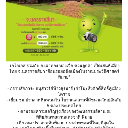
เอไอเอส ร่วมกับ อ.เผ่าทอง ทองเจือ ชวนลูกค้า เปิดเสน่ห์เมือง
ไทย จ.นครราชสีมา “ย้อนรอยอดีตเมืองโบราณประวัติศาสตร์
พิมาย”
- กราบสักการะ อนุสาวรีย์ท้าวสุรนารี (ย่าโม) สิ่งศักดิ์สิทธิ์คู่เมือง
คราช
- เยี่ยมชม ปราสาทหินพนมวัน โบราณสถานที่มีขนาดใหญ่อันดับ
5 ของ ประเทศไท
- ตามรอยความเจริญรุ่งเรืองของวัฒนธรรมอีสาน ณ
พิพิธภัณฑสถานแห่งชาติ พิมา
- เที่ยวชม ปราสาทหินพิมาย ปราสาทขอมที่ใหญ่ที่สุดใน