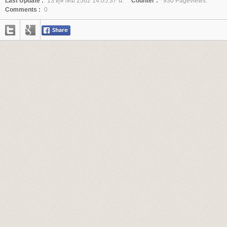
Last Update :
13 ตุลาคม 2562 14:05:37 น.
Counter :
930 Pageviews.
Comments :
0