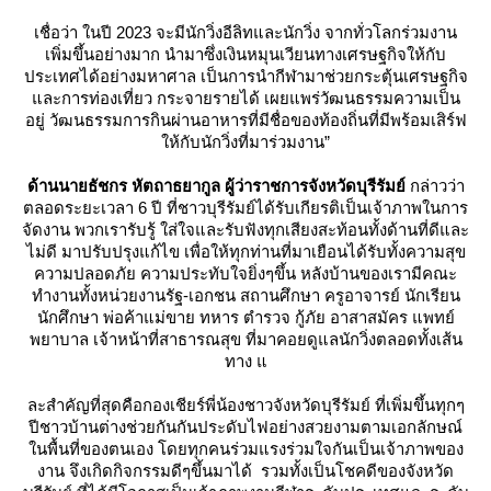
เชื่อว่า ในปี 2023 จะมีนักวิ่งอีลิทและนักวิ่ง จากทั่วโลกร่วมงาน
เพิ่มขึ้นอย่างมาก นำมาซึ่งเงินหมุนเวียนทางเศรษฐกิจให้กับ
ประเทศได้อย่างมหาศาล เป็นการนำกีฬามาช่วยกระตุ้นเศรษฐกิจ
ละการท่องเที่ยว กระจายรายได้ เผยแพร่วัฒนธรรมความเป็น
อยู่ วัฒนธรรมการกินผ่านอาหารที่มีชื่อของท้องถิ่นที่มีพร้อมเสิร์ฟ
ห้กับนักวิ่งที่มาร่วมงาน”
ด้านนายธัชกร หัตถาธยากูล ผู้ว่าราชการจังหวัดบุรีรัมย์
กล่าวว่า
ตลอดระยะเวลา 6 ปี ที่ชาวบุรีรัมย์ได้รับเกียรติเป็นเจ้าภาพในการ
จัดงาน พวกเรารับรู้ ใส่ใจและรับฟังทุกเสียงสะท้อนทั้งด้านที่ดีและ
ไม่ดี มาปรับปรุงแก้ไข เพื่อให้ทุกท่านที่มาเยือนได้รับทั้งความสุข
ความปลอดภัย ความประทับใจยิ่งๆขึ้น หลังบ้านของเรามีคณะ
ทำงานทั้งหน่วยงานรัฐ-เอกชน สถานศึกษา ครูอาจารย์ นักเรียน
นักศึกษา พ่อค้าแม่ขาย ทหาร ตำรวจ กู้ภัย อาสาสมัคร แพทย์
พยาบาล เจ้าหน้าที่สาธารณสุข ที่มาคอยดูแลนักวิ่งตลอดทั้งเส้น
ทาง
ละสำคัญที่สุดคือกองเชียร์พี่น้องชาวจังหวัดบุรีรัมย์ ที่เพิ่มขึ้นทุกๆ
ปีชาวบ้านต่างช่วยกันกันประดับไฟอย่างสวยงามตามเอกลักษณ์
นพื้นที่ของตนเอง โดยทุกคนร่วมแรงร่วมใจกันเป็นเจ้าภาพของ
งาน จึงเกิดกิจกรรมดีๆขึ้นมาได้ รวมทั้งเป็นโชคดีของจังหวัด