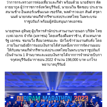
ว่าการกระทรวงการท่องเที่ยวและกีฬา พร้อมด้วย นายธัชกร หัต
ถาธยากูล ผู้ว่าราชการจังหวัดบุรีรัมย์, นายเนวิน ชิดชอบ ประธาน
สนามช้าง อินเตอร์เนชั่นแนล เซอร์กิต, พลตำรวจเอก สันต์ ศรุตา
นนท์ นายกสมาคมกีฬากรีฑาแห่งประเทศไทย ในพระบรม
ราชูปถัมภ์ พร้อมผู้สนับสนุนภาคเอกชน
นายสุรพล อุทินทุ ผู้บริหารสำนักประสานงานภายนอก บริษัท ไท
เบฟเวอเรจ จำกัด (มหาชน) โดยเครื่องดื่มตราช้าง, ตัวแทนภาค
รัฐ เอกชน ชมรมวิ่ง สื่อมวลชนและ นักวิ่งเข้าร่วมงานคับคั่ง โด
ภายในงานยังมีการมอบเงินรายได้ส่วนหนึ่งจากการจัดงานมอบ
ห้กับสมาคมกีฬากรีฑาแห่งประเทศไทยในพระบรมราชูปถัมภ์
เป็นจำนวน 1 ล้านบาทและมอบเงินรายได้จากการจำหน่ายบิบกา
รกุศลบุรีรัมย์มาราธอน 2022 จำนวน 198,000 บาท แก่โรง
พยาบาลบุรีรัมย์