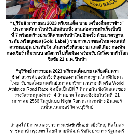
“บุรีรัมย์ มาราธอน 2023 พรีเซนเต็ด บาย เครื่องดื่มตราช้าง”
ประกาศศักดาไนท์รันอันดับหนึ่ง สานต่อความสำเร็จเป็นปี
ที่ 7 พร้อมสร้างประวัติศาสตร์หน้าใหม่อีกครั้ง ด้วยมาตรฐาน
ระดับเหรียญทอง (Gold Label ) รายการแรกของไทย คงเสน่ห์
ความอบอุ่น ประทับใจ เส้นทางวิ่งที่สวยงาม แสงสีเสียง กองทัพ
กองเชียร์ เต็มระบบ อลังการไปทั้งเมือง พร้อมรับนักวิ่งจากทั่วโลก
ชิงชัย 21 ม.ค. ปีหน้า
“บุรีรัมย์ มาราธอน 2023 พรีเซนเต็ดบาย เครื่องดื่มตรา
ช้าง
” สวรรค์ของนักวิ่ง ที่สุดของงานวิ่งมาตรฐานโลกฝีมือคน
ไทย รับรองโดย สหพันธ์สมาคมกรีฑานานาชาติ หรือ World
Athletics Road Race จัดขึ้นเป็นปีที่ 7 ติดต่อกัน ชิงเงินและของ
รางวัลรวมมูลค่ากว่า 4 ล้านบาท โดยจะชิงชัยในวันที่ 21
มกราคม 2566 ในรูปแบบ Night Run ณ สนามช้าง อินเตอร์
เนชั่นแนลเซอร์กิต จ.บุรีรัมย์
ล่าสุดได้มีการแถลงข่าวการแข่งขันขึ้นอย่างยิ่งใหญ่ ที่สโมสร
ราชพฤกษ์ กรุงเทพ โดยมี นายพิพัฒน์ รัชกิจประการ รัฐมนตรี