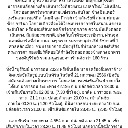
ั่งยืนควบคู่กันไปด้วยสำหรับไฮไลต์ที่สำคัญของบุรีรัมย์
มาราธอนอีกอย่างคือ เส้นทางวิ่งที่สวยงาม แปลกใหม่ ไม่เหมือน
คร ออกสตาร์ทจากสนามแข่งรถระดับโลก ช้าง อินเตอร์
เนชั่นแนล เซอร์กิต โดยมี จุด Finish เข้าเส้นชัยที่ สนามฟุตบอล
ช้าง อารีนา โอกาสเดียวที่จะได้วิ่งชมบรรยากาศในสนามแข่งรถ
ระดับโลก พร้อมชมสีสันกองเชียร์จากทุกภาค ความบันเทิงตลอด
เส้นทาง, สัมผัสธรรมชาติ, อ่างเก็บน้ำห้วยจระเข้มาก, ผ่านจุด
ลนด์มาร์คที่สวยงามต่างๆ พระบรมราชานุสาวรีย์ รัชกาลที่ 1,
ศาลหลักเมือง, ชมบรรยากาศเมืองบุรีรัมย์ท่ามกลางแสงสีเสียง
ตระการตา กองเชียร์ที่คอยให้กำลังใจตลอดสองข้างทาง อาหาร
ของดีบุรีรัมย์ รวมเมนูอร่อยจากร้านดังกว่า 160 ร้าน
ทั้งนี้ “บุรีรัมย์ มาราธอน 2023 พรีเซ็นเต็ด บาย เครื่องดื่มตราช้าง”
จัดแข่งขันในรูปแบบไนท์รัน ในวันที่ 21 มกราคม 2566 เปิดรับ
สมัครแล้วอย่างเป็นทางการ โดยแบ่งการแข่งขันเป็น 4 ระยะวิ่ง
ได้แก่ มาราธอน ระยะทาง 42.195 ก.ม.ปล่อยตัวเวลา 18.30 น.
เข้าเส้นชัยภายใน 02.00 น. (7.30 ชั่วโมง), ฮาล์ฟ มาราธอน ระยะ
ทาง 21.1 ก.ม. ปล่อยตัวเวลา 20.00 น. เข้าเส้นชั
ภายใน 00.30 น. (4.30 ชั่วโมง), มินิมาราธอน ระยะทาง 10 ก.ม.
ปล่อยตัวเวลา 21.00 น. เข้าเส้นชัยภายใน 23.45 น. (2.45 ชั่วโมง)
ละ ฟันรัน ระยะทาง 4.554 ก.ม. ปล่อยตัวเวลา 21.45 น. เข้า
เส้นชัยภายในเวลา 23.30 น. (1.45 ชั่วโมง) นอกจากนี้ยังมีการงาน