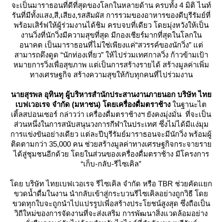
จะเป็นมาราธอนที่ดีที่สุดของโลกในหลายด้าน ครบทั้ง 4 มิติ ไนท์
รันที่มีทั้งแสง,สี,เสียง,รสสัมผัส การรวมของอาหารของดีบุรีรัมย์ที่
พร้อมเสิร์ฟให้ผู้ร่วมงานได้ชิม ครบจบที่เดียว โดยมุ่งหวังให้เป็น
งานวิ่งที่นักวิ่งมีความสุขที่สุด มีกองเชียร์มากที่สุดในโลกใน
อนาคต เป็นมาราธอนที่ไม่ใช่เพียงแค่“สวรรค์ของนักวิ่ง” แต่
สามารถดึงดูด “นักท่องเที่ยว” ให้ไปร่วมเทศกาลวิ่ง ก้าวข้ามเป้า
หมายการวิ่งเพื่อสุขภาพ แต่เป็นการสร้างรายได้ สร้างมูลค่าเพิ่ม
ทางเศรษฐกิจ สร้างความสุขให้กับทุกคนที่ไปร่วมงาน
นายสุรพล อุทินทุ ผู้บริหารสำนักประสานงานภายนอก บริษัท ไท
เบฟเวอเรจ จำกัด (มหาชน) โดยเครื่องดื่มตราช้าง
นฐานะไต
เติ้ลสปอนเซอร์ กล่าวว่า เครื่องดื่มตราช้างฯ ยังคงมุ่งมั่น ที่จะเป็น
ส่วนหนึ่งในการสนับสนุนวงการกีฬาในประเทศ ซึ่งไม่ได้มีแง่มุม
การแข่งขันอย่างเดียว แต่ละปีบุรีรัมย์มาราธอนจะมีนักวิ่ง พร้อมผู้
ติดตามกว่า 35,000 คน ช่วยสร้างมูลค่าทางเศรษฐกิจกระจายรา
ได้สู่ชุมชนอีกด้วย โดยในส่วนของเครื่องดื่มตราช้าง มีโครงการ
“เก็บ-กลับ-รีไซเคิล”
ดย บริษัท ไทยเบฟเวอเรจ รีไซเคิล จำกัด หรือ TBR ช่วยคัดแยก
ขวดน้ำดื่มในงาน นำกลับเข้าสู่กระบวนรีไซเคิลอย่างถูกวิธี โด
ขวดทุกใบจะถูกนำไปแปรรูปเพี่อสร้างประโยชน์สูงสุด ซึ่งถือเป็น
วิถีใหม่ของการจัดงานที่จะส่งเสริม การพัฒนาสิ่งแวดล้อมอย่าง