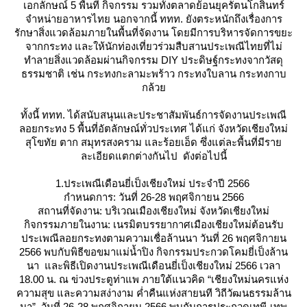
เอกลักษณ์ 5 พื้นที่ กิจกรรม รวมทั้งตลาดย้อนยุครัตนโกสินทร์
จำหน่ายอาหารไทย นอกจากนี้ ททท. ยังตระหนักถึงเรื่องการ
รักษาสิ่งแวดล้อมภายในพื้นที่จัดงาน โดยมีการบริหารจัดการขยะ
จากกระทง และให้นักท่องเที่ยวร่วมสืบสานประเพณีไทยที่ไม่
ทำลายสิ่งแวดล้อมผ่านกิจกรรม DIY ประดิษฐ์กระทงจากวัสดุ
ธรรมชาติ เช่น กระทงกะลามะพร้าว กระทงใบลาน กระทงกาบ
กล้ว
ทั้งนี้ ททท. ได้สนับสนุนและประชาสัมพันธ์การจัดงานประเพณี
ลอยกระทง 5 พื้นที่อัตลักษณ์ทั่วประเทศ ได้แก่ จังหวัดเชียงใหม่
สุโขทัย ตาก สมุทรสงคราม และร้อยเอ็ด ซึ่งแต่ละพื้นที่มีรา
ละเอียดแตกต่างกันไป ดังต่อไปนี้
1.ประเพณีเดือนยี่เป็งเชียงใหม่ ประจำปี 2566
กำหนดการ: วันที่ 26-28 พฤศจิกายน 2566
สถานที่จัดงาน: บริเวณเมืองเชียงใหม่ จังหวัดเชียงใหม่
กิจกรรมภายในงาน: เนรมิตบรรยากาศเมืองเชียงใหม่ต้อนรับ
ประเพณีลอยกระทงตามความเชื่อล้านนา วันที่ 26 พฤศจิกายน
2566 พบกับพิธีขอขมาแม่น้ำปิง กิจกรรมประกวดโคมยี่เป็งล้าน
นา และพิธีเปิดงานประเพณีเดือนยี่เป็งเชียงใหม่ 2566 เวลา
18.00 น. ณ ข่วงประตูท่าแพ ภายใต้แนวคิด “เชียงใหม่นครแห่ง
ความสุข และความสง่างาม ค่ำคืนแห่งสายนที วิถีวัฒนธรรมล้าน
นา”, วันที่ 26-28 พฤศจิกายน 2566 พบกับการประกวดเทพี-เทพ