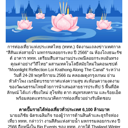
การท่องเที่ยวแห่งประเทศไทย (ททท.) จัดงานแถลงข่าวเทศกาล
“สีสันแห่งสายน้ำ มหกรรมลอยกระทง ปี 2566” ณ ห้องโถงธนะรัช
ต์ อาคาร ททท. เตรียมสืบสานงานประเพณีลอยกระทงอันทรง
คุณค่าอย่าง“วิถีไทย” ผสานเทคโนโลยีสมัยใหม่ในคอนเซปต์
“Moonlight Reflection Loi Krathong Along The Canal” ระหว่าง
วันที่ 24-28 พฤศจิกายน 2566 ณ คลองผดุงกรุงเกษม ย่าน
หัวลำโพง เนรมิตบรรยากาศแห่งความสุข สะท้อนความงดงาม
ของวัฒนธรรมไทยด้วยการนำเสนอสายธารประทีป 5 พื้นที่อัต
ลักษณ์ ได้แก่ เชียงใหม่ สุโขทัย ตาก สมุทรสงคราม และร้อยเอ็ด
พร้อมสอดแทรกแนวคิดการท่องเที่ยวอย่างรับผิดชอบ
คาดปั๊มรายได้ท่องเที่ยวทั่วประเทศ
6,100 ล้านบาท
นายอภิชัย ฉัตรเฉลิมกิจ รองผู้ว่าการด้านสินค้าและธุรกิจท่อง
เที่ยว ททท. กล่าวว่า งานสีสันแห่งสายน้ำ มหกรรมลอยกระทง ปี
2566 ถือหนึ่งใน Big Events ของ ททท. ภายใต้ Thailand Winter