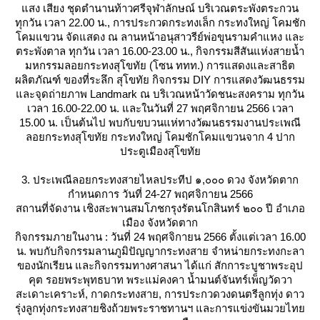
สง เสียง ชุดตำนานท้าวศรีจุฬาลักษณ์ บริเวณตระพังตระกวน
ทุกวัน เวลา 22.00 น., การประกวดกระทงเล็ก กระทงใหญ่ โคมชัก
คมแขวน จัดแสดง ณ ลานหน้าอนุสาวรีย์พ่อขุนรามคำแหง และ
ตระพังตาล ทุกวัน เวลา 16.00-23.00 น., กิจกรรมสีสันแห่งสายน้ำ
มหกรรมลอยกระทงสุโขทัย (โซน ททท.) การแสดงและสาธิต
ผลิตภัณฑ์ ของที่ระลึก สุโขทัย กิจกรรม DIY การแสดงวัฒนธรรม
ละจุดถ่ายภาพ Landmark ณ บริเวณหน้าวัดชนะสงคราม ทุกวัน
เวลา 16.00-22.00 น. และในวันที่ 27 พฤศจิกายน 2566 เวลา
15.00 น. เป็นต้นไป พบกับขบวนแห่ทางวัฒนธรรมงานประเพณี
ลอยกระทงสุโขทัย กระทงใหญ่ โคมชักโคมแขวนจาก 4 ปาก
ประตูเมืองสุโขทั
3. ประเพณีลอยกระทงสายไหลประทีป ๑,๐๐๐ ดวง จังหวัดตาก
กำหนดการ วันที่ 24-27 พฤศจิกายน 2566
สถานที่จัดงาน เชิงสะพานสมโภชกรุงรัตนโกสินทร์ ๒๐๐ ปี อำเภอ
เมือง จังหวัดตาก
กิจกรรมภายในงาน : วันที่ 24 พฤศจิกายน 2566 ตั้งแต่เวลา 16.00
น. พบกับกิจกรรมลานภูมิปัญญากระทงสาย จำหน่ายกระทงกะลา
ของนักเรียน และกิจกรรมทางศาสนา ได้แก่ สักการะบูชาพระอุป
คุต รอยพระพุทธบาท พระแม่คงคา น้ำมนต์จันทร์เพ็ญวัดวา
สะเดาะเคราะห์, กาดกระทงสาย, การประกวดวงดนตรีลูกทุ่ง ดาว
รุ่งลูกทุ่งกระทงสายชิงถ้วยพระราชทานฯ และการแข่งขันมวยไท