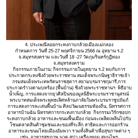
4. ประเพณีลอยกระทงกาบกล้วยเมืองแม่กลอง
กำหนดการ วันที่ 25-27 พฤศจิกายน 2566 ณ อุทยาน ร.2
จ.สมุทรสงคราม และวันที่ 18 -27 วัดภุมรินทร์กุฎีทอง
จ.สมุทรสงคราม
กิจกรรมภายในงาน: กิจกรรมภายในอุทยาน ร.2 พบกับการ
ประกวดกระทงชิงถ้วยพระราชทาน สมเด็จพระกนิษฐาธิราชเจ้า
กรมสมเด็จพระเทพรัตนราชสุดาฯ สยามบรมราชกุมารี,การ
ประกวดรำวงตามบทร้อง (พื้นบ้าน) ชิงถ้วยพระราชทานฯ พิธีอาบ
น้ำเพ็ญ, การแสดงจากยุวศิลปินของมูลนิธิพระบรมราชานุสรณ์
พระบาทสมเด็จพระพุทธเลิศหล้านภาลัยในพระบรมราชูปถัมภ์
การแสดงการละเล่นพื้นบ้าน ศิลปวัฒนธรรมท้องถิ่น, นิทรรศการ
อาหารบ้านฉัน นิทรรศการกระทงกาบกล้วย กิจกรรมเวิร์กชอปก
ระทงกาบกล้วย อาหารและขนมพื้นเมือง ก่อนจะเพลิดเพลินไปกับ
ซนตลาดสินค้าชุมชนและของที่ระลึก สาธิตและการออกร้าน
อาหารและขนมไทยเมืองอัมพวา รวมทั้งสินค้าเพื่อสุขภาพต่าง ๆ
เช่น อาหารสุขภาพ นวด สปา เครื่องหอม สมุนไพร