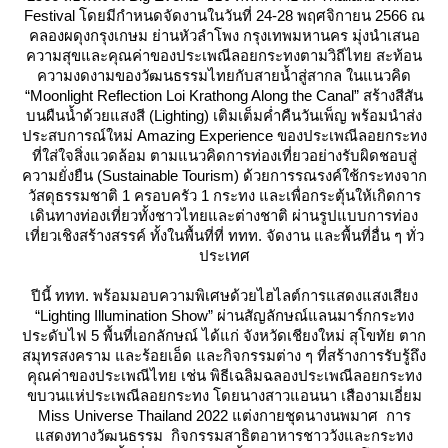
Festival โดยมีกำหนดจัดงานในวันที่ 24-28 พฤศจิกายน 2566 ณ
คลองผดุงกรุงเกษม ย่านหัวลำโพง กรุงเทพมหานคร มุ่งนำเสนอ
ความสุขและคุณค่าของประเพณีลอยกระทงตามวิถีไทย สะท้อน
ความงดงามของวัฒนธรรมไทยกับสายน้ำสู่สากล ในแนวคิด
“Moonlight Reflection Loi Krathong Along the Canal” สร้างสีสัน
บนผืนน้ำด้วยแสงสี (Lighting) เติมเต็มค่ำคืนวันเพ็ญ พร้อมนำส่ง
ประสบการณ์ใหม่ Amazing Experience ของประเพณีลอยกระทง
ที่ใส่ใจสิ่งแวดล้อม ตามแนวคิดการท่องเที่ยวอย่างรับผิดชอบสู่
ความยั่งยืน (Sustainable Tourism) ด้วยการรณรงค์ใช้กระทงจาก
วัสดุธรรมชาติ 1 ครอบครัว 1 กระทง และเพื่อกระตุ้นให้เกิดการ
เดินทางท่องเที่ยวทั้งชาวไทยและต่างชาติ ผ่านรูปแบบการท่อง
เที่ยวเชิงสร้างสรรค์ ทั้งในพื้นที่ที่ ททท. จัดงาน และพื้นที่อื่น ๆ ทั่ว
ประเทศ
ปีนี้ ททท. พร้อมมอบความพิเศษด้วยไฮไลต์การแสดงแสงเสียง
“Lighting Illumination Show” ผ่านสัญลักษณ์แลนมาร์กกระทง
ประดับไฟ 5 พื้นที่เอกลักษณ์ ได้แก่ จังหวัดเชียงใหม่ สุโขทัย ตาก
สมุทรสงคราม และร้อยเอ็ด และกิจกรรมต่าง ๆ ที่สร้างการรับรู้ถึง
คุณค่าของประเพณีไทย เช่น พิธีเฉลิมฉลองประเพณีลอยกระทง
ขบวนแห่ประเพณีลอยกระทง โดยนางสาวแอนนา เสืองามเอี่ยม
Miss Universe Thailand 2022 แต่งกายชุดนางนพมาศ การ
สดงทางวัฒนธรรม กิจกรรมสาธิตอาหารชาววังและกระทง