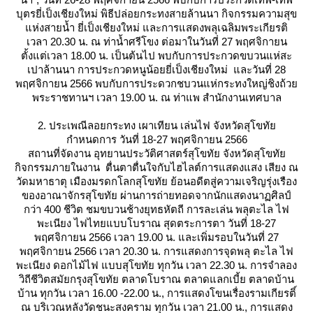
บุตรยี่เป็งเชียงใหม่ พิธีปล่อยกระทงสายล้านนา กิจกรรมความสุข
ห่งสายน้ำ ยี่เป็งเชียงใหม่ และการแสดงพลุเฉลิมพระเกียรติ
เวลา 20.30 น. ณ ท่าน้ำศรีโขง ต่อมาในวันที่ 27 พฤศจิกายน
ตั้งแต่เวลา 18.00 น. เป็นต้นไป พบกับการประกวดขบวนแห่สะ
เปาล้านนา การประกวดหนูน้อยยี่เป็งเชียงใหม่ และวันที่ 28
พฤศจิกายน 2566 พบกับการประดวกชบวนแห่กระทงใหญ่ชิงถ้ว
พระราชทานฯ เวลา 19.00 น. ณ ท่าแพ สำนักงานเทศบาล
2. ประเพณีลอยกระทง เผาเทียน เล่นไฟ จังหวัดสุโขทั
กำหนดการ วันที่ 18-27 พฤศจิกายน 2566
สถานที่จัดงาน อุทยานประวัติศาสตร์สุโขทัย จังหวัดสุโขทั
กิจกรรมภายในงาน ตื่นตาตื่นใจกับไฮไลต์การแสดงแสง เสียง ณ
วัดมหาธาตุ เมืองมรดกโลกสุโขทัย ย้อนอดีตสู่ความเจริญรุ่งเรือง
ของอาณาจักรสุโขทัย ผ่านการถ่ายทอดจากนักแสดงนาฏศิลป์
กว่า 400 ชีวิต ชมขบวนช้างยุทธหัตถี การละเล่น พลุตะไล ไฟ
พะเนียง ไฟไทยแบบโบราณ สุดตระการตา วันที่ 18-27
พฤศจิกายน 2566 เวลา 19.00 น. และเพิ่มรอบในวันที่ 27
พฤศจิกายน 2566 เวลา 20.30 น. การแสดงการจุดพลุ ตะไล ไฟ
พะเนียง ดอกไม้ไฟ แบบสุโขทัย ทุกวัน เวลา 22.30 น. การจำลอง
วิถีชีวิตสมัยกรุงสุโขทัย ตลาดโบราณ ตลาดแลกเบี้ย ตลาดบ้าน
บ้าน ทุกวัน เวลา 16.00 -22.00 น., การแสดงโขนเรื่องรามเกียรติ์
ณ บริเวณหลังวัดชนะสงคราม ทุกวัน เวลา 21.00 น., การแสดง