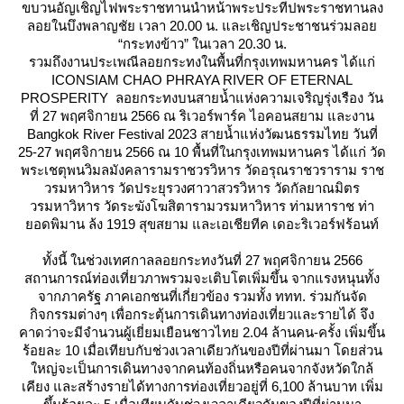
ขบวนอัญเชิญไฟพระราชทานนำหน้าพระประทีปพระราชทานลง
ลอยในบึงพลาญชัย เวลา 20.00 น. และเชิญประชาชนร่วมลอ
“กระทงข้าว” ในเวลา 20.30 น.
รวมถึงงานประเพณีลอยกระทงในพื้นที่กรุงเทพมหานคร ได้แก่
ICONSIAM CHAO PHRAYA RIVER OF ETERNAL
PROSPERITY ลอยกระทงบนสายน้ำแห่งความเจริญรุ่งเรือง วัน
ที่ 27 พฤศจิกายน 2566 ณ ริเวอร์พาร์ค ไอคอนสยาม และงาน
Bangkok River Festival 2023 สายน้ำแห่งวัฒนธรรมไทย วันที่
25-27 พฤศจิกายน 2566 ณ 10 พื้นที่ในกรุงเทพมหานคร ได้แก่ วัด
พระเชตุพนวิมลมังคลารามราชวรวิหาร วัดอรุณราชวราราม ราช
วรมหาวิหาร วัดประยุรวงศาวาสวรวิหาร วัดกัลยาณมิตร
วรมหาวิหาร วัดระฆังโฆสิตารามวรมหาวิหาร ท่ามหาราช ท่า
อดพิมาน ล้ง 1919 สุขสยาม และเอเชียทีค เดอะริเวอร์ฟร้อนท์
ทั้งนี้ ในช่วงเทศกาลลอยกระทงวันที่ 27 พฤศจิกายน 2566
สถานการณ์ท่องเที่ยวภาพรวมจะเติบโตเพิ่มขึ้น จากแรงหนุนทั้ง
จากภาครัฐ ภาคเอกชนที่เกี่ยวข้อง รวมทั้ง ททท. ร่วมกันจัด
กิจกรรมต่างๆ เพื่อกระตุ้นการเดินทางท่องเที่ยวและรายได้ จึง
คาดว่าจะมีจำนวนผู้เยี่ยมเยือนชาวไทย 2.04 ล้านคน-ครั้ง เพิ่มขึ้น
ร้อยละ 10 เมื่อเทียบกับช่วงเวลาเดียวกันของปีที่ผ่านมา โดยส่วน
หญ่จะเป็นการเดินทางจากคนท้องถิ่นหรือคนจากจังหวัดใกล้
เคียง และสร้างรายได้ทางการท่องเที่ยวอยู่ที่ 6,100 ล้านบาท เพิ่ม