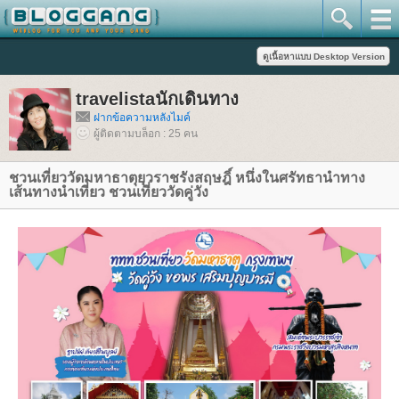
travelistaนักเดินทาง
ฝากข้อความหลังไมค์
ผู้ติดตามบล็อก : 25 คน
ชวนเที่ยววัดมหาธาตุยุวราชรังสฤษฎิ์ หนึ่งในศรัทธานำทาง
เส้นทางนำเที่ยว ชวนเที่ยววัดคู่วัง