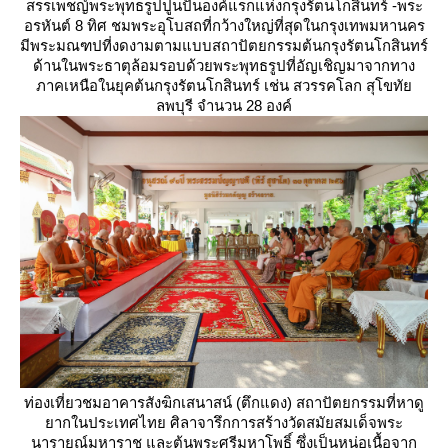
สรรเพชญ์พระพุทธรูปปูนปั้นองค์แรกแห่งกรุงรัตนโกสินทร์ -พระ
อรหันต์ 8 ทิศ ชมพระอุโบสถที่กว้างใหญ่ที่สุดในกรุงเทพมหานคร
มีพระมณฑปที่งดงามตามแบบสถาปัตยกรรมต้นกรุงรัตนโกสินทร์
ด้านในพระธาตุล้อมรอบด้วยพระพุทธรูปที่อัญเชิญมาจากทาง
ภาคเหนือในยุคต้นกรุงรัตนโกสินทร์ เช่น สวรรคโลก สุโขทั
ลพบุรี จำนวน 28 องค์
ท่องเที่ยวชมอาคารสังฆิกเสนาสน์ (ตึกแดง) สถาปัตยกรรมที่หาดู
ากในประเทศไทย ศิลาจารึกการสร้างวัดสมัยสมเด็จพระ
นารายณ์มหาราช และต้นพระศรีมหาโพธิ์ ซึ่งเป็นหน่อเนื้อจาก