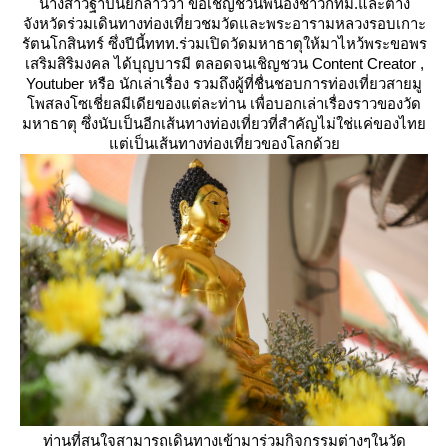
นางสาวฐาปนีย์กล่าวว่า ขอเชิญชวนพี่น้องชาวกทม.และต่าง
จังหวัดร่วมเดินทางท่องเที่ยวชมวัดและพระอารามหลวงรอบเกาะ
รัตนโกสินทร์ ซึ่งปีนี้ททท.ร่วมเปิดวัดมหาธาตุให้มาไหว้พระขอพร
เสริมสิริมงคล ได้บุญบารมี ตลอดจนเชิญชวน Content Creator ,
Youtuber หรือ นักเล่าเรื่อง รวมถึงผู้ที่ชื่นชอบการท่องเที่ยวสายมู
พสลงโซเชี่ยลมีเดียของแต่ละท่าน เพื่อบอกเล่าเรื่องราวของวัด
มหาธาตุ ซึ่งนับเป็นอีกเส้นทางท่องเที่ยวที่สำคัญไม่ใช่แค่ของไท
ต่เป็นเส้นทางท่องเที่ยวของโลกด้ว
ท่านที่สนใจสามารถเดินทางเข้ามาร่วมกิจกรรมต่างๆในวัด