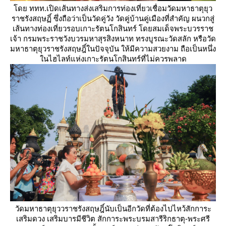
ดย ททท.เปิดเส้นทางส่งเสริมการท่องเที่ยวเชื่อมวัดมหาธาตุยุว
ราชรังสฤษฏิ์ ซึ่งถือว่าเป็นวัดคู่วัง วัดคู่บ้านคู่เมืองที่สำคัญ ผนวกสู่
เส้นทางท่องเที่ยวรอบเกาะรัตนโกสินทร์ โดยสมเด็จพระบวรราช
เจ้า กรมพระราชวังบวรมหาสุรสิงหนาท ทรงบูรณะวัดสลัก หรือวัด
มหาธาตุยุวราชรังสฤษฎิ์ในปัจจุบัน ให้มีความสวยงาม ถือเป็นหนึ่ง
นไฮไลท์แห่งเกาะรัตนโกสินทร์ที่ไม่ควรพลาด
วัดมหาธาตุยุววราชรังสฤษฎิ์นับเป็นอีกวัดที่ต้องไปไหว้สักการะ
เสริมดวง เสริมบารมีชีวิต สักการะพระบรมสารีริกธาตุ-พระศรี