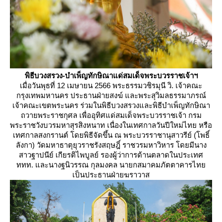
พิธีบวงสรวง-บำเพ็ญทักษิณาแด่สมเด็จพระบวรราชเจ้าฯ
เมื่อวันพุธที่ 12 เมษายน 2566 พระธรรมวชิรมุนี วิ. เจ้าคณะ
กรุงเทพมหานคร ประธานฝ่ายสงฆ์ และพระสุวิมลธรรมาภรณ์
เจ้าคณะเขตพระนคร ร่วมในพิธีบวงสรวงและพิธีบำเพ็ญทักษิณา
ถวายพระราชกุศล เพื่ออุทิศแด่สมเด็จพระบวรราชเจ้า กรม
พระราชวังบวรมหาสุรสิงหนาท เนื่องในเทศกาลวันปีใหม่ไทย หรือ
เทศกาลสงกรานต์ โดยพิธีจัดขึ้น ณ พระบวรราชานุสาวรีย์ (โพธิ์
ลังกา) วัดมหาธาตุยุวราชรังสฤษฎิ์ ราชวรมหาวิหาร โดยมีนาง
สาวฐาปนีย์ เกียรติไพบูลย์ รองผู้ว่าการด้านตลาดในประเทศ
ททท. และนางฐนิวรรณ กุลมงคล นายกสมาคมภัตตาคารไท
เป็นประธานฝ่ายฆราวาส