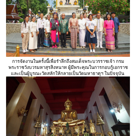
การจัดงานในครั้งนี้เพื่อรำลึกถึงสมเด็จพระบวรราชเจ้า กรม
พระราชวังบวรมหาสุรสิงหนาท ผู้มีพระคุณในการกอบกู้เอกราช
ละเป็นผู้บูรณะวัดสลักให้กลายเป็นวัดมหาธาตุฯ ในปัจจุบัน