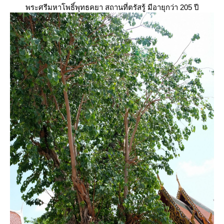
พระศรีมหาโพธิ์พุทธคยา สถานที่ตรัสรู้ มีอายุกว่า 205 ปี